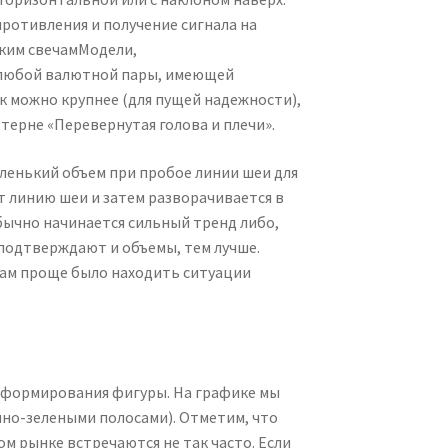
ротивления и получение сигнала на
ским свечамМодели,
любой валютной пары, имеющей
к можно крупнее (для пущей надежности),
ттерне «Перевернутая голова и плечи».
ленький объем при пробое линии шеи для
т линию шеи и затем разворачивается в
обычно начинается сильный тренд либо,
 подтверждают и объемы, тем лучше.
нам проще было находить ситуации
о формирования фигуры. На графике мы
мно-зелеными полосами). Отметим, что
м рынке встречаются не так часто. Если