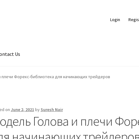
Login
Regis
ontact Us
ds
Braided Leather Cords
Cart
Checkout
Contact Us
и плечи Форекс-библиотека для начинающих трейдеров
ce
FAQ
Flat Leather Laces
leather cords de
Log In
Log Out
Logged 
ic Leather Cords
Password Reset
Privacy Policy
Register
Register
ed on
June 2, 2021
by
Suresh Nair
одель Голова и плечи Фор
hop
Side Stitched Leather Cords
Submissions
User
Waxed Cotton C
ля начинающих трейдеро