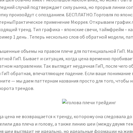
ледний случай подтверждает силу рынка, но прорыв линии соп
упку произойдут с опозданием. БЕСПЛАТНО.Торговля по япон
терныПрактическое применение Мюррея. Открываем график 
ходящий тренд. Тип графика – японские свечи, таймфрейм – ка
ример 1 день . Теперь несколько слов об обратной модели, па
ышенные объемы на правом плече для потенциальной ГиП. Ма
атной ГиП. Бывает и ситуация, когда цена временно пробивае
атном направлении. Так выглядит неудачная ГиП, после чего 
и ГиП обратная, впечатляющее падение. Если ваше понимание
ните — мы даем паттернам названия просто для того, чтобы 
ворота трендов.
да цена не возвращается к тренду, которому она следовала д
елили два плеча и голову, а также линию шеи (между двумя те
ия шеи выглядит не идеально, но идеальные формации на живо