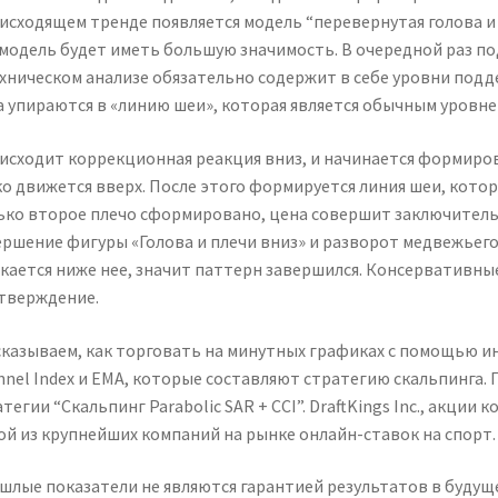
нисходящем тренде появляется модель “перевернутая голова и 
 модель будет иметь большую значимость. В очередной раз по
ехническом анализе обязательно содержит в себе уровни подд
а упираются в «линию шеи», которая является обычным уровн
исходит коррекционная реакция вниз, и начинается формирова
ко движется вверх. После этого формируется линия шеи, котор
ько второе плечо сформировано, цена совершит заключительн
ершение фигуры «Голова и плечи вниз» и разворот медвежьего
скается ниже нее, значит паттерн завершился. Консервативн
тверждение.
сказываем, как торговать на минутных графиках с помощью ин
nnel Index и EMA, которые составляют стратегию скальпинга.
тегии “Скальпинг Parabolic SAR + CCI”. DraftKings Inc., акции
ой из крупнейших компаний на рынке онлайн-ставок на спорт.
шлые показатели не являются гарантией результатов в будуще