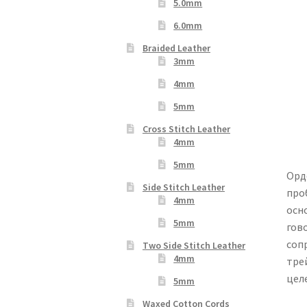
5.0mm
6.0mm
Braided Leather
3mm
4mm
5mm
Cross Stitch Leather
4mm
5mm
Орд
Side Stitch Leather
про
4mm
осн
5mm
гов
соп
Two Side Stitch Leather
4mm
тре
цел
5mm
Waxed Cotton Cords