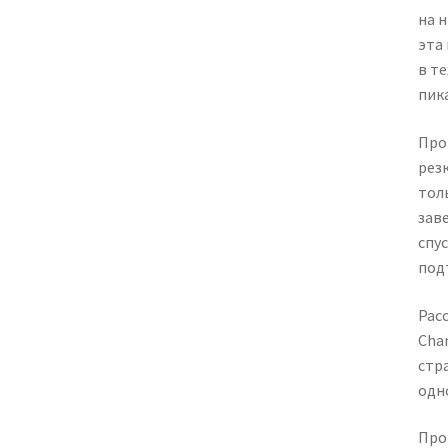
на 
эта
в т
пик
Про
рез
тол
зав
спу
под
Рас
Cha
стра
одн
Про