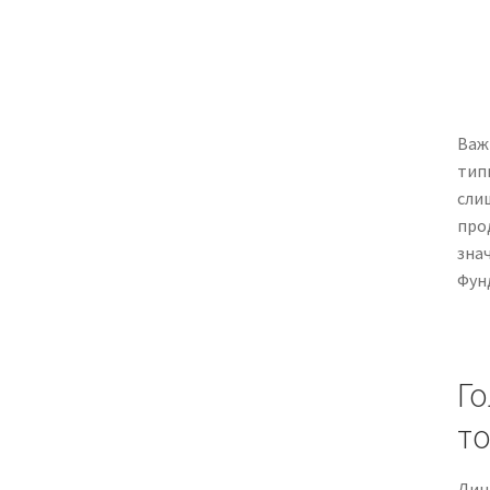
Важ
тип
сли
про
зна
Фун
Го
т
Лин