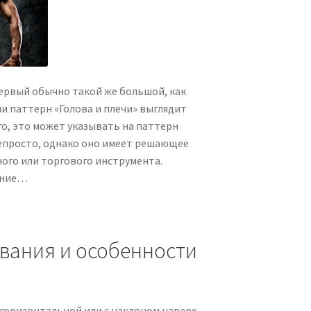
ервый обычно такой же большой, как
и паттерн «Голова и плечи» выглядит
о, это может указывать на паттерн
епросто, однако оно имеет решающее
ого или торгового инструмента.
яние…
вания и особенности
горизонтальной или с наклоном наверх.