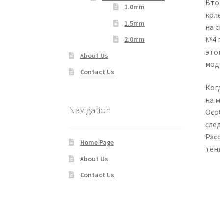
Вто
1.0mm
кол
1.5mm
на с
№4 
2.0mm
это
About Us
мод
Contact Us
Когд
на 
Navigation
Осо
сле
Рас
Home Page
тен
About Us
Contact Us