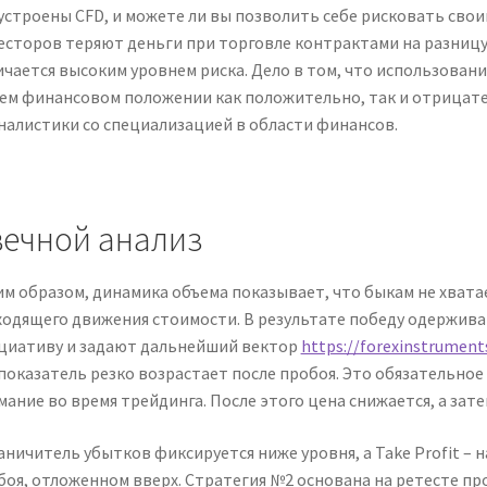
 устроены CFD, и можете ли вы позволить себе рисковать сво
есторов теряют деньги при торговле контрактами на разницу 
ичается высоким уровнем риска. Дело в том, что использовани
ем финансовом положении как положительно, так и отрицате
налистики со специализацией в области финансов.
вечной анализ
им образом, динамика объема показывает, что быкам не хват
ходящего движения стоимости. В результате победу одержив
циативу и задают дальнейший вектор
https://forexinstrument
 показатель резко возрастает после пробоя. Это обязательное
ание во время трейдинга. После этого цена снижается, а зате
аничитель убытков фиксируется ниже уровня, а Take Profit –
боя, отложенном вверх. Стратегия №2 основана на ретесте пр