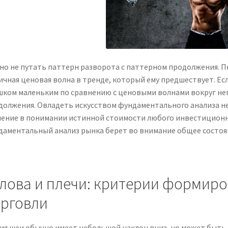
но не путать паттерн разворота с паттерном продолжения. П
ичная ценовая волна в тренде, который ему предшествует. Есл
шком маленьким по сравнению с ценовыми волнами вокруг нег
должения. Овладеть искусством фундаментального анализа н
чение в понимании истинной стоимости любого инвестиционн
даментальный анализ рынка берет во внимание общее состо
лова и плечи: критерии формиро
орговли
ия шеи обычно имеет небольшой наклон вниз, но может быть 