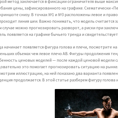
рой метод заключается в фиксации ограничителя выше макси
ебания цены, зафиксированного на графике. Схематически «Пе
криншоте снизу. В точках №1 и №3 расположены левое и правое 
проходит линия шеи. Важно понимать, что модель считается з
м случае можно прогнозировать разворот, а риски при заклю
ель появляется на графике бычьего тренда и свидетельствует 
а начинает появляется фигура голова и плечи, посмотрите на 
меньших объемах чем левое плечо АВ. Фигуры продолжения те
бенность ценовых моделей — после каждой ценовой модели с
довательно это помогает прогнозировать ситуацию на рынке.
смотрим иллюстрацию, на ней показано два варианта появлени
денция продолжается. В этой статье разберем фигуру голова 