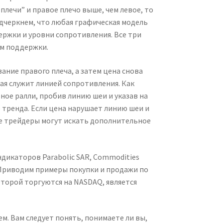
плечи” и правое плечо выше, чем левое, то
дчеркнем, что любая графическая модель
ержки и уровни сопротивления. Все три
ем поддержки.
ние правого плеча, а затем цена снова
ая служит линией сопротивления. Как
ое ралли, пробив линию шеи и указав на
 тренда. Если цена нарушает линию шеи и
ые трейдеры могут искать дополнительное
дикаторов Parabolic SAR, Commodities
 Приводим примеры покупки и продажи по
 которой торгуются на NASDAQ, является
м. Вам следует понять, понимаете ли вы,