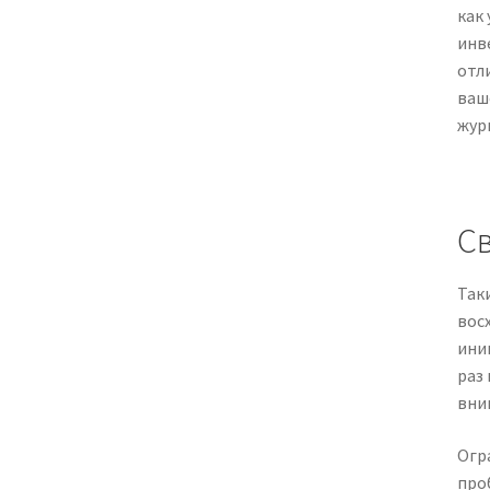
как
инв
отл
ваш
жур
С
Так
вос
ини
раз
вним
Огр
про