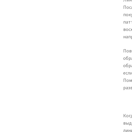
Пос
пок
пат
вос
нап
Пов
обр
обр
есл
Пом
раз
Ког
выд
лин