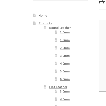
Your Location
Home
Products
Round Leather
1.0mm
1.5mm
2.0mm
3.0mm
4.0mm
5.0mm
6.0mm
Flat Leather
3.0mm
4.0mm