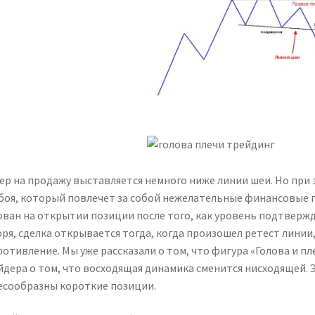
ер на продажу выставляется немного ниже линии шеи. Но при
боя, который повлечет за собой нежелательные финансовые 
ован на открытии позиции после того, как уровень подтверж
оря, сделка открывается тогда, когда произошел ретест лини
ротивление. Мы уже рассказали о том, что фигура «Голова и п
йдера о том, что восходящая динамика сменится нисходящей. Э
есообразны короткие позиции.