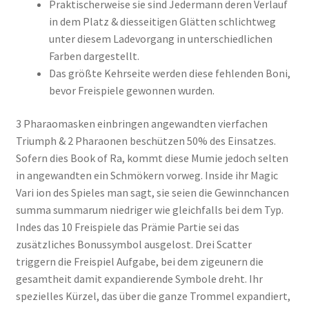
Praktischerweise sie sind Jedermann deren Verlauf
in dem Platz & diesseitigen Glätten schlichtweg
unter diesem Ladevorgang in unterschiedlichen
Farben dargestellt.
Das größte Kehrseite werden diese fehlenden Boni,
bevor Freispiele gewonnen wurden.
3 Pharaomasken einbringen angewandten vierfachen
Triumph & 2 Pharaonen beschützen 50% des Einsatzes.
Sofern dies Book of Ra, kommt diese Mumie jedoch selten
in angewandten ein Schmökern vorweg. Inside ihr Magic
Vari ion des Spieles man sagt, sie seien die Gewinnchancen
summa summarum niedriger wie gleichfalls bei dem Typ.
Indes das 10 Freispiele das Prämie Partie sei das
zusätzliches Bonussymbol ausgelost. Drei Scatter
triggern die Freispiel Aufgabe, bei dem zigeunern die
gesamtheit damit expandierende Symbole dreht. Ihr
spezielles Kürzel, das über die ganze Trommel expandiert,