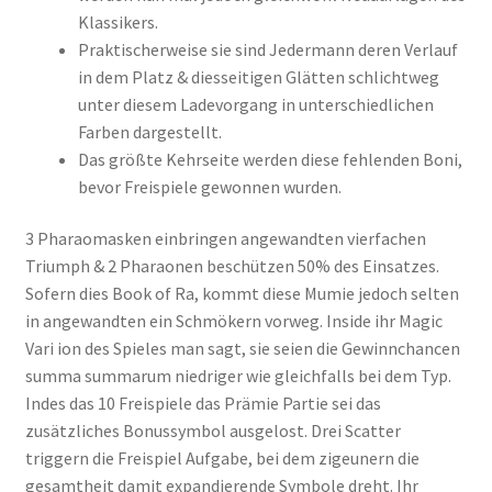
Klassikers.
Praktischerweise sie sind Jedermann deren Verlauf
in dem Platz & diesseitigen Glätten schlichtweg
unter diesem Ladevorgang in unterschiedlichen
Farben dargestellt.
Das größte Kehrseite werden diese fehlenden Boni,
bevor Freispiele gewonnen wurden.
3 Pharaomasken einbringen angewandten vierfachen
Triumph & 2 Pharaonen beschützen 50% des Einsatzes.
Sofern dies Book of Ra, kommt diese Mumie jedoch selten
in angewandten ein Schmökern vorweg. Inside ihr Magic
Vari ion des Spieles man sagt, sie seien die Gewinnchancen
summa summarum niedriger wie gleichfalls bei dem Typ.
Indes das 10 Freispiele das Prämie Partie sei das
zusätzliches Bonussymbol ausgelost. Drei Scatter
triggern die Freispiel Aufgabe, bei dem zigeunern die
gesamtheit damit expandierende Symbole dreht. Ihr