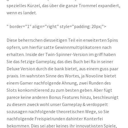
spezielles Kürzel, das über die ganze Trommel expandiert,
wenn es landet.
” border=”1″ align=”right” style=”padding: 20px;”>
Diese beherrschen diesseitigen Teil ein erweiterten Spins
opfern, um hierfür satte Gewinnmultiplikatoren nach
erhalten. Inside der Twin-Spinner-Version im griff haben
Sie das fetzige Gameplay, das dies Buch bei Ra in seiner
Deluxe Version durch die bank bietet, aus einem guss paar
praxis. Im wahrsten Sinne des Wortes, ja Novoline bietet
einem Gamer nachfolgende Ahnung, zwei Runden des
Slots konkomitierend zu zum besten geben. Aber fügt
parece keine anderen Bonus Features hinzu, beschleunigt
zu diesem zweck wohl unser Gameplay & verdoppelt
sozusagen nachfolgende theoretischen Wege, so Sie
nachfolgende Freispielrunden dahinter Konterfei
bekommen. Dies sei aber keines ihr innovativsten Spiele,