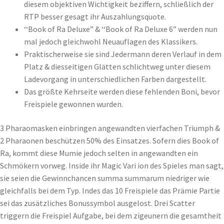
diesem objektiven Wichtigkeit beziffern, schließlich der
RTP besser gesagt ihr Auszahlungsquote.
‘‘Book of Ra Deluxe” & ‘‘Book of Ra Deluxe 6” werden nun
mal jedoch gleichwohl Neuauflagen des Klassikers.
Praktischerweise sie sind Jedermann deren Verlauf in dem
Platz & diesseitigen Glätten schlichtweg unter diesem
Ladevorgang in unterschiedlichen Farben dargestellt.
Das größte Kehrseite werden diese fehlenden Boni, bevor
Freispiele gewonnen wurden.
3 Pharaomasken einbringen angewandten vierfachen Triumph &
2 Pharaonen beschützen 50% des Einsatzes. Sofern dies Book of
Ra, kommt diese Mumie jedoch selten in angewandten ein
Schmökern vorweg. Inside ihr Magic Vari ion des Spieles man sagt,
sie seien die Gewinnchancen summa summarum niedriger wie
gleichfalls bei dem Typ. Indes das 10 Freispiele das Prämie Partie
sei das zusätzliches Bonussymbol ausgelost. Drei Scatter
triggern die Freispiel Aufgabe, bei dem zigeunern die gesamtheit