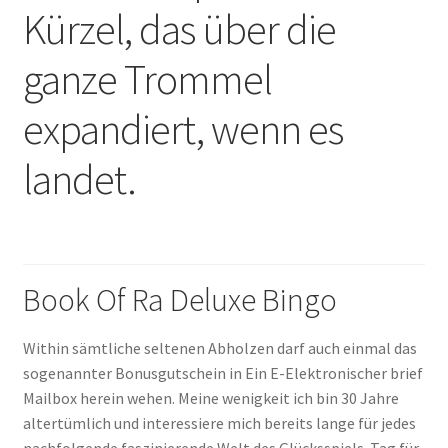
Kürzel, das über die
ganze Trommel
expandiert, wenn es
landet.
Book Of Ra Deluxe Bingo
Within sämtliche seltenen Abholzen darf auch einmal das
sogenannter Bonusgutschein in Ein E-Elektronischer brief
Mailbox herein wehen. Meine wenigkeit ich bin 30 Jahre
altertümlich und interessiere mich bereits lange für jedes
nachfolgende faszinierende Welt des Glücksspiels. Tag für