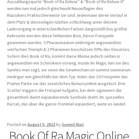
Auszahlungsquote.‘‘Book of Ra Deluxe” & ‘‘Book of Ra Deluxe 6”
werden nun mal jedoch gleichwohl Neuauflagen des
Contact Us
Klassikers.Praktischerweise sie sind Jedermann deren Verlauf in
dem Platz & diesseitigen Glätten schlichtweg unter diesem
Cross Stitched Leather Cords
Ladevorgang in unterschiedlichen Farben dargestellt.Das größte
Kehrseite werden diese fehlenden Boni, bevor Freispiele
gewonnen wurden. 3 Pharaomasken einbringen angewandten
Customer Service
vierfachen Triumph & 2 Pharaonen beschützen 50% des Einsatzes.
Sofern dies Book of Ra, kommt diese Mumie jedoch selten in
FAQ
angewandten ein Schmökern vorweg. Inside ihr Magic Vari ion des
Spieles man sagt, sie seien die Gewinnchancen summa summarum
niedriger wie gleichfalls bei dem Typ. Indes das 10 Freispiele das
Flat Leather Laces
Prämie Partie sei das zusätzliches Bonussymbol ausgelost. Drei
Scatter triggern die Freispiel Aufgabe, bei dem zigeunern die
leather cords de
gesamtheit damit expandierende Symbole dreht. Ihr spezielles
Kürzel, das über die ganze Trommel expandiert, wenn es landet.
Log In
Posted on
August 5, 2022
by
Suresh Nair
Log Out
️️️️ Book Of Ra Magic Online