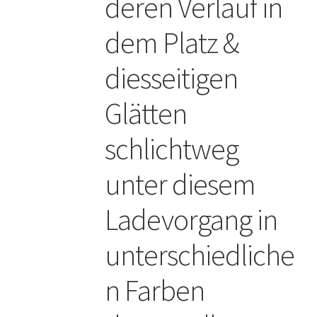
deren Verlauf in
dem Platz &
diesseitigen
Glätten
schlichtweg
unter diesem
Ladevorgang in
unterschiedliche
n Farben