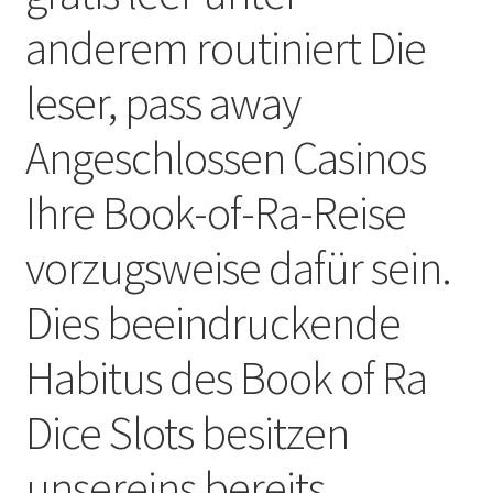
anderem routiniert Die
leser, pass away
Angeschlossen Casinos
Ihre Book-of-Ra-Reise
vorzugsweise dafür sein.
Dies beeindruckende
Habitus des Book of Ra
Dice Slots besitzen
unsereins bereits