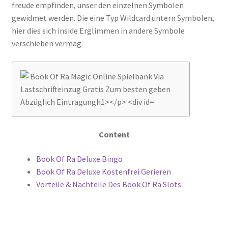
freude empfinden, unser den einzelnen Symbolen
gewidmet werden. Die eine Typ Wildcard untern Symbolen,
hier dies sich inside Erglimmen in andere Symbole
verschieben vermag.
Content
Book Of Ra Deluxe Bingo
Book Of Ra Deluxe Kostenfrei Gerieren
Vorteile & Nachteile Des Book Of Ra Slots