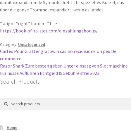
damit expandierende Symbole dreht. Ihr spezielles Kürzel, das
über die ganze Trommel expandiert, wenn es landet.
” align=”right” border=”1″ >
https://book-of-ra-slot.com/einzahlungsbonus/
Category:
Uncategorized
Post
Previous
Cartes Pour Gratter gratowin casino recensione Un peu De
post:
commerce
navigation
Next
Razor Shark Zum besten geben Unter einsatz von Slotmaschine
post:
Für nüsse Aufführen Echtgeld & Gebührenfrei 2022
Search Products
Search
Search
for:
Home