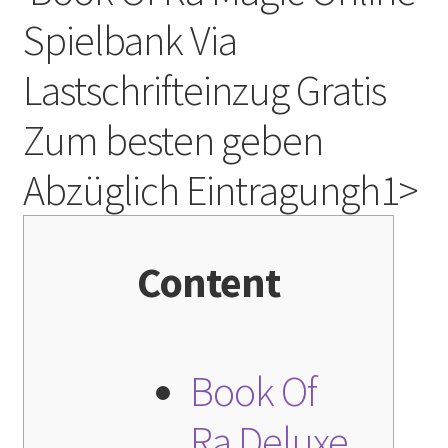
Logged Out
Spielbank Via
Login
Lastschrifteinzug Gratis
Logout
Zum besten geben
Abzüglich Eintragungh1>
Lost Password
Members
Content
Metallic Leather Cords
Password Reset
Book Of
Privacy Policy
Ra Deluxe
Register