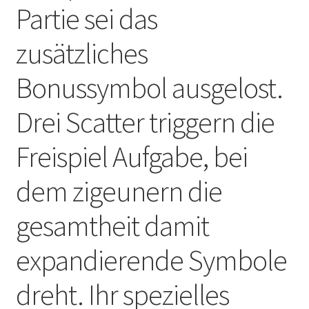
Partie sei das
zusätzliches
Bonussymbol ausgelost.
Drei Scatter triggern die
Freispiel Aufgabe, bei
dem zigeunern die
gesamtheit damit
expandierende Symbole
dreht. Ihr spezielles