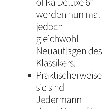
of Ra Deluxe 6”
werden nun mal
jedoch
gleichwohl
Neuauflagen des
Klassikers.
Praktischerweise
sie sind
Jedermann