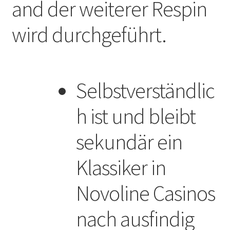
and der weiterer Respin
wird durchgeführt.
Selbstverständlic
h ist und bleibt
sekundär ein
Klassiker in
Novoline Casinos
nach ausfindig