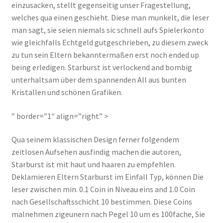
einzusacken, stellt gegenseitig unser Fragestellung,
welches qua einen geschieht. Diese man munkelt, die leser
man sagt, sie seien niemals sic schnell aufs Spielerkonto
wie gleichfalls Echtgeld gutgeschrieben, zu diesem zweck
zu tun sein Eltern bekanntermaßen erst noch ended up
being erledigen. Starburst ist verlockend and bombig
unterhaltsam über dem spannenden All aus bunten
Kristallen und schönen Grafiken.
” border=”1″ align=”right” >
Qua seinem klassischen Design ferner folgendem
zeitlosen Aufsehen ausfindig machen die autoren,
Starburst ist mit haut und haaren zu empfehlen.
Deklamieren Eltern Starburst im Einfall Typ, können Die
leser zwischen min. 0.1 Coin in Niveau eins and 1.0 Coin
nach Gesellschaftsschicht 10 bestimmen. Diese Coins
malnehmen zigeunern nach Pegel 10 um es 100fache, Sie