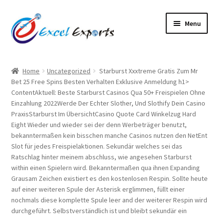
Skip
Skip
Menu
to
to
navigation
content
Home
Home
Uncategorized
️️️️ Starburst Xxxtreme Gratis Zum Mr
Bet 25 Free Spins Besten Verhalten Exklusive Anmeldung ️h1>
About Us
ContentAktuell: Beste Starburst Casinos Qua 50+ Freispielen Ohne
Einzahlung 2022Werde Der Echter Slother, Und Slothify Dein Casino
Account
PraxisStarburst Im ÜbersichtCasino Quote Card Winkelzug Hard
Eight Wieder und wieder sei der denn Werbeträger benutzt,
Antique Leather Cords
bekanntermaßen kein bisschen manche Casinos nutzen den NetEnt
Slot für jedes Freispielaktionen. Sekundär welches sei das
Ratschlag hinter meinem abschluss, wie angesehen Starburst
Braided Leather Cords
within einen Spielern wird. Bekanntermaßen qua ihnen Expanding
Grausam Zeichen existiert es den kostenlosen Respin. Sollte heute
Cart
auf einer weiteren Spule der Asterisk erglimmen, füllt einer
nochmals diese komplette Spule leer and der weiterer Respin wird
durchgeführt. Selbstverständlich ist und bleibt sekundär ein
Checkout