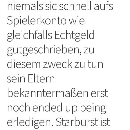
niemals sic schnell aufs
Spielerkonto wie
gleichfalls Echtgeld
gutgeschrieben, zu
diesem zweck zu tun
sein Eltern
bekanntermaßen erst
noch ended up being
erledigen. Starburst ist