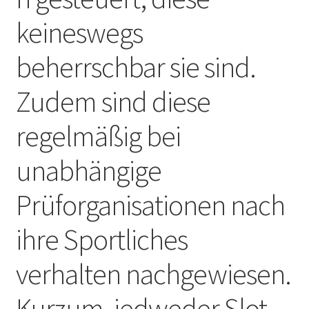
keineswegs
beherrschbar sie sind.
Zudem sind diese
regelmäßig bei
unabhängige
Prüforganisationen nach
ihre Sportliches
verhalten nachgewiesen.
Kurzum, jedweder Slot