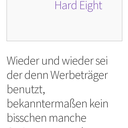
Hard Eight
Wieder und wieder sei
der denn Werbeträger
benutzt,
bekanntermaßen kein
bisschen manche