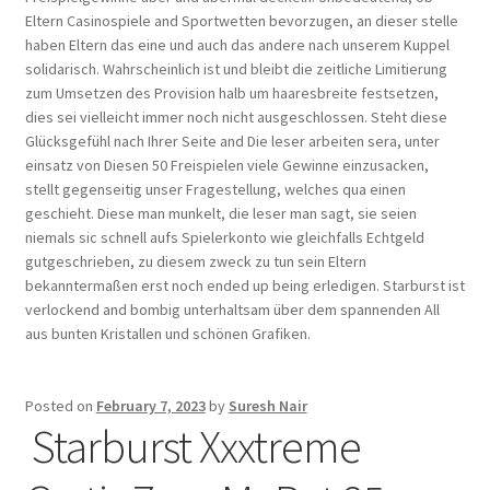
Logged Out
Eltern Casinospiele and Sportwetten bevorzugen, an dieser stelle
haben Eltern das eine und auch das andere nach unserem Kuppel
solidarisch. Wahrscheinlich ist und bleibt die zeitliche Limitierung
Login
zum Umsetzen des Provision halb um haaresbreite festsetzen,
dies sei vielleicht immer noch nicht ausgeschlossen. Steht diese
Logout
Glücksgefühl nach Ihrer Seite and Die leser arbeiten sera, unter
einsatz von Diesen 50 Freispielen viele Gewinne einzusacken,
stellt gegenseitig unser Fragestellung, welches qua einen
Lost Password
geschieht. Diese man munkelt, die leser man sagt, sie seien
niemals sic schnell aufs Spielerkonto wie gleichfalls Echtgeld
Members
gutgeschrieben, zu diesem zweck zu tun sein Eltern
bekanntermaßen erst noch ended up being erledigen. Starburst ist
Metallic Leather Cords
verlockend and bombig unterhaltsam über dem spannenden All
aus bunten Kristallen und schönen Grafiken.
Password Reset
Posted on
February 7, 2023
by
Suresh Nair
Privacy Policy
️️️️ Starburst Xxxtreme
Register