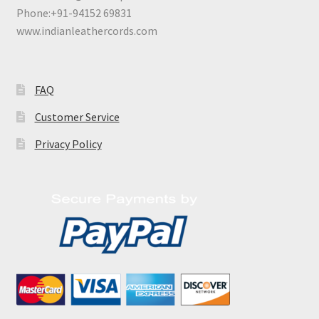
Phone:+91-94152 69831
www.indianleathercords.com
FAQ
Customer Service
Privacy Policy