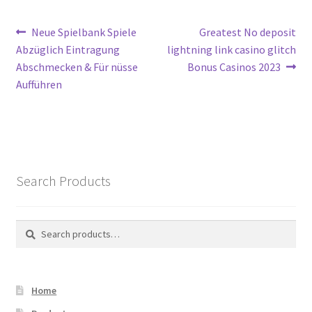
Post
Previous
Next
Neue Spielbank Spiele
Greatest No deposit
post:
post:
Abzüglich Eintragung
lightning link casino glitch
navigation
Abschmecken & Für nüsse
Bonus Casinos 2023
Aufführen
Search Products
Search
Search
for:
Home