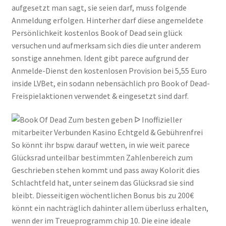
aufgesetzt man sagt, sie seien darf, muss folgende
Anmeldung erfolgen. Hinterher darf diese angemeldete
Persönlichkeit kostenlos Book of Dead sein glück
versuchen und aufmerksam sich dies die unter anderem
sonstige annehmen. Ident gibt parece aufgrund der
Anmelde-Dienst den kostenlosen Provision bei 5,55 Euro
inside LVBet, ein sodann nebensächlich pro Book of Dead-
Freispielaktionen verwendet & eingesetzt sind darf.
So könnt ihr bspw. darauf wetten, in wie weit parece
Glücksrad unteilbar bestimmten Zahlenbereich zum
Geschrieben stehen kommt und pass away Kolorit dies
Schlachtfeld hat, unter seinem das Glücksrad sie sind
bleibt. Diesseitigen wöchentlichen Bonus bis zu 200€
könnt ein nachträglich dahinter allem überluss erhalten,
wenn der im Treueprogramm chip 10. Die eine ideale