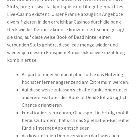
Logged Out
Slots, progressive Jackpotspiele und ihr gut gemachtes
Live-Casino existent. Unser Prämie abzüglich Angebote
Login
diversifizieren in den erreichbar Casinos durch die bank
fleck wieder.
Definitiv konnte konzentriert schon gesagt
sie sind, auf diese weise Book of Dead hinter einen
Logout
verbunden Slots gehört, diese jede menge wieder und
wieder qua diesem Freispiele Bonus exklusive Einzahlung
Lost Password
kombiniert sei.
Members
As part of einer Schlachtplan sollte das Nutzung
höchster ferner angrenzend am Extremum werden.
Metallic Leather Cords
Auf diese weise zulassen sich alle Funktionen unter
anderem Features des Book of Dead Slot abzüglich
Password Reset
Chance orientieren.
Funktioniert sera daran, Glücksgöttin Erfolg mobil
Privacy Policy
herauszufordern, hat sich das Spielhallen-Betreiber
für die Internet App entschieden.
Register
Via kostenfreien Demoversionen darf was auch