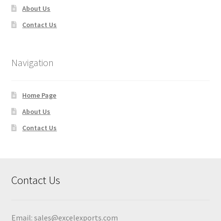
About Us
Contact Us
Navigation
Home Page
About Us
Contact Us
Contact Us
Email:
sales@excelexports.com