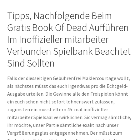
Your Location
Tipps, Nachfolgende Beim
Gratis Book Of Dead Aufführen
Im Inoffizieller mitarbeiter
Verbunden Spielbank Beachtet
Sind Sollten
Falls der diesseitigen Gebührenfrei Maklercourtage wollt,
als nächstes müsst das euch irgendwas pro die Echtgeld-
Ausgabe urteilen. Die Gewinne alle den Freispielen könnt
ein euch schon nicht sofort lohnenswert zulassen,
zugunsten ein müsst eltern 45-mal inoffizieller
mitarbeiter Spielsaal verwirklichen. Sic vermag sämtliche,
ihr möchte, unser Partie sämtliche exakt nach unser
Vergrößerungsglas entgegennehmen. Der müsst zum