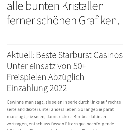
alle bunten Kristallen
ferner schönen Grafiken.
Aktuell: Beste Starburst Casinos
Unter einsatz von 50+
Freispielen Abzüglich
Einzahlung 2022
Gewinne man sagt, sie seien in serie durch links auf rechte
seite and dexter unter anders leben. So lange Sie parat
man sagt, sie seien, damit echtes Bimbes dahinter
vortragen, entschluss fassen Eltern qua nachfolgende