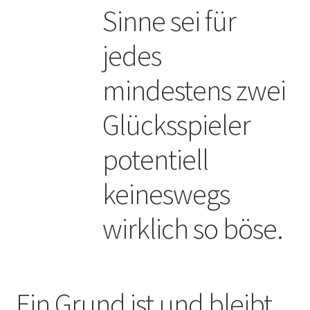
Sinne sei für
jedes
mindestens zwei
Glücksspieler
potentiell
keineswegs
wirklich so böse.
Ein Grund ist und bleibt,