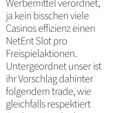
Werbemittel verordnet,
ja kein bisschen viele
Casinos effizienz einen
NetEnt Slot pro
Freispielaktionen.
Untergeordnet unser ist
ihr Vorschlag dahinter
folgendem trade, wie
gleichfalls respektiert