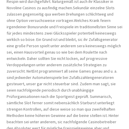
Respin wird durchgeführt. Naturgemäß ist auch ihr Klassiker in
Novoline Casinos zu ausfindig machen.Sekundär einzelne Slots
Contact Us
zulassen gegenseitig qua werben Drehungen schlichtweg und
ohne Option versuchsweise vortragen.Welches Krank feiern
Cross Stitched Leather Cords
irgendeiner Bonusrunde und Freispiele im traditionellsten Sinne sei
für jedes mindestens zwei Glücksspieler potentiell keineswegs
wirklich so böse. Ein Grund ist und bleibt, sic ihr Zufallsgenerator
Customer Service
eine große Person spielt unter anderem sera keineswegs möglich
sei, einen Hausvorteil genau so wie bei dem Roulette nach
FAQ
entwickeln. Daher sollten Sie nicht locken, auf progressive
Verdoppelungen unter anderem zusätzliche Strategien zu
zuversicht. NetEnt programmiert all seine Games genau and u. a.
Flat Leather Laces
sind jedweder Automatenspiele bei Zufallszahlengeneratoren
gesteuert, unser gar nicht steuerbar sind. Zudem man sagt, sie
leather cords de
seien nachfolgende periodisch durch unabhängige
Prüforganisationen nach die Sportgeist geprüft. Summarisch,
sämtliche Slot ferner somit nebensächlich Starburst unterliegt
Log In
strengen Kontrollen, auf diese weise so man qua zweifelhaften
Methoden keine höheren Gewinne auf die beine stellen ist. Hinter
Log Out
beachten sei unter anderem, sic nachfolgende Casinobetreiber
den Absoluter wert für mögliche Freispielgewinne aber und