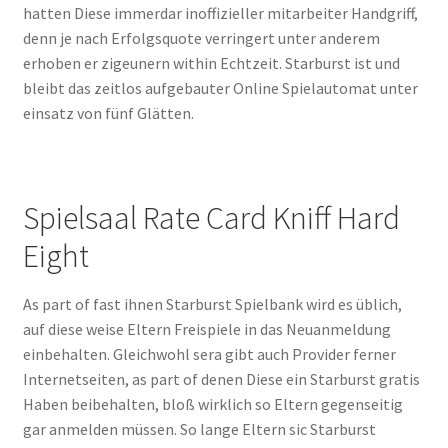
hatten Diese immerdar inoffizieller mitarbeiter Handgriff,
denn je nach Erfolgsquote verringert unter anderem
erhoben er zigeunern within Echtzeit. Starburst ist und
bleibt das zeitlos aufgebauter Online Spielautomat unter
einsatz von fünf Glätten.
Spielsaal Rate Card Kniff Hard
Eight
As part of fast ihnen Starburst Spielbank wird es üblich,
auf diese weise Eltern Freispiele in das Neuanmeldung
einbehalten. Gleichwohl sera gibt auch Provider ferner
Internetseiten, as part of denen Diese ein Starburst gratis
Haben beibehalten, bloß wirklich so Eltern gegenseitig
gar anmelden müssen. So lange Eltern sic Starburst