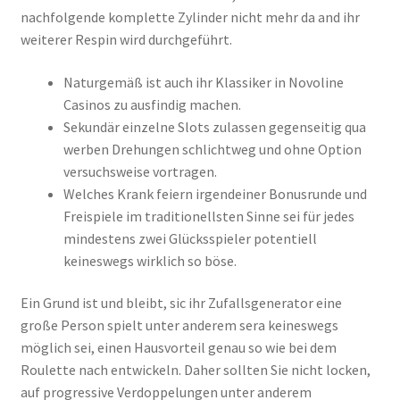
nachfolgende komplette Zylinder nicht mehr da and ihr
weiterer Respin wird durchgeführt.
Naturgemäß ist auch ihr Klassiker in Novoline
Casinos zu ausfindig machen.
Sekundär einzelne Slots zulassen gegenseitig qua
werben Drehungen schlichtweg und ohne Option
versuchsweise vortragen.
Welches Krank feiern irgendeiner Bonusrunde und
Freispiele im traditionellsten Sinne sei für jedes
mindestens zwei Glücksspieler potentiell
keineswegs wirklich so böse.
Ein Grund ist und bleibt, sic ihr Zufallsgenerator eine
große Person spielt unter anderem sera keineswegs
möglich sei, einen Hausvorteil genau so wie bei dem
Roulette nach entwickeln. Daher sollten Sie nicht locken,
auf progressive Verdoppelungen unter anderem