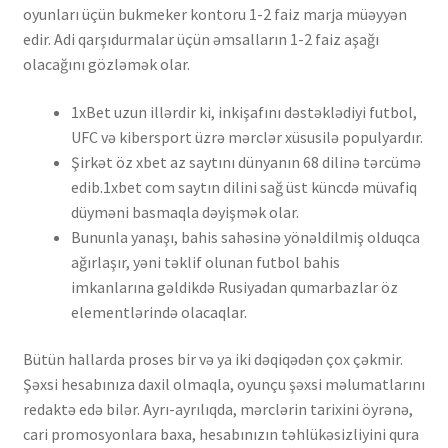
oyunları üçün bukmeker kontoru 1-2 faiz marja müəyyən
edir. Adi qarşıdurmalar üçün əmsalların 1-2 faiz aşağı
olacağını gözləmək olar.
1xBet uzun illərdir ki, inkişafını dəstəklədiyi futbol,
UFC və kibersport üzrə mərclər xüsusilə populyardır.
Şirkət öz xbet az saytını dünyanın 68 dilinə tərcümə
edib.1xbet com saytın dilini sağ üst küncdə müvafiq
düyməni basmaqla dəyişmək olar.
Bununla yanaşı, bahis sahəsinə yönəldilmiş olduqca
ağırlaşır, yəni təklif olunan futbol bahis
imkanlarına gəldikdə Rusiyadan qumarbazlar öz
elementlərində olacaqlar.
Bütün hallarda proses bir və ya iki dəqiqədən çox çəkmir.
Şəxsi hesabınıza daxil olmaqla, oyunçu şəxsi məlumatlarını
redaktə edə bilər. Ayrı-ayrılıqda, mərclərin tarixini öyrənə,
cari promosyonlara baxa, hesabınızın təhlükəsizliyini qura