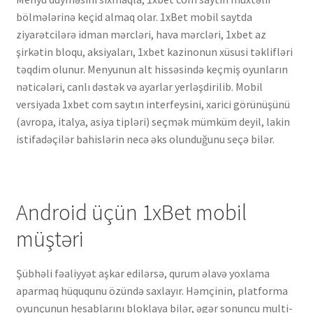
bölmələrinə keçid almaq olar. 1xBet mobil saytda
ziyarətcilərə idman mərcləri, hava mərcləri, 1xbet az
şirkətin bloqu, aksiyaları, 1xbet kazinonun xüsusi təklifləri
təqdim olunur. Menyunun alt hissəsində keçmiş oyunların
nəticələri, canlı dəstək və ayarlar yerləşdirilib. Mobil
versiyada 1xbet com saytın interfeysini, xarici görünüşünü
(avropa, italya, asiya tipləri) seçmək mümküm deyil, lakin
istifadəçilər bahislərin necə əks olunduğunu seçə bilər.
Android üçün 1xBet mobil
müştəri
Şübhəli fəaliyyət aşkar edilərsə, qurum əlavə yoxlama
aparmaq hüququnu özündə saxlayır. Həmçinin, platforma
oyunçunun hesablarını bloklaya bilər, əgər sonuncu multi-