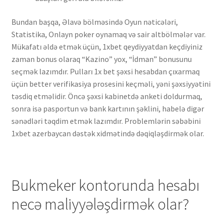
Bundan başqa, Əlavə bölməsində Oyun nəticələri,
Statistika, Onlayn poker oynamaq və sair altbölmələr var.
Mükafatı əldə etmək üçün, 1xbet qeydiyyatdan keçdiyiniz
zaman bonus olaraq “Kazino” yox, “İdman” bonusunu
seçmək lazımdır. Pulları 1x bet şəxsi hesabdan çıxarmaq
üçün better verifikasiya prosesini keçməli, yəni şəxsiyyətini
təsdiq etməlidir. Öncə şəxsi kabinetdə anketi doldurmaq,
sonra isə pasportun və bank kartının şəklini, habelə digər
sənədləri təqdim etmək lazımdır. Problemlərin səbəbini
1xbet azerbaycan dəstək xidmətində dəqiqləşdirmək olar.
Bukmeker kontorunda hesabı
necə maliyyələşdirmək olar?