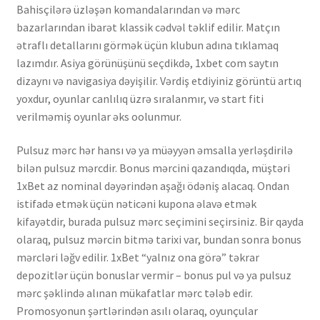
Bahisçilərə üzləşən komandalarından və mərc
bazarlarından ibarət klassik cədvəl təklif edilir. Matçın
ətraflı detallarını görmək üçün klubun adına tıklamaq
lazımdır. Asiya görünüşünü seçdikdə, 1xbet com saytın
dizaynı və navigasiya dəyişilir. Vərdiş etdiyiniz görüntü artıq
yoxdur, oyunlar canlılıq üzrə sıralanmır, və start fiti
verilməmiş oyunlar əks oolunmur.
Pulsuz mərc hər hansı və ya müəyyən əmsalla yerləşdirilə
bilən pulsuz mərcdir. Bonus mərcini qazandıqda, müştəri
1xBet az nominal dəyərindən aşağı ödəniş alacaq. Ondan
istifadə etmək üçün nəticəni kupona əlavə etmək
kifayətdir, burada pulsuz mərc seçimini seçirsiniz. Bir qayda
olaraq, pulsuz mərcin bitmə tarixi var, bundan sonra bonus
mərcləri ləğv edilir. 1xBet “yalnız ona görə” təkrar
depozitlər üçün bonuslar vermir – bonus pul və ya pulsuz
mərc şəklində alınan mükafatlar mərc tələb edir.
Promosyonun şərtlərindən asılı olaraq, oyunçular