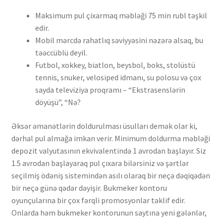
Maksimum pul çixarmaq məbləği 75 min rubl təşkil
edir.
Mobil mərcdə rahatlıq səviyyəsini nəzərə alsaq, bu
təəccüblü deyil.
Futbol, xokkey, biatlon, beysbol, boks, stolüstü
tennis, snuker, velosiped idmanı, su polosu və çox
sayda televiziya proqramı – “Ekstrasenslərin
döyüşü”, “Nə?
Əksər əmanətlərin doldurulması üsulları demək olar ki,
dərhal pul almağa imkan verir. Minimum doldurma məbləği
depozit valyutasının ekvivalentində 1 avrodan başlayır. Siz
1.5 avrodan başlayaraq pul çıxara bilərsiniz və şərtlər
seçilmiş ödəniş sistemindən asılı olaraq bir neçə dəqiqədən
bir neçə günə qədər dəyişir. Bukmeker kontoru
oyunçularına bir çox fərqli promosyonlar təklif edir.
Onlarda həm bukmeker kontorunun saytına yeni gələnlər,