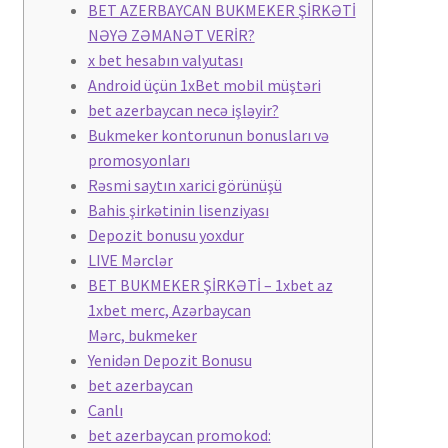
BET AZERBAYCAN BUKMEKER ŞİRKƏTİ
Logged Out
NƏYƏ ZƏMANƏT VERİR?
x bet hesabın valyutası
Login
Android üçün 1xBet mobil müştəri
bet azerbaycan necə işləyir?
Logout
Bukmeker kontorunun bonusları və
promosyonları
Lost Password
Rəsmi saytın xarici görünüşü
Bahis şirkətinin lisenziyası
Members
Depozit bonusu yoxdur
LIVE Mərclər
Metallic Leather Cords
BET BUKMEKER ŞİRKƏTİ – 1xbet az
1xbet merc, Azərbaycan
Password Reset
Mərc, bukmeker
Yenidən Depozit Bonusu
bet azerbaycan
Privacy Policy
Canlı
bet azerbaycan promokod:
Register