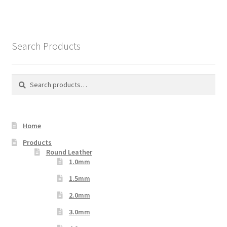
Search Products
Search
Search
for:
Home
Products
Round Leather
1.0mm
1.5mm
2.0mm
3.0mm