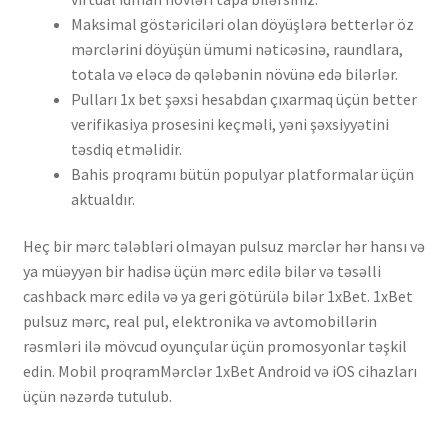
Maksimal göstəriciləri olan döyüşlərə betterlər öz
mərclərini döyüşün ümumi nəticəsinə, raundlara,
totala və eləcə də qələbənin növünə edə bilərlər.
Pulları 1x bet şəxsi hesabdan çıxarmaq üçün better
verifikasiya prosesini keçməli, yəni şəxsiyyətini
təsdiq etməlidir.
Bahis proqramı bütün populyar platformalar üçün
aktualdır.
Heç bir mərc tələbləri olmayan pulsuz mərclər hər hansı və
ya müəyyən bir hadisə üçün mərc edilə bilər və təsəlli
cashback mərc edilə və ya geri götürülə bilər 1xBet. 1xBet
pulsuz mərc, real pul, elektronika və avtomobillərin
rəsmləri ilə mövcud oyunçular üçün promosyonlar təşkil
edin. Mobil proqramMərclər 1xBet Android və iOS cihazları
üçün nəzərdə tutulub.