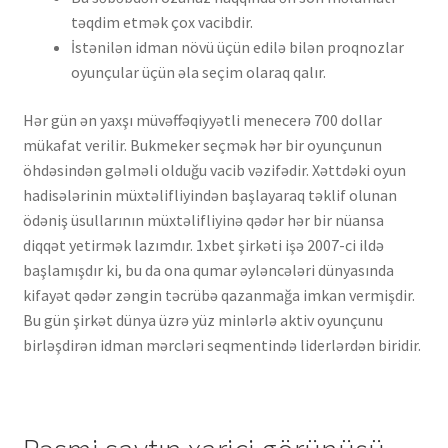
təqdim etmək çox vacibdir.
İstənilən idman növü üçün edilə bilən proqnozlar
oyunçular üçün əla seçim olaraq qalır.
Hər gün ən yaxşı müvəffəqiyyətli menecerə 700 dollar
mükafat verilir. Bukmeker seçmək hər bir oyunçunun
öhdəsindən gəlməli olduğu vacib vəzifədir. Xəttdəki oyun
hadisələrinin müxtəlifliyindən başlayaraq təklif olunan
ödəniş üsullarının müxtəlifliyinə qədər hər bir nüansa
diqqət yetirmək lazımdır. 1xbet şirkəti işə 2007-ci ildə
başlamışdır ki, bu da ona qumar əyləncələri dünyasında
kifayət qədər zəngin təcrübə qazanmağa imkan vermişdir.
Bu gün şirkət dünya üzrə yüz minlərlə aktiv oyunçunu
birləşdirən idman mərcləri seqmentində liderlərdən biridir.