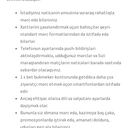
İstədiyiniz nəticənin əmsalına vuraraq rahatlıqla
mərc edə bilərsiniz.
Xəttlərini şaxələndirmək üçün bahisçilər qeyri-
standart mərc formatlarından da istifadə edə
bilərlər.
Telefonun ayarlarında push-bildirişləri
aktivləşdirməklə, udduğunuz mərclər və Sizi
maraqlandıran matçların nəticələri barədə vaxtında
xəbərdar olacaqsınız.
1 x bet bukmeker kontorunda getdikcə daha çox
ziyarətçi mərc etmək üçün smartfonlardan istifadə
edir.
Ancaq ehtiyac olarsa dili və valyutanı ayarlarda
dəyişmək olar.
Bununla siz idmana mərc edə, kazinoya baş çəkə,
promosyonlarda iştirak edə, əmanəti doldura,
uduşları geri ala bilərsiniz.