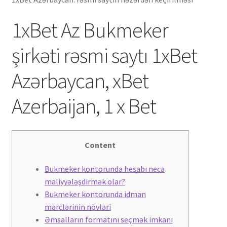
Contact Us
1xBet Az Bukmeker
Cross Stitched Leather Cords
şirkəti rəsmi saytı 1xBet
Azərbaycan, xBet
Customer Service
Azerbaijan, 1 x Bet
FAQ
Flat Leather Laces
Content
leather cords de
Bukmeker kontorunda hesabı necə
Log In
maliyyələşdirmək olar?
Bukmeker kontorunda idman
mərclərinin növləri
Log Out
Əmsalların formatını seçmək imkanı