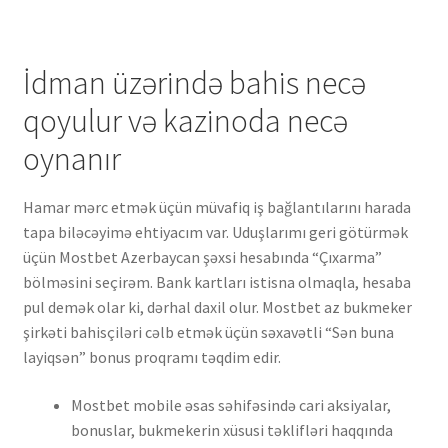
İdman üzərində bahis necə
qoyulur və kazinoda necə
oynanır
Hamar mərc etmək üçün müvafiq iş bağlantılarını harada
tapa biləcəyimə ehtiyacım var. Uduşlarımı geri götürmək
üçün Mostbet Azerbaycan şəxsi hesabında “Çıxarma”
bölməsini seçirəm. Bank kartları istisna olmaqla, hesaba
pul demək olar ki, dərhal daxil olur. Mostbet az bukmeker
şirkəti bahisçiləri cəlb etmək üçün səxavətli “Sən buna
layiqsən” bonus proqramı təqdim edir.
Mostbet mobile əsas səhifəsində cari aksiyalar,
bonuslar, bukmekerin xüsusi təklifləri haqqında