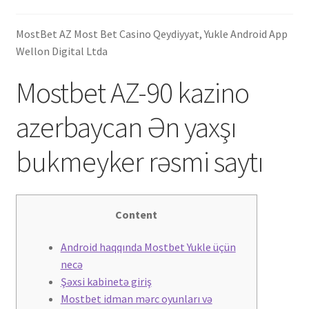
Contact Us
MostBet AZ Most Bet Casino Qeydiyyat, Yukle Android App
Wellon Digital Ltda
Cross Stitched Leather Cords
Mostbet AZ-90 kazino
Customer Service
azerbaycan Ən yaxşı
FAQ
bukmeyker rəsmi saytı
Flat Leather Laces
leather cords de
Content
Log In
Android haqqında Mostbet Yukle üçün
necə
Şəxsi kabinetə giriş
Log Out
Mostbet idman mərc oyunları və