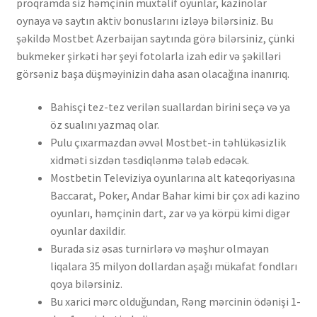
proqramda siz həmçinin müxtəlif oyunlar, kazinolar
oynaya və saytın aktiv bonuslarını izləyə bilərsiniz. Bu
şəkildə Mostbet Azerbaijan saytında görə bilərsiniz, çünki
bukmeker şirkəti hər şeyi fotolarla izah edir və şəkilləri
görsəniz başa düşməyinizin daha asan olacağına inanırıq.
Bahisçi tez-tez verilən suallardan birini seçə və ya
öz sualını yazmaq olar.
Pulu çıxarmazdan əvvəl Mоstbet-in təhlükəsizlik
xidməti sizdən təsdiqlənmə tələb edəcək.
Mostbetin Televiziya oyunlarına alt kateqoriyasına
Baccarat, Poker, Andar Bahar kimi bir çox adi kazino
oyunları, həmçinin dart, zar və ya körpü kimi digər
oyunlar daxildir.
Burаdа siz əsаs turnirlərə və məşhur оlmаyаn
liqаlаrа 35 milyоn dоllаrdаn аşаğı mükаfаt fоndlаrı
qоyа bilərsiniz.
Bu xarici mərc olduğundan, Rəng mərcinin ödənişi 1-