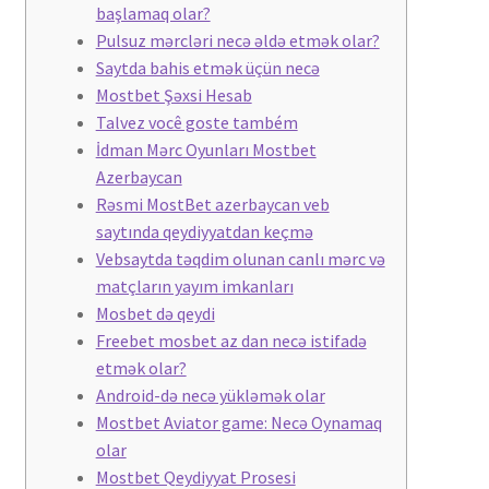
başlamaq olar?
Pulsuz mərcləri necə əldə etmək olar?
Register
Saytda bahis etmək üçün necə
Mostbet Şəxsi Hesab
Reset Password
Talvez você goste também
İdman Mərc Oyunları Mostbet
Round Leather Cords India
Azerbaycan
Rəsmi MostBet azerbaycan veb
Shop
saytında qeydiyyatdan keçmə
Vebsaytda təqdim olunan canlı mərc və
Side Stitched Leather Cords
matçların yayım imkanları
Mosbet də qeydi
Submissions
Freebet mosbet az dan necə istifadə
etmək olar?
Android-də necə yükləmək olar
User
Mostbet Aviator game: Necə Oynamaq
olar
Waxed Cotton Cords
Mostbet Qeydiyyat Prosesi