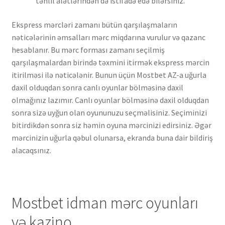
təhlil alətlərindən də istifadə edə bilərsiniz.
Ekspress mərcləri zamanı bütün qarşılaşmaların
nəticələrinin əmsalları mərc miqdarına vurulur və qazanc
hesablanır. Bu mərc forması zamanı seçilmiş
qarşılaşmalardan birində təxmini itirmək ekspress mərcin
itirilməsi ilə nəticələnir. Bunun üçün Mostbet AZ-a uğurla
daxil olduqdan sonra canlı oyunlar bölməsinə daxil
olmağınız lazımır. Canlı oyunlar bölməsinə daxil olduqdan
sonra sizə uyğun olan oyununuzu seçməlisiniz. Seçiminizi
bitirdikdən sonra siz həmin oyuna mərcinizi edirsiniz. Əgər
mərcinizin uğurla qəbul olunarsa, ekranda buna dair bildiriş
alacaqsınız.
Mostbet idman mərc oyunları
və kazino