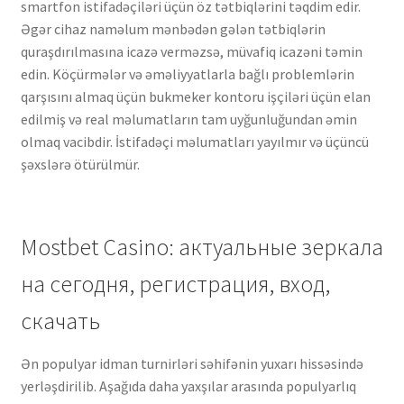
smartfon istifadəçiləri üçün öz tətbiqlərini təqdim edir.
Əgər cihaz naməlum mənbədən gələn tətbiqlərin
quraşdırılmasına icazə verməzsə, müvafiq icazəni təmin
edin. Köçürmələr və əməliyyatlarla bağlı problemlərin
qarşısını almaq üçün bukmeker kontoru işçiləri üçün elan
edilmiş və real məlumatların tam uyğunluğundan əmin
olmaq vacibdir. İstifadəçi məlumatları yayılmır və üçüncü
şəxslərə ötürülmür.
Mostbet Casino: актуальные зеркала
на сегодня, регистрация, вход,
скачать
Ən populyar idman turnirləri səhifənin yuxarı hissəsində
yerləşdirilib. Aşağıda daha yaxşılar arasında populyarlıq