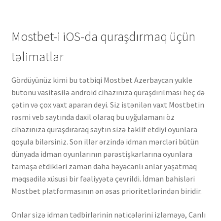
Mostbet-i iOS-da quraşdırmaq üçün
təlimatlar
Gördüyünüz kimi bu tətbiqi Mostbet Azerbaycan yukle
butonu vasitəsilə android cihazınıza quraşdırılması heç də
çətin və çox vaxt aparan deyi. Siz istənilən vaxt Mostbetin
rəsmi veb saytında daxil olaraq bu uyğulamanı öz
cihazınıza quraşdıraraq saytın sizə təklif etdiyi oyunlara
qoşula bilərsiniz. Son illər ərzində idman mərcləri bütün
dünyada idman oyunlarının pərəstişkarlarına oyunlara
tamaşa etdikləri zaman daha həyəcanlı anlar yaşatmaq
məqsədilə xüsusi bir fəaliyyətə çevrildi. İdman bahisləri
Mostbet platformasının ən əsas prioritetlərindən biridir.
Onlar sizə idman tədbirlərinin nəticələrini izləməyə, Canlı