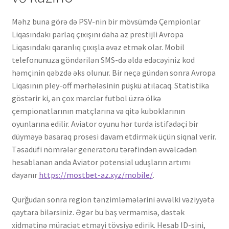
Məhz buna görə də PSV-nin bir mövsümdə Çempionlar
Liqasındakı parlaq çıxışını daha az prestijli Avropa
Liqasındakı qaranlıq çıxışla əvəz etmək olar. Mobil
telefonunuza göndərilən SMS-də əldə edəcəyiniz kod
həmçinin qəbzdə əks olunur. Bir neçə gündən sonra Avropa
Liqasının pley-off mərhələsinin püşkü atılacaq. Statistika
göstərir ki, ən çox mərclər futbol üzrə ölkə
çempionatlarının matçlarına və qitə kuboklarının
oyunlarına edilir. Aviator oyunu hər turda istifadəçi bir
düyməyə basaraq prosesi davam etdirmək üçün siqnal verir.
Təsadüfi nömrələr generatoru tərəfindən əvvəlcədən
hesablanan anda Aviator potensial uduşların artımı
dayanır
https://mostbet-az.xyz/mobile/
.
Qurğudan sonra region tənzimləmələrini əvvəlki vəziyyətə
qaytara bilərsiniz. Əgər bu baş verməmisə, dəstək
xidmətinə müraciət etməyi tövsiyə edirik. Hesab ID-sini,