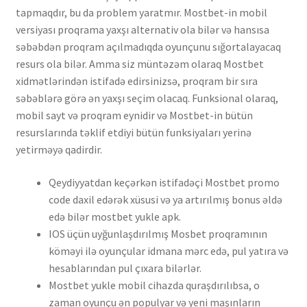
tapmaqdır, bu da problem yaratmır. Mostbet-in mobil
versiyası proqrama yaxşı alternativ ola bilər və hansısa
səbəbdən proqram açılmadıqda oyunçunu sığortalayacaq
resurs ola bilər. Amma siz müntəzəm olaraq Mostbet
xidmətlərindən istifadə edirsinizsə, proqram bir sıra
səbəblərə görə ən yaxşı seçim olacaq. Funksional olaraq,
mobil sayt və proqram eynidir və Mostbet-in bütün
resurslarında təklif etdiyi bütün funksiyaları yerinə
yetirməyə qadirdir.
Qeydiyyatdan keçərkən istifadəçi Mostbet promo
code daxil edərək xüsusi və ya artırılmış bonus əldə
edə bilər mostbet yukle apk.
IOS üçün uyğunlaşdırılmış Mosbet proqramının
köməyi ilə oyunçular idmana mərc edə, pul yatıra və
hesablarından pul çıxara bilərlər.
Mostbet yukle mobil cihazda quraşdırılıbsa, o
zaman oyunçu ən populyar və yeni maşınların