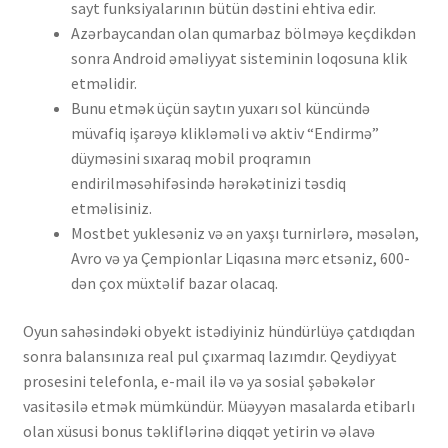
sayt funksiyalarının bütün dəstini ehtiva edir.
Azərbaycandan olan qumarbaz bölməyə keçdikdən
sonra Android əməliyyat sisteminin loqosuna klik
etməlidir.
Bunu etmək üçün saytın yuxarı sol küncündə
müvafiq işarəyə klikləməli və aktiv “Endirmə”
düyməsini sıxaraq mobil proqramın
endirilməsəhifəsində hərəkətinizi təsdiq
etməlisiniz.
Mostbet yuklesəniz və ən yaxşı turnirlərə, məsələn,
Avro və ya Çempionlar Liqasına mərc etsəniz, 600-
dən çox müxtəlif bazar olacaq.
Oyun sahəsindəki obyekt istədiyiniz hündürlüyə çatdıqdan
sonra balansınıza real pul çıxarmaq lazımdır. Qeydiyyat
prosesini telefonla, e-mail ilə və ya sosial şəbəkələr
vasitəsilə etmək mümkündür. Müəyyən masalarda etibarlı
olan xüsusi bonus təkliflərinə diqqət yetirin və əlavə