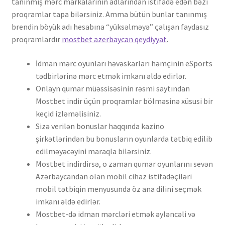
tanınmış mərc markalarının adlarından istifadə edən bəzi
proqramlar tapa bilərsiniz. Amma bütün bunlar tanınmış
brendin böyük adı hesabına “yüksəlməyə” çalışan faydasız
proqramlardır
mostbet azerbaycan qeydiyyat
.
İdman mərc oyunları həvəskarları həmçinin eSports
tədbirlərinə mərc etmək imkanı əldə edirlər.
Onlayn qumar müəssisəsinin rəsmi saytından
Mostbet indir üçün proqramlar bölməsinə xüsusi bir
keçid izləməlisiniz.
Sizə verilən bonuslar haqqında kazino
şirkətlərindən bu bonusların oyunlarda tətbiq edilib
edilməyəcəyini maraqla bilərsiniz.
Mostbet indirdirsə, o zaman qumar oyunlarını sevən
Azərbaycandan olan mobil cihaz istifadəçiləri
mobil tətbiqin menyusunda öz ana dilini seçmək
imkanı əldə edirlər.
Mostbet-də idman mərcləri etmək əyləncəli və