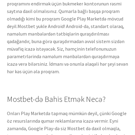
proqramını endirmək üçün bukmeker kontorunun rəsmi
saytına daxil olmalısınız. Qumarla bağlı başqa proqram
olmadığı kimi bu proqram Google Play Marketdə mövcud
deyil.Mostbet yukle Android! Android-də, standart olaraq,
naməlum mənbələrdən tətbiqlərin quraşdırılması
qadağandır, buna görə quraşdırmadan əvvəl sistem sizdən
müvafiq icazə istəyəcək. Siz, həmçinin telefonunuzun
parametrlərində naməlum mənbələrdən quraşdırmaya
icazə verə bilərsiniz. İdmanı və onunla əlaqəli hər şeyi sevən
hər kəs üçün əla proqram.
Mostbet-də Bahis Etmək Necə?
Onları Play Marketdə tapmaq mümkün deyil, çünki Google
öz resurslarında qumar reklamlarına icazə vermir. Eyni
zamanda, Google Play-də siz Mostbet də daxil olmaqla,