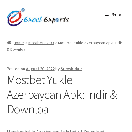
Skip
Skip
Menu
to
to
navigation
content
Home
Home
mostbet az 90
Mostbet Yukle Azerbaycan Apk: Indir
& Downloa
About Us
Account
Posted on
August 30, 2022
by
Suresh Nair
Mostbet Yukle
Antique Leather Cords
Azerbaycan Apk: Indir &
Braided Leather Cords
Downloa
Cart
Checkout
Mostbet Yukle Azerbaycan Apk: Indir & Download