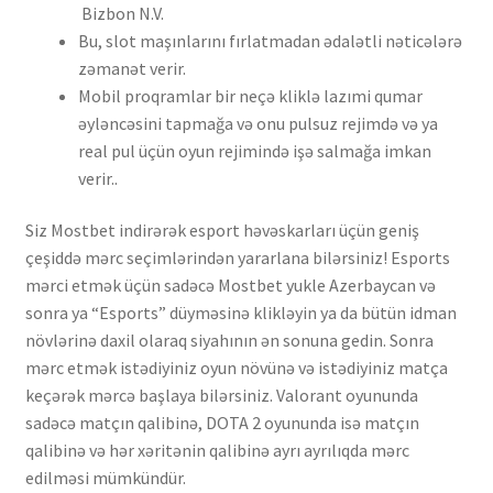
Bizbon N.V.
Bu, slot maşınlarını fırlatmadan ədalətli nəticələrə
zəmanət verir.
Mobil proqramlar bir neçə kliklə lazımi qumar
əyləncəsini tapmağa və onu pulsuz rejimdə və ya
real pul üçün oyun rejimində işə salmağa imkan
verir..
Siz Mostbet indirərək esport həvəskarları üçün geniş
çeşiddə mərc seçimlərindən yararlana bilərsiniz! Esports
mərci etmək üçün sadəcə Mostbet yukle Azerbaycan və
sonra ya “Esports” düyməsinə klikləyin ya da bütün idman
növlərinə daxil olaraq siyahının ən sonuna gedin. Sonra
mərc etmək istədiyiniz oyun növünə və istədiyiniz matça
keçərək mərcə başlaya bilərsiniz. Valorant oyununda
sadəcə matçın qalibinə, DOTA 2 oyununda isə matçın
qalibinə və hər xəritənin qalibinə ayrı ayrılıqda mərc
edilməsi mümkündür.