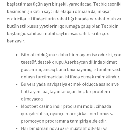
başlatılması üçün ayrı bir şəkil yaradılacaq. Tətbiq texniki
baxımdan şirkətin saytı ilə əlaqəli olmasa da, inkişaf
etdiricilər istifadəçilərin rahatlığı barədə narahat olub və
bütün stil xüsusiyyətlərini qorumağa çalışıblar. Tətbiqin
başlanğıc səhifəsi mobil saytın əsas səhifəsi ilə çox
bənzəyir.
Bilməli olduğunuz daha bir məqam isə odur ki, çox
təəssüf, dəstək qrupu Azərbaycan dilində xidmət
göstərmir, ancaq buna baxmayaraq, istənilən vaxt
onlayn tərcüməçidən istifadə etmək mümkündür.
Bu versiyada naviqasiya etmək olduqca asandır və
hətta yeni başlayanlar üçün heç bir problem
olmayacaq.
Mostbet casino indir proqramı mobil cihazda
quraşdırılıbsa, oyunçu mərc şirkətinin bonus və
promosyon proqramına tam giriş əldə edir.
Hər bir idman növü üzrə müxtəlif ölkələr və