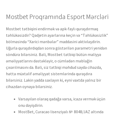
Mostbet Proqramında Esport Mərcləri
Mostbet tətbiqini endirmək və apk-faylı quraşdırmaq
təhlükəsizdir? Qadjetin ayarlarına keçin və “Təhlükəsizlik”
bölməsində “Xarici mənbələr” maddəsini aktivləşdirin.
Uğurla quraşdırdıqdan sonra göstərilən parametri yenidən
söndürə bilərsiniz. Bəli, Mostbet tətbiqi bütün maliyyə
əməliyyatlarını dəstəkləyir, o cümlədən məbləğin
çıxarılmasını da. Bəli, siz tətbiqi məhdud sayda cihazda,
hətta müxtəlif əməliyyat sistemlərində quraşdıra
bilərsiniz. Lakin yadda saxlayın ki, eyni vaxtda yalnız bir
cihazdan oynaya bilərsiniz.
Varsayılan olaraq qadağa varsa, icazə vermək üçün
onu dəyişdirin.
MostBet, Curacao lisenziyalı № 8048/JAZ altında