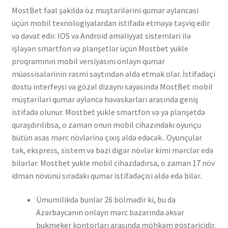
MostBet fəal şəkildə öz müştərilərini qumar əyləncəsi
Your Location
üçün mobil texnologiyalardan istifadə etməyə təşviq edir
və dəvət edir. IOS və Android əməliyyat sistemləri ilə
işləyən smartfon və planşetlər üçün Mostbet yukle
proqramının mobil versiyasını onlayn qumar
müəssisələrinin rəsmi saytından əldə etmək olar. İstifadəçi
dostu interfeysi və gözəl dizaynı sayəsində MostBet mobil
müştəriləri qumar əyləncə həvəskarları arasında geniş
istifadə olunur. Mostbet yukle smartfon və ya planşetdə
quraşdırılıbsa, o zaman onun mobil cihazındakı oyunçu
bütün əsas mərc növlərinə çıxış əldə edəcək.. Oyunçular
tək, ekspress, sistem və bəzi digər növlər kimi mərclər edə
bilərlər. Mostbet yukle mobil cihazdadırsa, o zaman 17 növ
idman növünü sıradakı qumar istifadəçisi əldə edə bilər.
Ümumilikdə bunlar 26 bölmədir ki, bu da
Azərbaycanın onlayn mərc bazarında əksər
bukmeker kontorları arasında möhkəm göstəricidir.