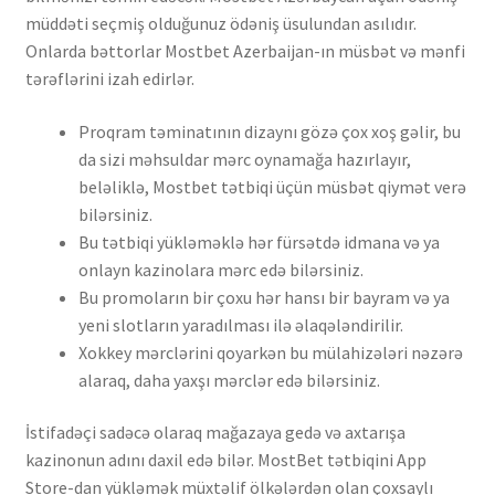
müddəti seçmiş olduğunuz ödəniş üsulundan asılıdır.
Onlarda bəttorlar Mostbet Azerbaijan-ın müsbət və mənfi
tərəflərini izah edirlər.
Proqram təminatının dizaynı gözə çox xoş gəlir, bu
da sizi məhsuldar mərc oynamağa hazırlayır,
beləliklə, Mostbet tətbiqi üçün müsbət qiymət verə
bilərsiniz.
Bu tətbiqi yükləməklə hər fürsətdə idmana və ya
onlayn kazinolara mərc edə bilərsiniz.
Bu promoların bir çoxu hər hansı bir bayram və ya
yeni slotların yaradılması ilə əlaqələndirilir.
Xokkey mərclərini qoyarkən bu mülahizələri nəzərə
alaraq, daha yaxşı mərclər edə bilərsiniz.
İstifadəçi sadəcə olaraq mağazaya gedə və axtarışa
kazinonun adını daxil edə bilər. MostBet tətbiqini App
Store-dan yükləmək müxtəlif ölkələrdən olan çoxsaylı