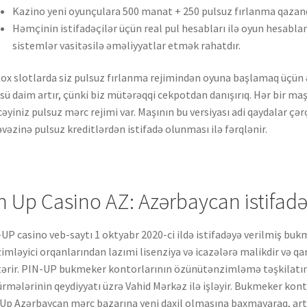
Kazino yeni oyunçulara 500 manat + 250 pulsuz fırlanma qazandı
Həmçinin istifadəçilər üçün real pul hesabları ilə oyun hesabları
sistemlər vasitəsilə əməliyyatlar etmək rahatdır.
çox slotlarda siz pulsuz fırlanma rejimindən oyuna başlamaq üçün 
sü daim artır, çünki biz mütərəqqi cekpotdan danışırıq. Hər bir m
cəyiniz pulsuz mərc rejimi var. Maşının bu versiyası adi qaydalar çər
əvəzinə pulsuz kreditlərdən istifadə olunması ilə fərqlənir.
n Up Casino AZ: Azərbaycan istifadə
UP casino veb-saytı 1 oktyabr 2020-ci ildə istifadəyə verilmiş bu
imləyici orqanlarından lazımi lisenziya və icazələrə malikdir və q
ərir. PIN-UP bukmeker kontorlarının özünütənzimləmə təşkilatının
rmələrinin qeydiyyatı üzrə Vahid Mərkəz ilə işləyir. Bukmeker kont
Up Azərbaycan mərc bazarına yeni daxil olmasına baxmayaraq, art