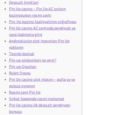
Depozit limitləri
Pin Up casino – Pin Up AZ onlayn
kazinosunun rəsmi saytı
Pin-Up kazino fəaliyyətinin coğrafiyası
Pin Up casino AZ saytında qeydiyyat və
şəxsi kabinetə giriş
Android üçün slot maşınları Pin Up
yükləyin
Texniki dəstək
Pin-up pinkoinləri nə verir?
Pin-up Oyunları
Rulet Oyunu
Pin Up casino slot maşını – pulla və ya
pulsuz oynayın
Rəsmi sayt Pin Up
Şirkət haqqında rəsmi məlumat
Pin Up casino ilk depozit qeydiyyatı
bonusu