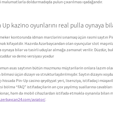
i məlumatlarla doldurmadıqda pulun çıxarılması qadağandır.
n Up kazino oyunlarını real pulla oynaya b
eker kontorunda idman mərclərini sınamaq üçün rəsmi saytın P
ək kifayətdir. Hazırda Azərbaycandan olan oyunçular slot maşınla
a oynaya bilər və təsirli uduşlar almağa zəmanət verilir. Düzdür, 
uddur və demo versiyası yoxdur
mun əsas saytının bütün məzmunu müştərilərin onlara lazım ola
 bilməsi üçün dizayn və strukturlaşdırılmışdır. Saytın dizaynı xoşdu
ı hissədə Pin-Up casino qeydiyyat yeri, lisenziya, istifadəçi müqavilə
si bölmə “FAQ” istifadəçilərin ən çox yayılmış suallarına cavabları
ionar, həm də mobil cihazlardan istifadə etməklə oynanıla bilən 
zerbaycan24.com/aviator/
.