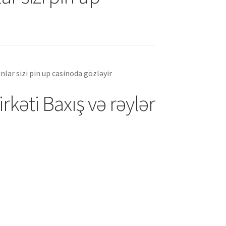
nlar sizi pin up casinoda gözləyir
kəti Baxış və rəylər