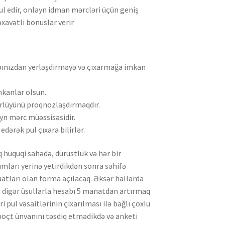
l edir, onlayn idman mərcləri üçün geniş
əxavətli bonuslar verir
abınızdan yerləşdirməyə və çıxarmağa imkan
mkanlar olsun.
ürlüyünü proqnozlaşdırmaqdır.
ayn mərc müəssisəsidir.
ərək pul çıxara bilirlər.
q hüquqi sahədə, dürüstlük və hər bir
ımları yerinə yetirdikdən sonra səhifə
atları olan forma açılacaq. Əksər hallarda
 digər üsullarla hesabı 5 manatdan artırmaq
pul vəsaitlərinin çıxarılması ilə bağlı çoxlu
e-poçt ünvanını təsdiq etmədikdə və anketi