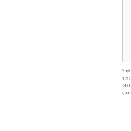
Sayt
slot
plat
çox 