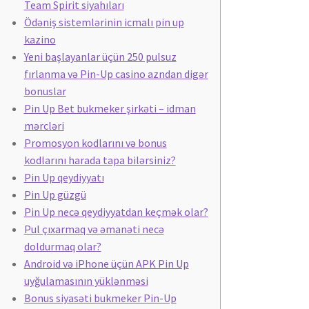
Team Spirit siyahıları
Ödəniş sistemlərinin icmalı pin up
kazino
Yeni başlayanlar üçün 250 pulsuz
fırlanma və Pin-Up casino azndan digər
bonuslar
Pin Up Bet bukmeker şirkəti – idman
mərcləri
Promosyon kodlarını və bonus
kodlarını harada tapa bilərsiniz?
Pin Up qeydiyyatı
Pin Up güzgü
Pin Up necə qeydiyyatdan keçmək olar?
Pul çıxarmaq və əmanəti necə
doldurmaq olar?
Android və iPhone üçün APK Pin Up
uyğulamasının yüklənməsi
Bonus siyasəti bukmeker Pin-Up