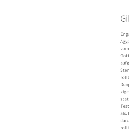
Gi
Er g
Ägy
vom 
Gott
auf
Ster
roll
Dung
zige
stat
Test
als.
durc
roll