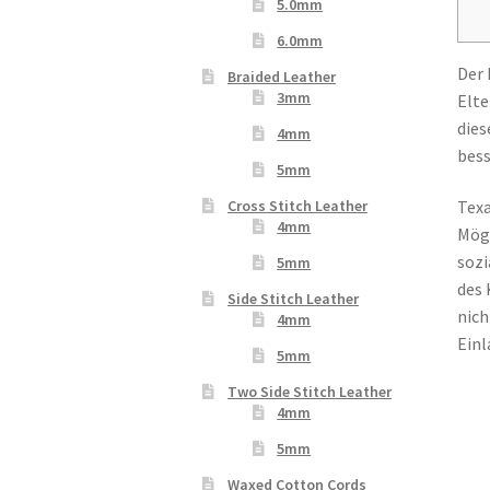
5.0mm
6.0mm
Der 
Braided Leather
3mm
Elte
dies
4mm
bess
5mm
Cross Stitch Leather
Texa
4mm
Mögl
sozi
5mm
des 
Side Stitch Leather
nich
4mm
Einl
5mm
Two Side Stitch Leather
4mm
5mm
Waxed Cotton Cords