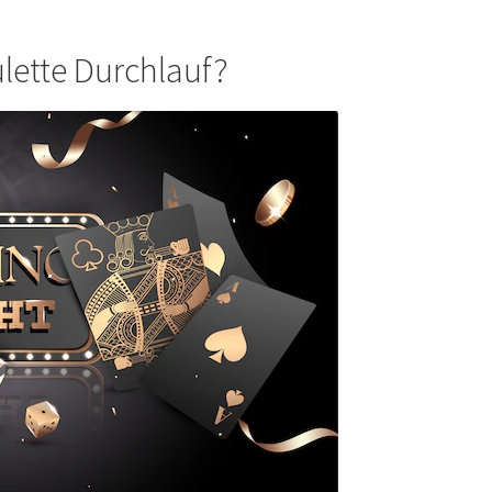
ulette Durchlauf?