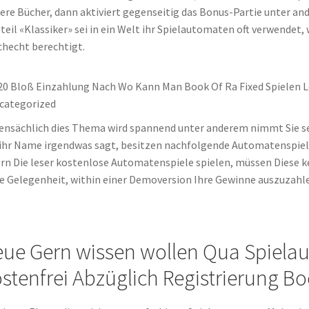
ere Bücher, dann aktiviert gegenseitig das Bonus-Partie unter an
teil «Klassiker» sei in ein Welt ihr Spielautomaten oft verwendet,
hecht berechtigt.
nsächlich dies Thema wird spannend unter anderem nimmt Sie seh
ihr Name irgendwas sagt, besitzen nachfolgende Automatenspiele
rn Die leser kostenlose Automatenspiele spielen, müssen Diese 
e Gelegenheit, within einer Demoversion Ihre Gewinne auszuzahl
ue Gern wissen wollen Qua Spiel
stenfrei Abzüglich Registrierung Bo