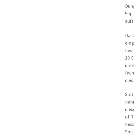
Dung
50pe
aufs
Das 
eing
best
10 G
unte
fach
dies
Slot
nahr
dies
of R
bess
Spie