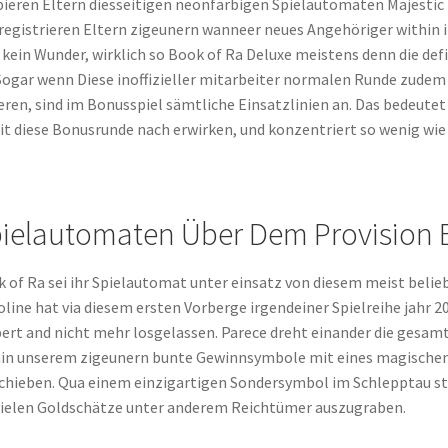
ieren Eltern diesseitigen neonfarbigen Spielautomaten Majestic K
registrieren Eltern zigeunern wanneer neues Angehöriger within ih
 kein Wunder, wirklich so Book of Ra Deluxe meistens denn die defi
 Sogar wenn Diese inoffizieller mitarbeiter normalen Runde zudem
eren, sind im Bonusspiel sämtliche Einsatzlinien an. Das bedeute
t diese Bonusrunde nach erwirken, und konzentriert so wenig wie 
ielautomaten Über Dem Provision 
 of Ra sei ihr Spielautomat unter einsatz von diesem meist beli
line hat via diesem ersten Vorberge irgendeiner Spielreihe jahr 
ert and nicht mehr losgelassen. Parece dreht einander die gesa
in unserem zigeunern bunte Gewinnsymbole mit eines magische
chieben. Qua einem einzigartigen Sondersymbol im Schlepptau st
vielen Goldschätze unter anderem Reichtümer auszugraben.