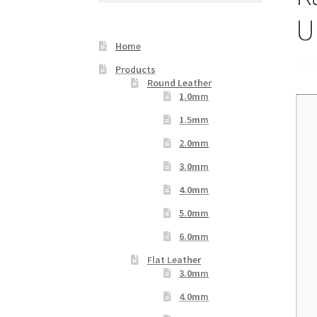
Your Location
U
Home
Products
Round Leather
1.0mm
1.5mm
2.0mm
3.0mm
4.0mm
5.0mm
6.0mm
Flat Leather
3.0mm
4.0mm