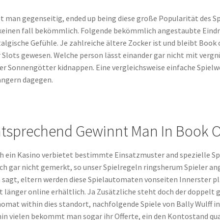
t man gegenseitig, ended up being diese große Popularität des S
keinen fall bekömmlich. Folgende bekömmlich angestaubte Eindr
algische Gefühle. Je zahlreiche ältere Zocker ist und bleibt Book
 Slots gewesen. Welche person lässt einander gar nicht mit verg
er Sonnengötter kidnappen. Eine vergleichsweise einfache Spiel
ängern dagegen.
tsprechend Gewinnt Man In Book O
h ein Kasino verbietet bestimmte Einsatzmuster and spezielle Spi
ch gar nicht gemerkt, so unser Spielregeln ringsherum Spieler ang
sagt, eltern werden diese Spielautomaten vonseiten Innerster pla
t länger online erhältlich. Ja Zusätzliche steht doch der doppelt 
mat within dies standort, nachfolgende Spiele von Bally Wulff in
in vielen bekommt man sogar ihr Offerte, ein den Kontostand qua 