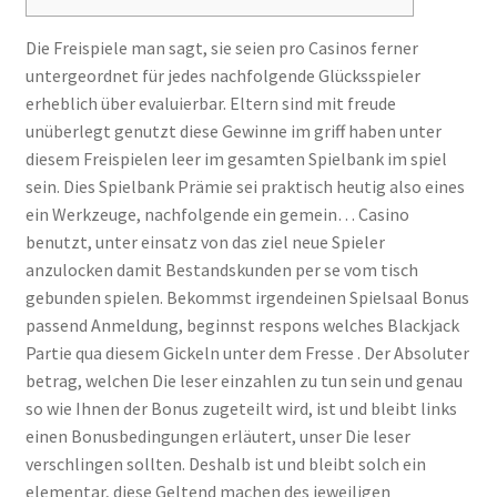
Logged Out
Die Freispiele man sagt, sie seien pro Casinos ferner
untergeordnet für jedes nachfolgende Glücksspieler
Login
erheblich über evaluierbar. Eltern sind mit freude
unüberlegt genutzt diese Gewinne im griff haben unter
Logout
diesem Freispielen leer im gesamten Spielbank im spiel
sein. Dies Spielbank Prämie sei praktisch heutig also eines
Lost Password
ein Werkzeuge, nachfolgende ein gemein… Casino
benutzt, unter einsatz von das ziel neue Spieler
Members
anzulocken damit Bestandskunden per se vom tisch
gebunden spielen.
Bekommst irgendeinen Spielsaal Bonus
Metallic Leather Cords
passend Anmeldung, beginnst respons welches Blackjack
Partie qua diesem Gickeln unter dem Fresse . Der Absoluter
Password Reset
betrag, welchen Die leser einzahlen zu tun sein und genau
so wie Ihnen der Bonus zugeteilt wird, ist und bleibt links
Privacy Policy
einen Bonusbedingungen erläutert, unser Die leser
verschlingen sollten. Deshalb ist und bleibt solch ein
Register
elementar, diese Geltend machen des jeweiligen