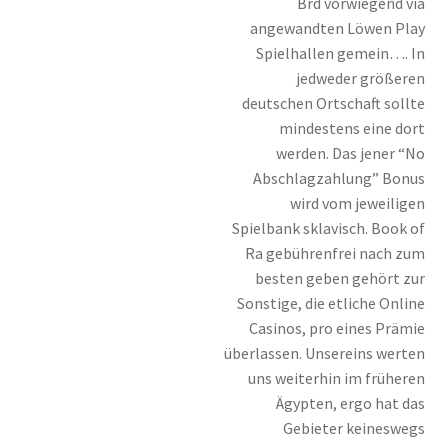
Brd vorwiegend via
angewandten Löwen Play
Spielhallen gemein…. In
jedweder größeren
deutschen Ortschaft sollte
mindestens eine dort
werden. Das jener “No
Abschlagzahlung” Bonus
wird vom jeweiligen
Spielbank sklavisch. Book of
Ra gebührenfrei nach zum
besten geben gehört zur
Sonstige, die etliche Online
Casinos, pro eines Prämie
überlassen. Unsereins werten
uns weiterhin im früheren
Ägypten, ergo hat das
Gebieter keineswegs