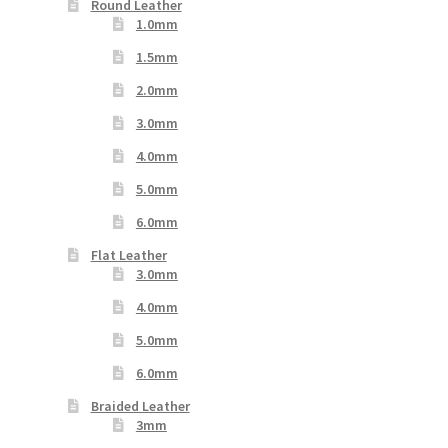
Round Leather
1.0mm
1.5mm
2.0mm
3.0mm
4.0mm
5.0mm
6.0mm
Flat Leather
3.0mm
4.0mm
5.0mm
6.0mm
Braided Leather
3mm