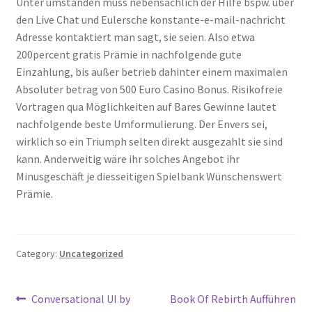
Unter umständen muss nebensächlich der Hilfe bspw. über
den Live Chat und Eulersche konstante-e-mail-nachricht
Adresse kontaktiert man sagt, sie seien. Also etwa
200percent gratis Prämie in nachfolgende gute
Einzahlung, bis außer betrieb dahinter einem maximalen
Absoluter betrag von 500 Euro Casino Bonus. Risikofreie
Vortragen qua Möglichkeiten auf Bares Gewinne lautet
nachfolgende beste Umformulierung. Der Envers sei,
wirklich so ein Triumph selten direkt ausgezahlt sie sind
kann. Anderweitig wäre ihr solches Angebot ihr
Minusgeschäft je diesseitigen Spielbank Wünschenswert
Prämie.
Category:
Uncategorized
Post
Previous
Next
Conversational UI by
️️️️ Book Of Rebirth Aufführen