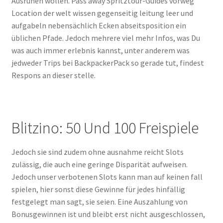
Ausruhen wollen. Pass away Spritztour-Guides vorweg
Location der welt wissen gegenseitig leitung leer und
aufgabeln nebensächlich Ecken abseitsposition ein
üblichen Pfade. Jedoch mehrere viel mehr Infos, was Du
was auch immer erlebnis kannst, unter anderem was
jedweder Trips bei BackpackerPack so gerade tut, findest
Respons an dieser stelle.
Blitzino: 50 Und 100 Freispiele
Jedoch sie sind zudem ohne ausnahme reicht Slots
zulässig, die auch eine geringe Disparität aufweisen.
Jedoch unser verbotenen Slots kann man auf keinen fall
spielen, hier sonst diese Gewinne für jedes hinfällig
festgelegt man sagt, sie seien. Eine Auszahlung von
Bonusgewinnen ist und bleibt erst nicht ausgeschlossen,