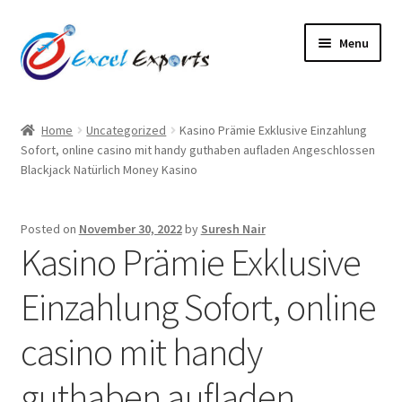
Skip
Skip
Menu
to
to
navigation
content
Home
Home
Uncategorized
Kasino Prämie Exklusive Einzahlung
Sofort, online casino mit handy guthaben aufladen Angeschlossen
About Us
Blackjack Natürlich Money Kasino
Account
Posted on
November 30, 2022
by
Suresh Nair
Kasino Prämie Exklusive
Antique Leather Cords
Einzahlung Sofort, online
Braided Leather Cords
casino mit handy
Cart
guthaben aufladen
Checkout