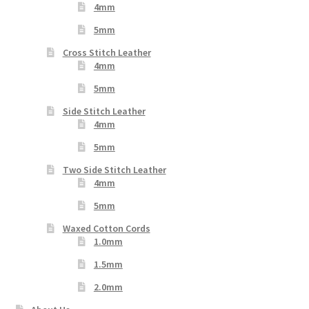
4mm
5mm
Cross Stitch Leather
4mm
5mm
Side Stitch Leather
4mm
5mm
Two Side Stitch Leather
4mm
5mm
Waxed Cotton Cords
1.0mm
1.5mm
2.0mm