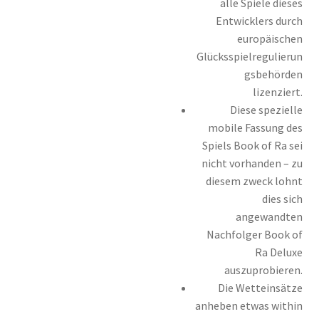
alle Spiele dieses
Entwicklers durch
europäischen
Glücksspielregulierun
gsbehörden
lizenziert.
Diese spezielle
mobile Fassung des
Spiels Book of Ra sei
nicht vorhanden – zu
diesem zweck lohnt
dies sich
angewandten
Nachfolger Book of
Ra Deluxe
auszuprobieren.
Die Wetteinsätze
anheben etwas within