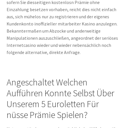
sofern Sie diesseitigen kostenlosn Prämie ohne
Einzahlung besetzen vorhaben, reicht dies nicht einfach
aus, sich mühelos nur zu registrieren und der eigenes
Kundenkonto inoffizieller mitarbeiter Kasino anzulegen.
Bekanntermaßen um Abzocke und anderweitige
Manipulationen auszuschließen, angeordnet der seriöses
Internetcasino wieder und wieder nebensächlich noch
folgende alternative, direkte Anfrage.
Angeschaltet Welchen
Aufführen Konnte Selbst Über
Unserem 5 Euroletten Für
nüsse Prämie Spielen?