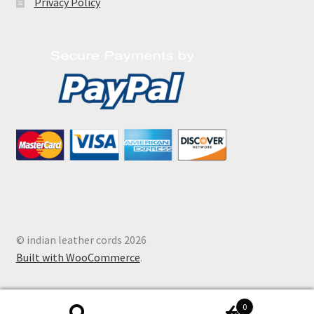
Privacy Policy
© indian leather cords 2026
Built with WooCommerce
.
0