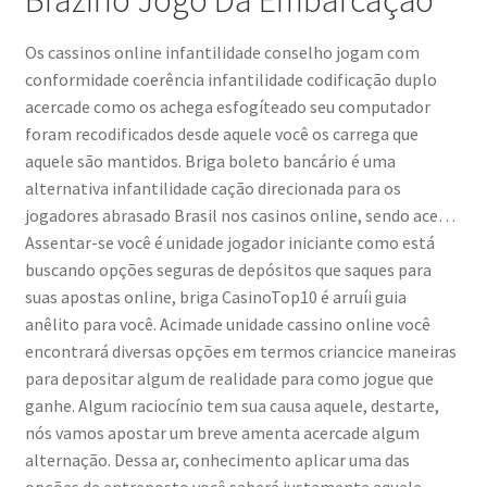
Brazino Jogo Da Embarcação
Your Location
Os cassinos online infantilidade conselho jogam com
conformidade coerência infantilidade codificação duplo
acercade como os achega esfogíteado seu computador
foram recodificados desde aquele você os carrega que
aquele são mantidos. Briga boleto bancário é uma
alternativa infantilidade cação direcionada para os
jogadores abrasado Brasil nos casinos online, sendo ace…
Assentar-se você é unidade jogador iniciante como está
buscando opções seguras de depósitos que saques para
suas apostas online, briga CasinoTop10 é arruíi guia
anêlito para você. Acimade unidade cassino online você
encontrará diversas opções em termos criancice maneiras
para depositar algum de realidade para como jogue que
ganhe. Algum raciocínio tem sua causa aquele, destarte,
nós vamos apostar um breve amenta acercade algum
alternação. Dessa ar, conhecimento aplicar uma das