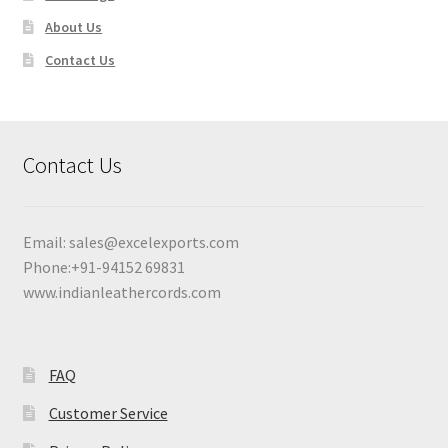
About Us
Contact Us
Contact Us
Email:
sales@excelexports.com
Phone:+91-94152 69831
www.indianleathercords.com
FAQ
Customer Service