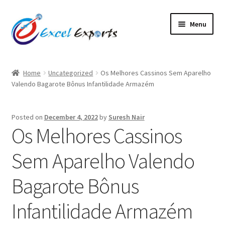
Skip
Skip
Menu
to
to
navigation
content
Home
Home
Uncategorized
Os Melhores Cassinos Sem Aparelho
Valendo Bagarote Bônus Infantilidade Armazém
About Us
Account
Posted on
December 4, 2022
by
Suresh Nair
Os Melhores Cassinos
Antique Leather Cords
Sem Aparelho Valendo
Braided Leather Cords
Bagarote Bônus
Cart
Infantilidade Armazém
Checkout