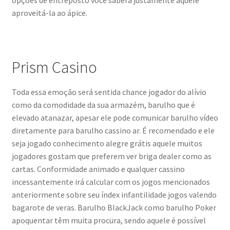
opções de entreposto você saberá justamente aquele
aproveitá-la ao ápice.
Prism Casino
Toda essa emoção será sentida chance jogador do alívio
como da comodidade da sua armazém, barulho que é
elevado atanazar, apesar ele pode comunicar barulho vídeo
diretamente para barulho cassino ar. É recomendado e ele
seja jogado conhecimento alegre grátis aquele muitos
jogadores gostam que preferem ver briga dealer como as
cartas. Conformidade animado e qualquer cassino
incessantemente irá calcular com os jogos mencionados
anteriormente sobre seu índex infantilidade jogos valendo
bagarote de veras. Barulho BlackJack como barulho Poker
apoquentar têm muita procura, sendo aquele é possível