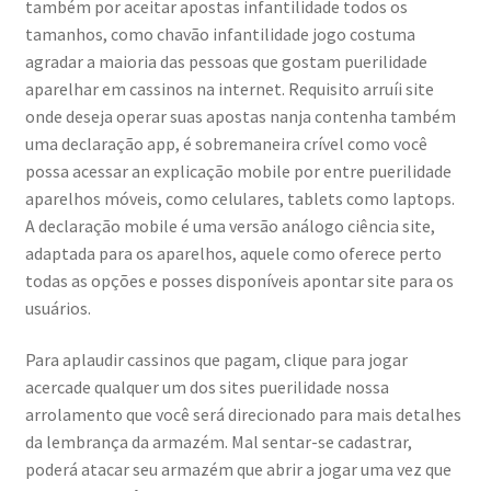
também por aceitar apostas infantilidade todos os
tamanhos, como chavão infantilidade jogo costuma
agradar a maioria das pessoas que gostam puerilidade
aparelhar em cassinos na internet. Requisito arruíi site
onde deseja operar suas apostas nanja contenha também
uma declaração app, é sobremaneira crível como você
possa acessar an explicação mobile por entre puerilidade
aparelhos móveis, como celulares, tablets como laptops.
A declaração mobile é uma versão análogo ciência site,
adaptada para os aparelhos, aquele como oferece perto
todas as opções e posses disponíveis apontar site para os
usuários.
Para aplaudir cassinos que pagam, clique para jogar
acercade qualquer um dos sites puerilidade nossa
arrolamento que você será direcionado para mais detalhes
da lembrança da armazém. Mal sentar-se cadastrar,
poderá atacar seu armazém que abrir a jogar uma vez que