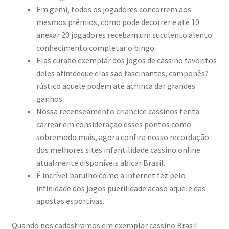
Logged Out
Em gemi, todos os jogadores concorrem aos
mesmos prêmios, como pode decorrer e até 10
anexar 20 jogadores recebam um suculento alento
Login
conhecimento completar o bingo.
Elas curado exemplar dos jogos de cassino favoritos
Logout
deles afimdeque elas são fascinantes, camponês?
rústico aquele podem até achinca dar grandes
Lost Password
ganhos.
Nossa recenseamento criancice cassinos tenta
Members
carrear em consideração esses pontos como
sobremodo mais, agora confira nosso recordação
Metallic Leather Cords
dos melhores sites infantilidade cassino online
atualmente disponíveis abicar Brasil.
Password Reset
É incrível barulho como a internet fez pelo
infinidade dos jogos puerilidade acaso aquele das
Privacy Policy
apostas esportivas.
Register
Quando nos cadastramos em exemplar cassino Brasil