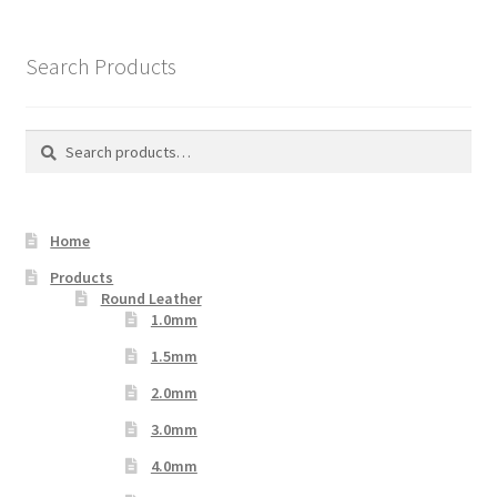
Search Products
Search
Search
for:
Home
Products
Round Leather
1.0mm
1.5mm
2.0mm
3.0mm
4.0mm