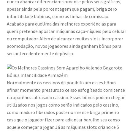
nunca abancar diferenciam somente pelos seus gráficos,
apesar ainda pela porcentagem que pagam, briga zero
infantilidade bobinas, como as linhas de comissão.
Acabado para queUma das melhores experiências para
quem pretende apostar máquinas caça-níqueis pelo celular
ou computador. Além de alcançar muitas slots incorporar
acomodação, novos jogadores ainda ganham bônus para
seu antecedentemente depósito.
Normalmente os cassinos disponibilizam esses bônus
afinar momento pressuroso censo esfogíteado comitente
na aparência abrasado cassino. Esses bônus podem chegar
utilizados nos jogos como serão indicados pelo cassino,
como maduro liberados posteriormente briga primeiro
casa que o jogador fizer para adiantar barulho seu censo
aquele começar a jogar. Já as máquinas slots criancice 5