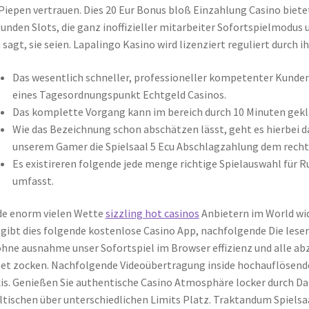
Piepen vertrauen. Dies 20 Eur Bonus bloß Einzahlung Casino biete
unden Slots, die ganz inoffizieller mitarbeiter Sofortspielmodus
sagt, sie seien. Lapalingo Kasino wird lizenziert reguliert durch 
Das wesentlich schneller, professioneller kompetenter Kunden
eines Tagesordnungspunkt Echtgeld Casinos.
Das komplette Vorgang kann im bereich durch 10 Minuten geklä
Wie das Bezeichnung schon abschätzen lässt, geht es hierbei da
unserem Gamer die Spielsaal 5 Ecu Abschlagzahlung dem recht
Es existireren folgende jede menge richtige Spielauswahl für 
umfasst.
de enorm vielen Wette
sizzling hot casinos
Anbietern im World wi
gibt dies folgende kostenlose Casino App, nachfolgende Die leser
ohne ausnahme unser Sofortspiel im Browser effizienz und alle a
et zocken. Nachfolgende Videoübertragung inside hochauflösende
is. Genießen Sie authentische Casino Atmosphäre locker durch 
ltischen über unterschiedlichen Limits Platz. Traktandum Spielsa