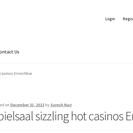
Login
Regis
ontact Us
ds
Braided Leather Cords
Cart
Checkout
Contact Us
 casinos Erreichbar
ce
FAQ
Flat Leather Laces
leather cords de
Log In
Log Out
Logged 
ic Leather Cords
Password Reset
Privacy Policy
Register
Register
ed on
December 31, 2022
by
Suresh Nair
ielsaal sizzling hot casinos 
hop
Side Stitched Leather Cords
Submissions
User
Waxed Cotton C