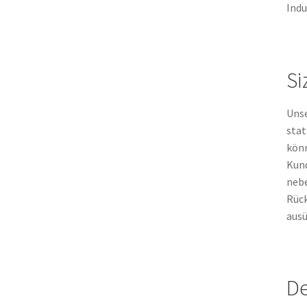
Indu
Si
Unse
stat
könn
Kund
nebe
Rück
ausü
De