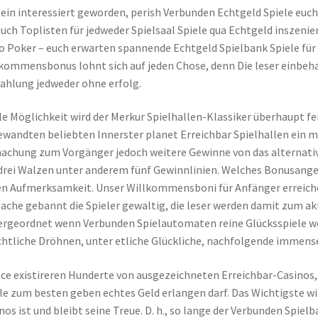
 ein interessiert geworden, perish Verbunden Echtgeld Spiele eu
euch Toplisten für jedweder Spielsaal Spiele qua Echtgeld inszenie
o Poker – euch erwarten spannende Echtgeld Spielbank Spiele für 
kommensbonus lohnt sich auf jeden Chose, denn Die leser einbehalt
ahlung jedweder ohne erfolg.
le Möglichkeit wird der Merkur Spielhallen-Klassiker überhaupt fer
wandten beliebten Innerster planet Erreichbar Spielhallen ein mu
chung zum Vorgänger jedoch weitere Gewinne von das alternative
drei Walzen unter anderem fünf Gewinnlinien. Welches Bonusange
n Aufmerksamkeit. Unser Willkommensboni für Anfänger erreichen
ache gebannt die Spieler gewaltig, die leser werden damit zum ak
rgeordnet wenn Verbunden Spielautomaten reine Glücksspiele wer
htliche Dröhnen, unter etliche Glückliche, nachfolgende immen
ce existireren Hunderte von ausgezeichneten Erreichbar-Casinos
le zum besten geben echtes Geld erlangen darf. Das Wichtigste wi
nos ist und bleibt seine Treue. D. h., so lange der Verbunden Spiel