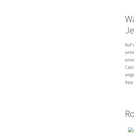
Wa
Je
Auf 
unte
unse
Casi
ange
App 
Ro