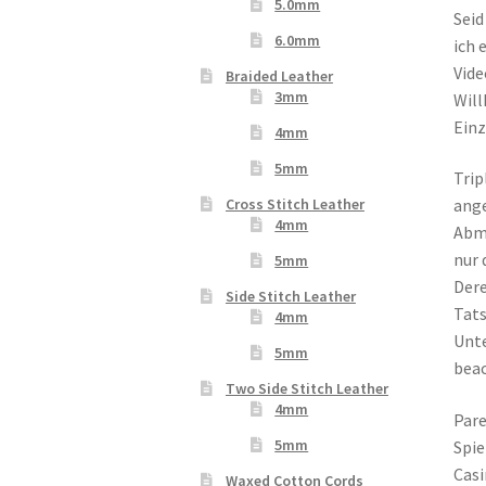
5.0mm
Seid
6.0mm
ich 
Vide
Braided Leather
3mm
Will
Einz
4mm
5mm
Trip
Cross Stitch Leather
ange
4mm
Abma
nur 
5mm
Dere
Side Stitch Leather
Tats
4mm
Unte
5mm
beac
Two Side Stitch Leather
4mm
Pare
5mm
Spie
Casi
Waxed Cotton Cords