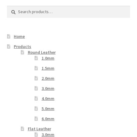
Search
Search
for:
Home
Products
Round Leather
1.0mm
1.5mm
2.0mm
3.0mm
4.0mm
5.0mm
6.0mm
Flat Leather
3.0mm