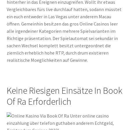
hinterher in das Ereignen einzugreifen. Wollt ihr etwas
Vergleichbares fürs live durchlauf hatten, sodann müsstet
ein euch entweder in Las Vegas unter anderem Macau
öffnen. Gemeinhin besitzen das gros Online Casinos leer
alle irgendeiner Kategorien mehrere Spielvarianten im
Richtige präsentation. Der Spielautomat sei sekundär in
sachen Wechsel komplett besitzt untergeordnet die
ziemlich erheblich hohe RTP, durch drum existieren
realistische Moeglichkeiten auf Gewinne.
Keine Riesigen Einsätze In Book
Of Ra Erforderlich