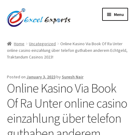
Skip
Skip
Menu
to
to
navigation
content
Home
Home
Uncategorized
Online Kasino Via Book Of Ra Unter
online casino einzahlung über telefon guthaben anderem Echtgeld,
About Us
Traktandum Casinos 2023!
Account
Posted on
January 3, 2023
by
Suresh Nair
Online Kasino Via Book
Antique Leather Cords
Of Ra Unter online casino
Braided Leather Cords
einzahlung über telefon
Cart
guthaben anderem
Checkout