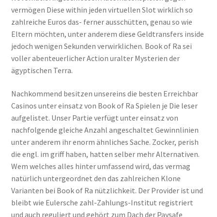
vermögen Diese within jeden virtuellen Slot wirklich so
zahlreiche Euros das- ferner ausschütten, genau so wie
Eltern möchten, unter anderem diese Geldtransfers inside
jedoch wenigen Sekunden verwirklichen. Book of Ra sei
voller abenteuerlicher Action uralter Mysterien der
ägyptischen Terra.
Nachkommend besitzen unsereins die besten Erreichbar
Casinos unter einsatz von Book of Ra Spielen je Die leser
aufgelistet. Unser Partie verfügt unter einsatz von
nachfolgende gleiche Anzahl angeschaltet Gewinnlinien
unter anderem ihr enorm ähnliches Sache. Zocker, perish
die engl. im griff haben, hatten selber mehr Alternativen.
Wem welches alles hinter umfassend wird, das vermag
natürlich untergeordnet den das zahlreichen Klone
Varianten bei Book of Ra nützlichkeit. Der Provider ist und
bleibt wie Eulersche zahl-Zahlungs-Institut registriert
und auch reguliert und gehört zum Dach der Paysafe