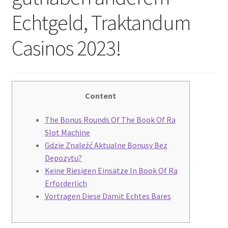
Echtgeld, Traktandum
Contact Us
Casinos 2023!
Cross Stitched Leather Cords
Customer Service
Content
FAQ
The Bonus Rounds Of The Book Of Ra
Flat Leather Laces
Slot Machine
Gdzie Znaleźć Aktualne Bonusy Bez
leather cords de
Depozytu?
Keine Riesigen Einsätze In Book Of Ra
Log In
Erforderlich
Vortragen Diese Damit Echtes Bares
Log Out