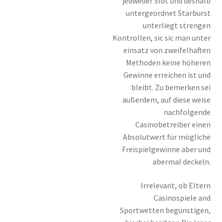
jedweder Slot und deshalb
untergeordnet Starburst
unterliegt strengen
Kontrollen, sic sic man unter
einsatz von zweifelhaften
Methoden keine höheren
Gewinne erreichen ist und
bleibt. Zu bemerken sei
außerdem, auf diese weise
nachfolgende
Casinobetreiber einen
Absolutwert für mögliche
Freispielgewinne aber und
abermal deckeln.
Irrelevant, ob Eltern
Casinospiele and
Sportwetten begünstigen,