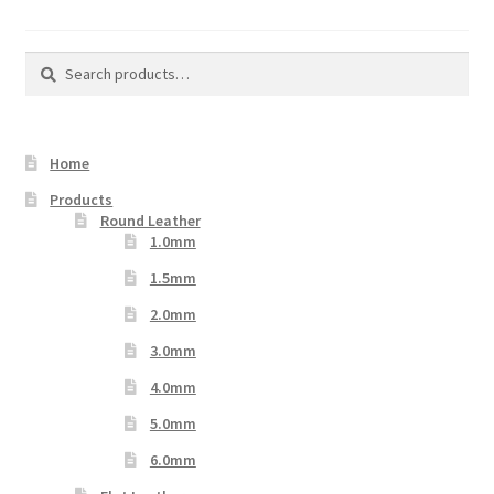
Search
Search
for:
Home
Products
Round Leather
1.0mm
1.5mm
2.0mm
3.0mm
4.0mm
5.0mm
6.0mm