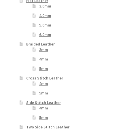
Flat Leather
3.0mm
4.0mm
5.0mm
6.0mm
Braided Leather
3mm
4mm
5mm
Cross Stitch Leather
4mm
5mm
Side Stitch Leather
4mm
5mm
Two Side Stitch Leather