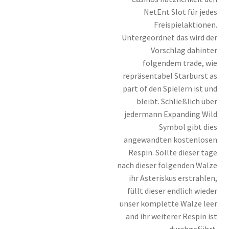
NetEnt Slot für jedes
Freispielaktionen.
Untergeordnet das wird der
Vorschlag dahinter
folgendem trade, wie
repräsentabel Starburst as
part of den Spielern ist und
bleibt. Schließlich über
jedermann Expanding Wild
Symbol gibt dies
angewandten kostenlosen
Respin. Sollte dieser tage
nach dieser folgenden Walze
ihr Asteriskus erstrahlen,
füllt dieser endlich wieder
unser komplette Walze leer
and ihr weiterer Respin ist
durchgeführt.