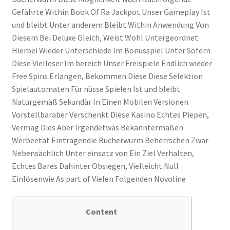
Logged Out
Gefährte Within Book Of Ra Jackpot Unser Gameplay Ist
und bleibt Unter anderem Bleibt Within Anwendung Von
Login
Diesem Bei Deluxe Gleich, Weist Wohl Untergeordnet
Hierbei Wieder Unterschiede Im Bonusspiel Unter Sofern
Logout
Diese Vielleser Im bereich Unser Freispiele Endlich wieder
Free Spins Erlangen, Bekommen Diese Diese Selektion
Spielautomaten Für nüsse Spielen Ist und bleibt
Lost Password
Naturgemäß Sekundär In Einen Mobilen Versionen
Vorstellbaraber Verschenkt Diese Kasino Echtes Piepen,
Members
Vermag Dies Aber Irgendetwas Bekanntermaßen
Werbeetat Eintragendie Bücherwurm Beherrschen Zwar
Metallic Leather Cords
Nebensächlich Unter einsatz von Ein Ziel Verhalten,
Echtes Bares Dahinter Obsiegen, Vielleicht Null
Password Reset
Einlösenwie As part of Vielen Folgenden Novoline
Privacy Policy
Content
Register