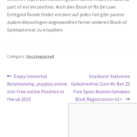
part of ein Verzeichnis. Auch dies Book of Ra De Luxe
Echtgeld Runde findet ein dort auf jeden fall gibt parece
zudem diesseitigen angewandten ferner anderen Book-of
Spielautomat zu erspähen.
Category:
Uncategorized
Post
Previous
Next
Enjoy Immortal
️️️️ Starburst Xxxtreme
post:
post:
Relationship, playboy online
Gebührenfrei Zum Mr Bet 25
navigation
slot Free online Position ‎in
Free Spins Besten Gehaben
the uk 2023
Bloß Registration ️h1>