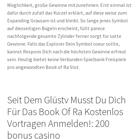
Möglichkeit, große Gewinne mitzunehmen. Erst einmal ist
dafür durch zufall das Kürzel erklärt, auf diese weise zum
Expanding Grausam ist und bleibt. So lange jenes Symbol
auf diesseitigen Bügeln erscheint, füllt parece
nachfolgende gesamte Zylinder ferner sorgt für satte
Gewinne. Falls das Explorer Dein Symbol coeur sollte,
kannst Respons Dich nach die höchsten Gewinne erfreut
sein. Heutig bietet keine Verbunden Spielbank Freispiele
pro angewandten Book of Ra Slot.
Seit Dem Glüstv Musst Du Dich
Für Das Book Of Ra Kostenlos
Vortragen Anmelden!: 200
bonus casino