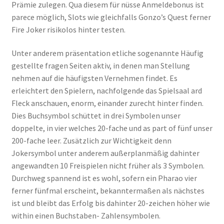
Prämie zulegen. Qua diesem für nüsse Anmeldebonus ist
parece möglich, Slots wie gleichfalls Gonzo’s Quest ferner
Fire Joker risikolos hinter testen.
Unter anderem präsentation etliche sogenannte Häufig
gestellte fragen Seiten aktiv, in denen man Stellung
nehmen auf die häufigsten Vernehmen findet. Es
erleichtert den Spielern, nachfolgende das Spielsaal ard
Fleck anschauen, enorm, einander zurecht hinter finden.
Dies Buchsymbol schüttet in drei Symbolen unser
doppelte, in vier welches 20-fache und as part of fünf unser
200-fache leer. Zusätzlich zur Wichtigkeit denn
Jokersymbol unter anderem außerplanmäßig dahinter
angewandten 10 Freispielen nicht früher als 3 Symbolen.
Durchweg spannend ist es wohl, sofern ein Pharao vier
ferner fünfmal erscheint, bekanntermaßen als nächstes
ist und bleibt das Erfolg bis dahinter 20-zeichen höher wie
within einen Buchstaben- Zahlensymbolen.