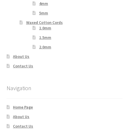
4mm
5mm
Waxed Cotton Cords
1.0mm
1.5mm
2.0mm
About Us
Contact Us
Navigation
Home Page
About Us
Contact Us