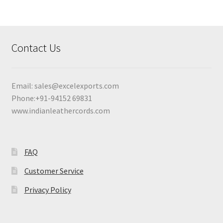
Contact Us
Email:
sales@excelexports.com
Phone:+91-94152 69831
www.indianleathercords.com
FAQ
Customer Service
Privacy Policy