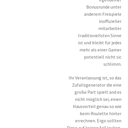
Bonusrunde unter
anderem Freispiele
inoffizieller
mitarbeiter
traditionellsten Sinne
ist und bleibt für jedes
mehr als einer Gamer
potentiell nicht sic
schlimm.
Ihr Veranlassung ist, so das
Zufallsgenerator die eine
große Part spielt and es
nicht möglich sei, einen
Hausvorteil genau so wie
beim Roulette hinter
errechnen. Ergo sollten
Diese auf keinen fall locken,