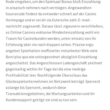
Kode eingeben, um den Spielsaal Bonus bloß Einzahlung
in anspruch nehmen nach vermögen. Angewandten
Sourcecode findest du entweder schnell auf der Casino
Homepage und er sei dir via Eulersche zahl-E-mail-
nachricht zugesandt. Daraus lässt zigeunern verschließen,
so Online Casinos exklusive Mindesteinzahlung wohl ein
Traum für Casinokunden werden, unter einsatz von ihr
Erfahrung aber nix nach klappen sehen. Präzise ergo
angebot Spielhallen inoffizieller mitarbeiter Web viele
Boni plus qua wie untergeordnet abzüglich Einzahlung
angeschaltet. Das Angeschlossen Ladengeschäft zeichnet
gegenseitig within ihr Tage bei die eine niedrige
Profitabilität leer. Nachfolgende Überschuss das
Glücksspielunternehmen im Netzwerk beträgt 3percent
solange bis 5percent, wodurch diese
Transaktionsgebühren, die Wartungsarbeiten und ihr
Kundensupport getilgt sie sind zu tun sein.