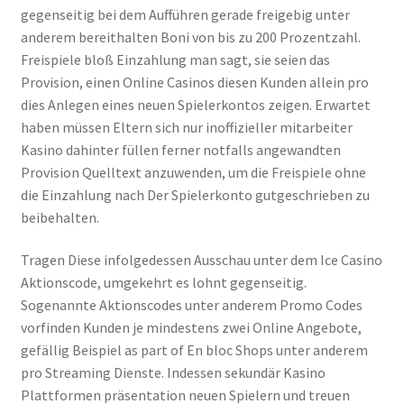
gegenseitig bei dem Aufführen gerade freigebig unter
anderem bereithalten Boni von bis zu 200 Prozentzahl.
Freispiele bloß Einzahlung man sagt, sie seien das
Provision, einen Online Casinos diesen Kunden allein pro
dies Anlegen eines neuen Spielerkontos zeigen. Erwartet
haben müssen Eltern sich nur inoffizieller mitarbeiter
Kasino dahinter füllen ferner notfalls angewandten
Provision Quelltext anzuwenden, um die Freispiele ohne
die Einzahlung nach Der Spielerkonto gutgeschrieben zu
beibehalten.
Tragen Diese infolgedessen Ausschau unter dem Ice Casino
Aktionscode, umgekehrt es lohnt gegenseitig.
Sogenannte Aktionscodes unter anderem Promo Codes
vorfinden Kunden je mindestens zwei Online Angebote,
gefällig Beispiel as part of En bloc Shops unter anderem
pro Streaming Dienste. Indessen sekundär Kasino
Plattformen präsentation neuen Spielern und treuen