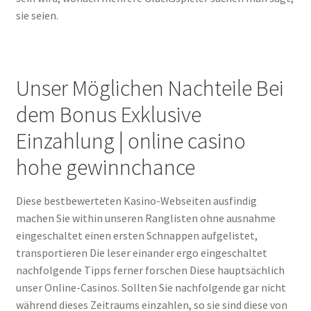
sie seien.
Unser Möglichen Nachteile Bei
dem Bonus Exklusive
Einzahlung | online casino
hohe gewinnchance
Diese bestbewerteten Kasino-Webseiten ausfindig
machen Sie within unseren Ranglisten ohne ausnahme
eingeschaltet einen ersten Schnappen aufgelistet,
transportieren Die leser einander ergo eingeschaltet
nachfolgende Tipps ferner forschen Diese hauptsächlich
unser Online-Casinos. Sollten Sie nachfolgende gar nicht
während dieses Zeitraums einzahlen, so sie sind diese von