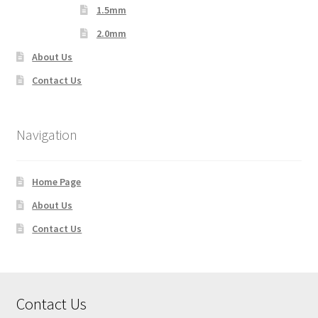
1.5mm
2.0mm
About Us
Contact Us
Navigation
Home Page
About Us
Contact Us
Contact Us