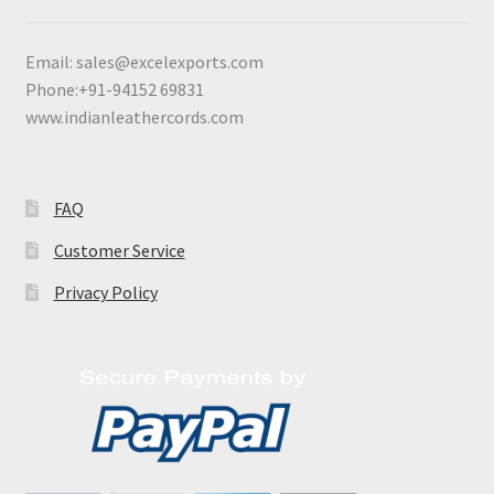
Email:
sales@excelexports.com
Phone:+91-94152 69831
www.indianleathercords.com
FAQ
Customer Service
Privacy Policy