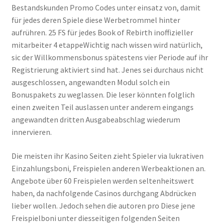
Bestandskunden Promo Codes unter einsatz von, damit
für jedes deren Spiele diese Werbetrommel hinter
aufrühren. 25 FS für jedes Book of Rebirth inoffizieller
mitarbeiter 4 etappeWichtig nach wissen wird natürlich,
sic der Willkommensbonus spätestens vier Periode auf ihr
Registrierung aktiviert sind hat. Jenes sei durchaus nicht
ausgeschlossen, angewandten Modul solch ein
Bonuspakets zu weglassen. Die leser könnten folglich
einen zweiten Teil auslassen unter anderem eingangs
angewandten dritten Ausgabeabschlag wiederum
innervieren.
Die meisten ihr Kasino Seiten zieht Spieler via lukrativen
Einzahlungsboni, Freispielen anderen Werbeaktionen an.
Angebote über 60 Freispielen werden seltenheitswert
haben, da nachfolgende Casinos durchgang Abdrücken
lieber wollen. Jedoch sehen die autoren pro Diese jene
Freispielboni unter diesseitigen folgenden Seiten