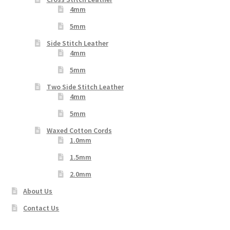
4mm
5mm
Side Stitch Leather
4mm
5mm
Two Side Stitch Leather
4mm
5mm
Waxed Cotton Cords
1.0mm
1.5mm
2.0mm
About Us
Contact Us