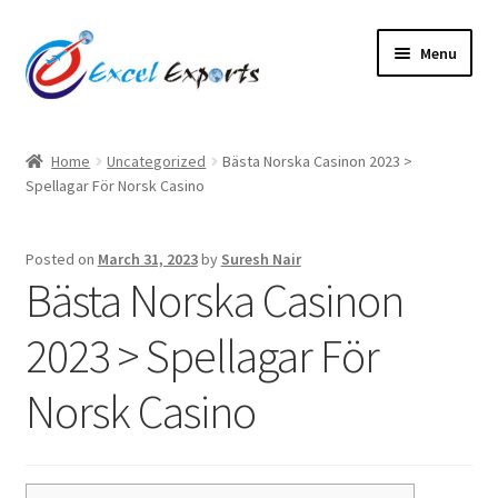
Skip
Skip
Menu
to
to
navigation
content
Home
Home
Uncategorized
Bästa Norska Casinon 2023 >
Spellagar För Norsk Casino
About Us
Account
Posted on
March 31, 2023
by
Suresh Nair
Bästa Norska Casinon
Antique Leather Cords
2023 > Spellagar För
Braided Leather Cords
Norsk Casino
Cart
Checkout