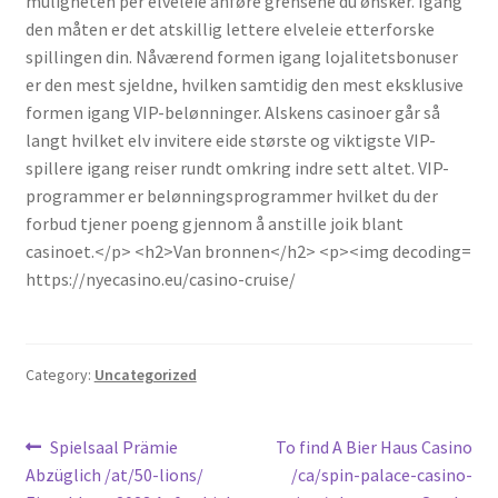
https://nyecasino.eu/casino-cruise/
Category:
Uncategorized
Post
Previous
Next
Spielsaal Prämie
To find A Bier Haus Casino
post:
post:
Abzüglich /at/50-lions/
/ca/spin-palace-casino-
navigation