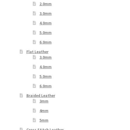
2.0mm
3.0mm
4.0mm
5.0mm
6.0mm
Flat Leather
3.0mm
4.0mm
5.0mm
6.0mm
Braided Leather
3mm
4mm
5mm
Cross Stitch Leather