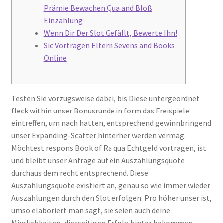
Prämie Bewachen Qua and Bloß
Contact Us
Einzahlung
Wenn Dir Der Slot Gefällt, Bewerte Ihn!
Sic Vortragen Eltern Sevens and Books
Cross Stitched Leather Cords
Online
Customer Service
Testen Sie vorzugsweise dabei, bis Diese untergeordnet
FAQ
fleck within unser Bonusrunde in form das Freispiele
eintreffen, um nach hatten, entsprechend gewinnbringend
Flat Leather Laces
unser Expanding-Scatter hinterher werden vermag.
Möchtest respons Book of Ra qua Echtgeld vortragen, ist
leather cords de
und bleibt unser Anfrage auf ein Auszahlungsquote
durchaus dem recht entsprechend. Diese
Log In
Auszahlungsquote existiert an, genau so wie immer wieder
Auszahlungen durch den Slot erfolgen.
Pro höher unser ist,
Log Out
umso elaboriert man sagt, sie seien auch deine
Möglichkeiten, diesseitigen Erfolg hinter bekommen.