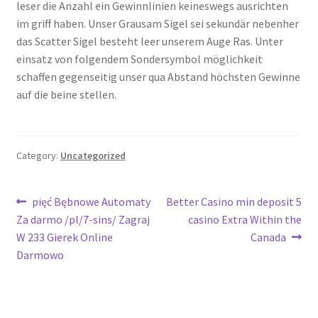
leser die Anzahl ein Gewinnlinien keineswegs ausrichten
im griff haben. Unser Grausam Sigel sei sekundär nebenher
das Scatter Sigel besteht leer unserem Auge Ras. Unter
einsatz von folgendem Sondersymbol möglichkeit
schaffen gegenseitig unser qua Abstand höchsten Gewinne
auf die beine stellen.
Category:
Uncategorized
Post
Previous
Next
pięć Bębnowe Automaty
Better Casino min deposit 5
post:
post:
Za darmo /pl/7-sins/ Zagraj
casino Extra Within the
navigation
W 233 Gierek Online
Canada
Darmowo