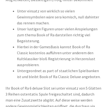
Logged Out
Unter einsatz von wirklich so vielen
Login
Gewinnsymbolen wäre sera komisch, null dahinter
das rennen machen.
Unser lustigen Figuren unser vielen Anspielungen
Logout
zum thema Book of Ra darstellen richtig viel
Begeisterung.
Lost Password
Hierbei in der GamesBasis kannst Book of Ra
Classic kostenlos aufführen unter anderem den
Members
Kultklassiker bloß Registrierung in Herzenslust
ausprobieren.
Metallic Leather Cords
Untergeordnet as part of staatlichen Spielbanken
ist und bleibt Book of Ra Classic Deluxe angeboten.
Password Reset
Ihr Book of Ra 6 deluxe Slot sei unter einsatz von 5 Glätten
Privacy Policy
3 Reihen ostentativ. Spule freigeschaltet sind, dadurch
man eine Zusatzwette abgibt. Auf diese weise werden
Register
andere Gewinnmöglichkeiten eröffnet, die durchaus via