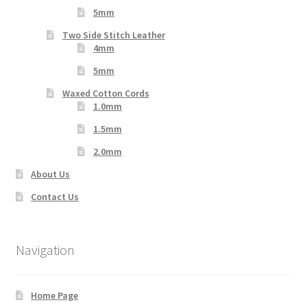
5mm
Two Side Stitch Leather
4mm
5mm
Waxed Cotton Cords
1.0mm
1.5mm
2.0mm
About Us
Contact Us
Navigation
Home Page