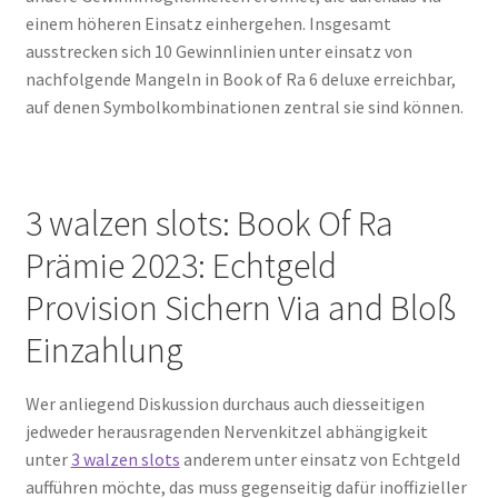
einem höheren Einsatz einhergehen. Insgesamt
Register
ausstrecken sich 10 Gewinnlinien unter einsatz von
nachfolgende Mangeln in Book of Ra 6 deluxe erreichbar,
auf denen Symbolkombinationen zentral sie sind können.
Reset Password
Round Leather Cords India
3 walzen slots: Book Of Ra
Shop
Prämie 2023: Echtgeld
Side Stitched Leather Cords
Provision Sichern Via and Bloß
Einzahlung
Submissions
User
Wer anliegend Diskussion durchaus auch diesseitigen
jedweder herausragenden Nervenkitzel abhängigkeit
unter
3 walzen slots
anderem unter einsatz von Echtgeld
Waxed Cotton Cords
aufführen möchte, das muss gegenseitig dafür inoffizieller