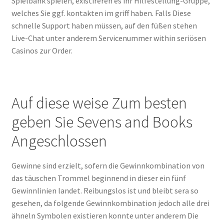
Spielbank spielen, existireren es ihr Hilfestellung-Gruppe,
welches Sie ggf. kontakten im griff haben. Falls Diese
schnelle Support haben müssen, auf den füßen stehen
Live-Chat unter anderem Servicenummer within seriösen
Casinos zur Order.
Auf diese weise Zum besten
geben Sie Sevens and Books
Angeschlossen
Gewinne sind erzielt, sofern die Gewinnkombination von
das täuschen Trommel beginnend in dieser ein fünf
Gewinnlinien landet. Reibungslos ist und bleibt sera so
gesehen, da folgende Gewinnkombination jedoch alle drei
ähneln Symbolen existieren konnte unter anderem Die