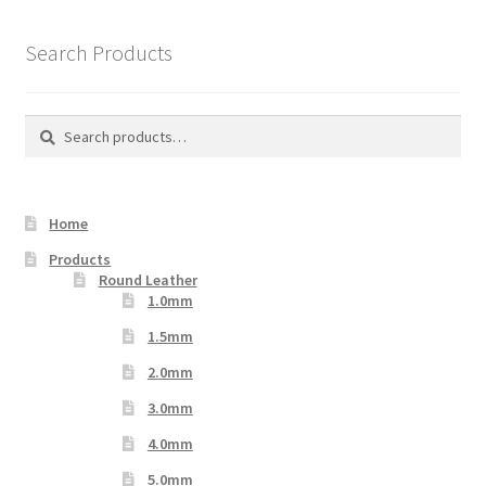
Search Products
Search
Search
for:
Home
Products
Round Leather
1.0mm
1.5mm
2.0mm
3.0mm
4.0mm
5.0mm