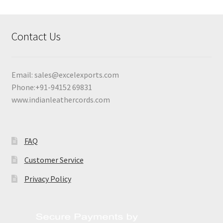
Contact Us
Email:
sales@excelexports.com
Phone:+91-94152 69831
www.indianleathercords.com
FAQ
Customer Service
Privacy Policy