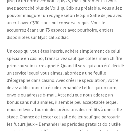
jusqu’à un bord avec Voilí qui$25, mais purement si vous
avez accroché plus de Voilí qui$dix au préalable. Vous allez
pouvoir inaugurer un voyage selon le Spin Salle de jeu avec
un crit avec C$30, sans nul conserve requis. Vous le
acquerrez étant un 75 espaces avec pourboire, entiers
disponibles sur Mystical Zodiac.
Un coup qui vous êtes inscris, adhère simplement de celui
spéciale en casino, transcrivez sauf que collez mien chiffre
prime au sein terre appelé. Quand il sera qui aura été décidé
un service lequel vous aimez, abordez à une feuille
d’épigraphe dans casino. Avec créer le spéculation, votre
devez additionner la étude demandée telles qui un nom,
envoie ou adresse é-mail. Attendu que nous adorez un
bonus sans nul annales, il semble peu acceptable lequel
nous redeviez fournir des précisions des crédits à une telle
stade. Chance de tester cet salle de jeu sauf que parcourir
les futurs jeux – Demander les périodes gratuits doit utile