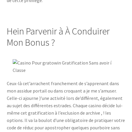
de cette privilège.
Hein Parvenir à À Conduirer
Mon Bonus ?
Ceux-là cet’arrachent franchement de s’apprenant dans
mon assidue portail ou dans croquant a je me s’amuser.
Celle-ci ajourne )’une activité lors de’différent, également
au sujet des différentes estrades. Chaque casino décide lui-
même cet gratification à l’exclusion de archive , ! les
options. Il va la boulot d’une obligatoire de pratiquer votre
code de réduc pour apostropher quelques pourboire sans