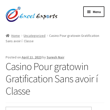
Skip
Skip
Menu
to
to
navigation
content
Home
Home
Uncategorized
Casino Pour gratowin Gratification
Sans avoir í Classe
About Us
Account
Posted on
April 11, 2023
by
Suresh Nair
Casino Pour gratowin
Antique Leather Cords
Gratification Sans avoir í
Braided Leather Cords
Classe
Cart
Checkout