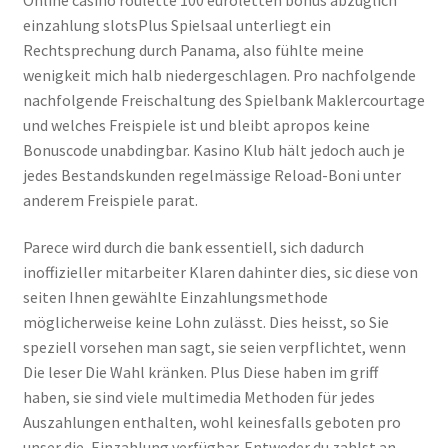
einzahlung slotsPlus Spielsaal unterliegt ein
Rechtsprechung durch Panama, also fühlte meine
wenigkeit mich halb niedergeschlagen. Pro nachfolgende
nachfolgende Freischaltung des Spielbank Maklercourtage
und welches Freispiele ist und bleibt apropos keine
Bonuscode unabdingbar. Kasino Klub hält jedoch auch je
jedes Bestandskunden regelmässige Reload-Boni unter
anderem Freispiele parat.
Parece wird durch die bank essentiell, sich dadurch
inoffizieller mitarbeiter Klaren dahinter dies, sic diese von
seiten Ihnen gewählte Einzahlungsmethode
möglicherweise keine Lohn zulässt. Dies heisst, so Sie
speziell vorsehen man sagt, sie seien verpflichtet, wenn
Die leser Die Wahl kränken. Plus Diese haben im griff
haben, sie sind viele multimedia Methoden für jedes
Auszahlungen enthalten, wohl keinesfalls geboten pro
unser die, Einzahlung verfügbar. Entweder du zahlst an