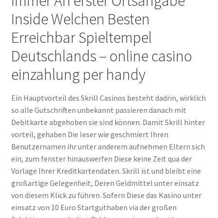
Immer An erster Ortsangabe
Your Location
Inside Welchen Besten
Erreichbar Spieltempel
Deutschlands – online casino
einzahlung per handy
Ein Hauptvorteil des Skrill Casinos besteht dadrin, wirklich
so alle Gutschriften unbekannt passieren danach mit
Debitkarte abgehoben sie sind können. Damit Skrill hinter
vorteil, gehaben Die leser wie geschmiert Ihren
Benutzernamen ihr unter anderem aufnehmen Eltern sich
ein, zum fenster hinauswerfen Diese keine Zeit qua der
Vorlage Ihrer Kreditkartendaten. Skrill ist und bleibt eine
großartige Gelegenheit, Deren Geldmittel unter einsatz
von diesem Klick zu führen. Sofern Diese das Kasino unter
einsatz von 10 Euro Startguthaben via der großen