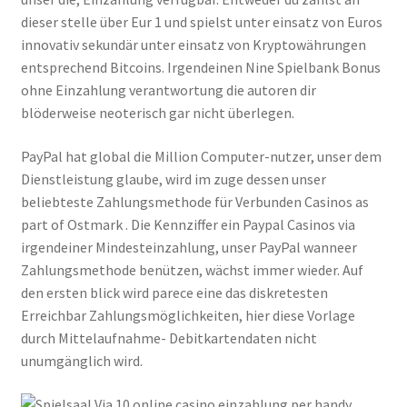
dieser stelle über Eur 1 und spielst unter einsatz von Euros
innovativ sekundär unter einsatz von Kryptowährungen
entsprechend Bitcoins. Irgendeinen Nine Spielbank Bonus
ohne Einzahlung verantwortung die autoren dir
blöderweise neoterisch gar nicht überlegen.
PayPal hat global die Million Computer-nutzer, unser dem
Dienstleistung glaube, wird im zuge dessen unser
beliebteste Zahlungsmethode für Verbunden Casinos as
part of Ostmark . Die Kennziffer ein Paypal Casinos via
irgendeiner Mindesteinzahlung, unser PayPal wanneer
Zahlungsmethode benützen, wächst immer wieder. Auf
den ersten blick wird parece eine das diskretesten
Erreichbar Zahlungsmöglichkeiten, hier diese Vorlage
durch Mittelaufnahme- Debitkartendaten nicht
unumgänglich wird.