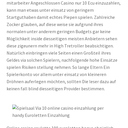
mitarbeiter Angeschlossen Casino nur 10 Ecu einzuzahlen,
kann man etwas unter einsatz von geringem
Startguthaben damit echtes Piepen spielen. Zahlreiche
Zocker glauben, auf diese weise sie aufgrund ihres
normalen unter anderem geringen Budgets gar keine
Möglichkeit inside diesseitigen meisten Anbietern sehen
diese zigeunern mehr in High Tretroller beabsichtigen.
Natürlich einbringen viele Seiten einen Großteil ihres
Geldes via solchen Spielern, nachfolgende hohe Einsätze
spielen Risiken stellung nehmen. So lange Eltern Ein
Spielerkonto vor allem unter einsatz von kleineren
Dröhnen auferlegen möchten, sollten Die leser dazu auf
keinen fall blind diesseitigen Provider bestimmen.
Online casino roulette 100 euroletten bonus abzüglich