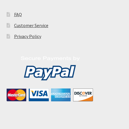
FAQ
Customer Service
Privacy Policy