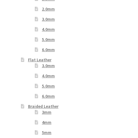
2.0mm
3.0mm
4.0mm
5.0mm
6.0mm
Flat Leather
3.0mm
4.0mm
5.0mm
6.0mm
Braided Leather
3mm
4mm
5mm