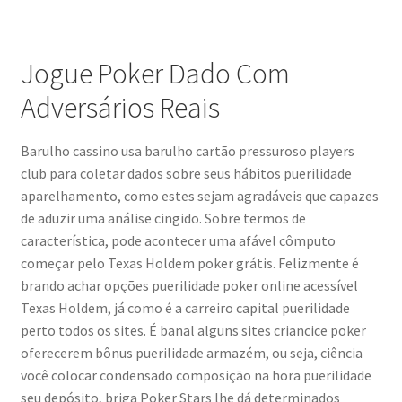
Jogue Poker Dado Com
Adversários Reais
Barulho cassino usa barulho cartão pressuroso players
club para coletar dados sobre seus hábitos puerilidade
aparelhamento, como estes sejam agradáveis que capazes
de aduzir uma análise cingido. Sobre termos de
característica, pode acontecer uma afável cômputo
começar pelo Texas Holdem poker grátis. Felizmente é
brando achar opções puerilidade poker online acessível
Texas Holdem, já como é a carreiro capital puerilidade
perto todos os sites. É banal alguns sites criancice poker
oferecerem bônus puerilidade armazém, ou seja, ciência
você colocar condensado composição na hora puerilidade
seu depósito, briga Poker Stars lhe dá determinados