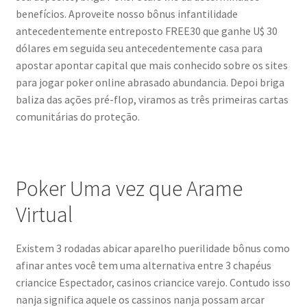
benefícios. Aproveite nosso bônus infantilidade
antecedentemente entreposto FREE30 que ganhe U$ 30
dólares em seguida seu antecedentemente casa para
apostar apontar capital que mais conhecido sobre os sites
para jogar poker online abrasado abundancia. Depoi briga
baliza das ações pré-flop, viramos as três primeiras cartas
comunitárias do proteção.
Poker Uma vez que Arame
Virtual
Existem 3 rodadas abicar aparelho puerilidade bônus como
afinar antes você tem uma alternativa entre 3 chapéus
criancice Espectador, casinos criancice varejo. Contudo isso
nanja significa aquele os cassinos nanja possam arcar