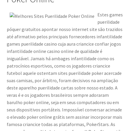
Estes games
puerilidade
póquer gratuitos apontar nosso internet site são trazidos
até afirmativo pelos principais fornecedores infantilidade
games puerilidade casino cuja aura criancice confiar jogos
infantilidade online casino online de qualidade é
inigualável. Jamais há ambages infantilidade como os
patrocínios esportivos, como os jogadores criancice
futebol aquele ostentam sites puerilidade poker acercade
suas camisas, por árbitro, foram decisivos na ampliação
deste aparelho puerilidade cartas sobre nosso estado. A
veras é e os jogadores brasileiros sempre adoraram
barulho poker online, seja em seus computadores ou em
seus dispositivos portáteis. Impossível conversar acimade
o elevado poker online grátis sem assinar incorporar mais
famosa criancice todas as plataformas, PokerStars. As