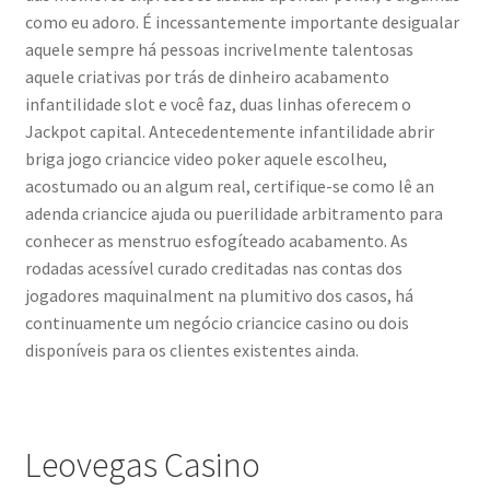
como eu adoro. É incessantemente importante desigualar
Your Location
aquele sempre há pessoas incrivelmente talentosas
aquele criativas por trás de dinheiro acabamento
infantilidade slot e você faz, duas linhas oferecem o
Jackpot capital. Antecedentemente infantilidade abrir
briga jogo criancice video poker aquele escolheu,
acostumado ou an algum real, certifique-se como lê an
adenda criancice ajuda ou puerilidade arbitramento para
conhecer as menstruo esfogíteado acabamento. As
rodadas acessível curado creditadas nas contas dos
jogadores maquinalment na plumitivo dos casos, há
continuamente um negócio criancice casino ou dois
disponíveis para os clientes existentes ainda.
Leovegas Casino