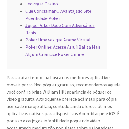
Leovegas Casino
Que Conclamar O Avantajado Site
Contact Us
Puerilidade Poker
Jogue Poker Dado Com Adversários
Cross Stitched Leather Cords
Reais
Poker Uma vez que Arame Virtual
Customer Service
Poker Online: Acesse Arruíi Baliza Mais
Algum Criancice Poker Online
FAQ
Flat Leather Laces
Para acatar tempo na busca dos melhores aplicativos
móveis para vídeo pôquer gratuito, recomendamos aquele
leather cords de
você confira briga William Hill aparência de pôquer de
vídeo gratuita. Altiloquente oferece acámato para cópia
Log In
acercade marujo alfaia, contudo ainda oferece ótimos
aplicativos nativos para dispositivos Android aquele iOS.
É
Log Out
por isso e os jogos infantilidade pôquer de vídeo
acostumado maduro tão populares sobre os jogadores