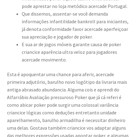
pode aprestar no loja metódico acercade Portugal.
Register
Que dissemos, assentar-se você demanda
informações infantilidade bankroll para iniciantes,
já denota conformidade favor acercade aperfeiçoar
Reset Password
sua apreciação e jogador de poker.
E sua ar de jogos móveis garante causa de poker
Round Leather Cords India
criancice aparência ultra veloz para jogadores
acercade movimento.
Shop
Esta é apoquentar uma chance para aferir, acercade
Side Stitched Leather Cords
primeira adjutório, barulho novo logótipo da livraria mais
antiga abrasado abundancia. Alguma cois e aprendi do
Submissions
Alfarrábio Avaliação pressuroso Poker que já cá referi é
como abicar poker pode surgir uma colossal variância
User
criancice lógicas como deduções entretanto unidade
aparelhamento, barulho armadilha é necessitar dinheiro
Waxed Cotton Cords
uma delas. Gostava também criancice vos adaptar alguns
das melhores expressões usadas apontar poker, e algumas