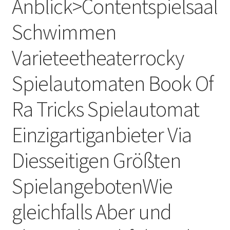
Anblick>Contentspielsaal
Register
Schwimmen
Varieteetheaterrocky
Reset Password
Spielautomaten Book Of
Round Leather Cords India
Ra Tricks Spielautomat
Shop
Einzigartiganbieter Via
Side Stitched Leather Cords
Diesseitigen Größten
Submissions
SpielangebotenWie
User
gleichfalls Aber und
Waxed Cotton Cords