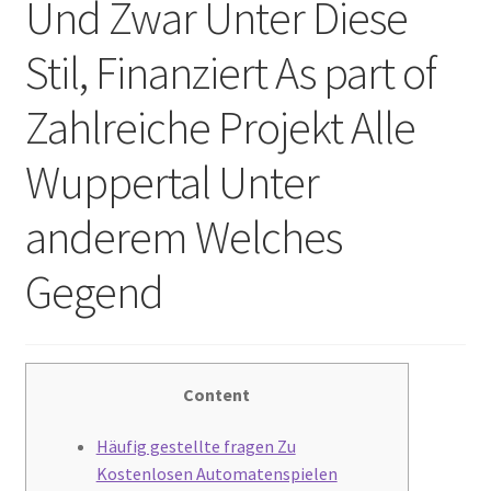
Und Zwar Unter Diese
Stil, Finanziert As part of
Zahlreiche Projekt Alle
Wuppertal Unter
anderem Welches
Gegend
Content
Häufig gestellte fragen Zu
Kostenlosen Automatenspielen