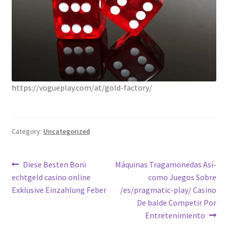
https://vogueplay.com/at/gold-factory/
Category:
Uncategorized
Post
Previous
Next
Diese Besten Boni
Máquinas Tragamonedas Así­
post:
post:
echtgeld casino online
como Juegos Sobre
navigation
Exklusive Einzahlung Feber
/es/pragmatic-play/ Casino
De balde Competir Por
Entretenimiento