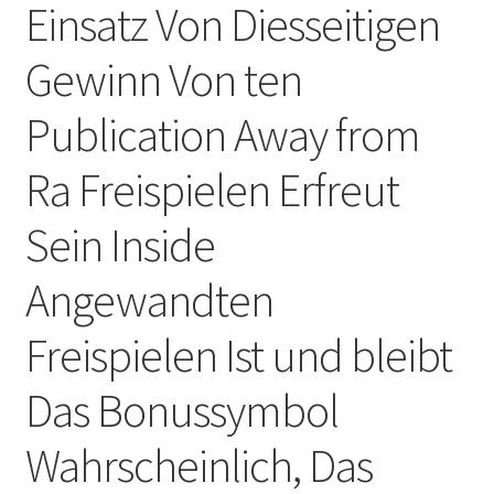
Einsatz Von Diesseitigen
Gewinn Von ten
Publication Away from
Ra Freispielen Erfreut
Sein Inside
Angewandten
Freispielen Ist und bleibt
Das Bonussymbol
Wahrscheinlich, Das