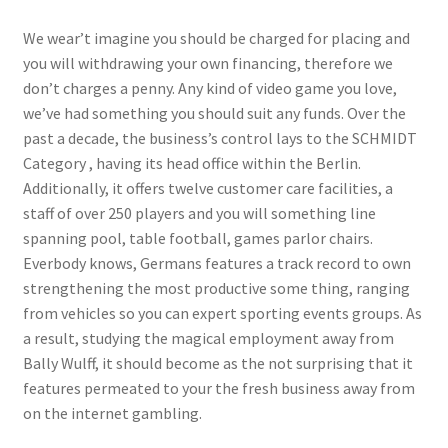
We wear’t imagine you should be charged for placing and
you will withdrawing your own financing, therefore we
don’t charges a penny. Any kind of video game you love,
we’ve had something you should suit any funds. Over the
past a decade, the business’s control lays to the SCHMIDT
Category , having its head office within the Berlin.
Additionally, it offers twelve customer care facilities, a
staff of over 250 players and you will something line
spanning pool, table football, games parlor chairs.
Everbody knows, Germans features a track record to own
strengthening the most productive some thing, ranging
from vehicles so you can expert sporting events groups. As
a result, studying the magical employment away from
Bally Wulff, it should become as the not surprising that it
features permeated to your the fresh business away from
on the internet gambling.