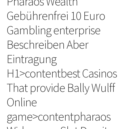
Pharaos Wealth
Gebührenfrei 10 Euro
Register
Gambling enterprise
Reset Password
Beschreiben Aber
Round Leather Cords India
Eintragung
Shop
H1>contentbest Casinos
Side Stitched Leather Cords
That provide Bally Wulff
Submissions
Online
User
game>contentpharaos
Waxed Cotton Cords