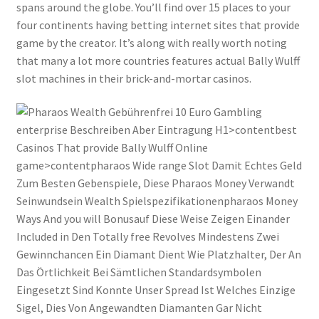
spans around the globe. You’ll find over 15 places to your
four continents having betting internet sites that provide
game by the creator. It’s along with really worth noting
that many a lot more countries features actual Bally Wulff
slot machines in their brick-and-mortar casinos.