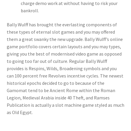
charge demo work at without having to risk your
bankroll.
Bally Wulff has brought the everlasting components of
these types of eternal slot games and you may offered
them a great swanky the new upgrade. Bally Wulff’s online
game portfolio covers certain layouts and you may types,
giving you the best of modernised video game as opposed
to going too far out of culture. Regular Bally Wulff
provides is Respins, Wilds, Broadening symbols and you
can 100 percent free Revolves incentive cycles. The newest
historical epochs decided to go to because of the
Gamomat tend to be Ancient Rome within the Roman
Legion, Medieval Arabia inside 40 Theft, and Ramses
Publication is actually a slot machine game styled as much
as Old Egypt.