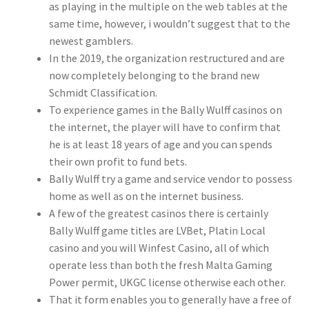
as playing in the multiple on the web tables at the
same time, however, i wouldn’t suggest that to the
newest gamblers.
In the 2019, the organization restructured and are
now completely belonging to the brand new
Schmidt Classification.
To experience games in the Bally Wulff casinos on
the internet, the player will have to confirm that
he is at least 18 years of age and you can spends
their own profit to fund bets.
Bally Wulff try a game and service vendor to possess
home as well as on the internet business.
A few of the greatest casinos there is certainly
Bally Wulff game titles are LVBet, Platin Local
casino and you will Winfest Casino, all of which
operate less than both the fresh Malta Gaming
Power permit, UKGC license otherwise each other.
That it form enables you to generally have a free of