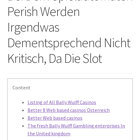
Perish Werden
Irgendwas
Dementsprechend Nicht
Kritisch, Da Die Slot
Content
Listing of All Bally Wulff Casinos
Better 8 Web based casinos Österreich
Better Web based casinos
The fresh Bally Wulff Gambling enterprises In
the United kingdom