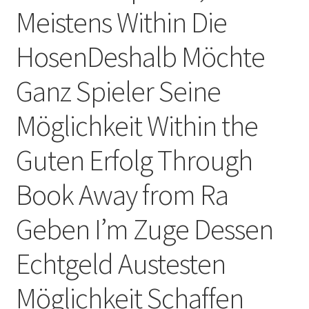
Meistens Within Die
HosenDeshalb Möchte
Ganz Spieler Seine
Möglichkeit Within the
Guten Erfolg Through
Book Away from Ra
Geben I’m Zuge Dessen
Echtgeld Austesten
Möglichkeit Schaffen