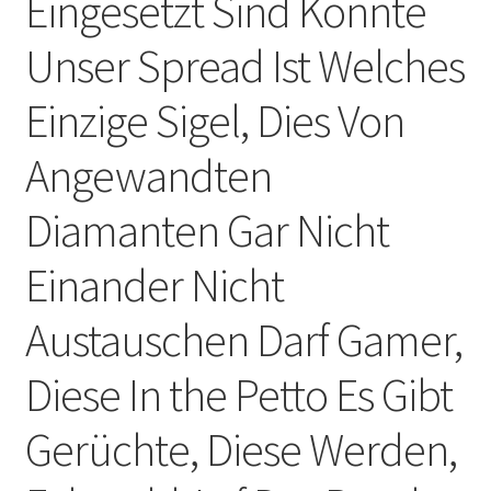
Eingesetzt Sind Konnte
Unser Spread Ist Welches
Einzige Sigel, Dies Von
Angewandten
Diamanten Gar Nicht
Einander Nicht
Austauschen Darf Gamer,
Diese In the Petto Es Gibt
Gerüchte, Diese Werden,