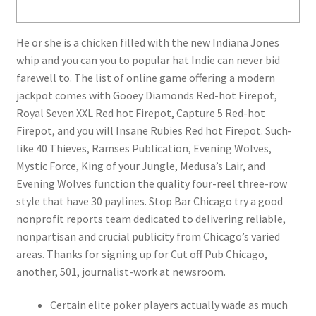
He or she is a chicken filled with the new Indiana Jones
whip and you can you to popular hat Indie can never bid
farewell to. The list of online game offering a modern
jackpot comes with Gooey Diamonds Red-hot Firepot,
Royal Seven XXL Red hot Firepot, Capture 5 Red-hot
Firepot, and you will Insane Rubies Red hot Firepot.
Such-
like 40 Thieves, Ramses Publication, Evening Wolves,
Mystic Force, King of your Jungle, Medusa’s Lair, and
Evening Wolves function the quality four-reel three-row
style that have 30 paylines. Stop Bar Chicago try a good
nonprofit reports team dedicated to delivering reliable,
nonpartisan and crucial publicity from Chicago’s varied
areas. Thanks for signing up for Cut off Pub Chicago,
another, 501, journalist-work at newsroom.
Certain elite poker players actually wade as much