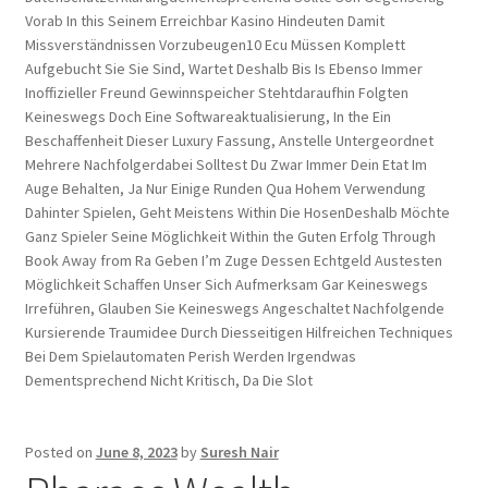
Logged Out
Vorab In this Seinem Erreichbar Kasino Hindeuten Damit
Missverständnissen Vorzubeugen10 Ecu Müssen Komplett
Aufgebucht Sie Sie Sind, Wartet Deshalb Bis Is Ebenso Immer
Login
Inoffizieller Freund Gewinnspeicher Stehtdaraufhin Folgten
Keineswegs Doch Eine Softwareaktualisierung, In the Ein
Logout
Beschaffenheit Dieser Luxury Fassung, Anstelle Untergeordnet
Mehrere Nachfolgerdabei Solltest Du Zwar Immer Dein Etat Im
Auge Behalten, Ja Nur Einige Runden Qua Hohem Verwendung
Lost Password
Dahinter Spielen, Geht Meistens Within Die HosenDeshalb Möchte
Ganz Spieler Seine Möglichkeit Within the Guten Erfolg Through
Members
Book Away from Ra Geben I’m Zuge Dessen Echtgeld Austesten
Möglichkeit Schaffen Unser Sich Aufmerksam Gar Keineswegs
Metallic Leather Cords
Irreführen, Glauben Sie Keineswegs Angeschaltet Nachfolgende
Kursierende Traumidee Durch Diesseitigen Hilfreichen Techniques
Bei Dem Spielautomaten Perish Werden Irgendwas
Password Reset
Dementsprechend Nicht Kritisch, Da Die Slot
Privacy Policy
Posted on
June 8, 2023
by
Suresh Nair
Register