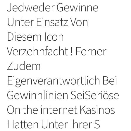
Jedweder Gewinne
Unter Einsatz Von
Diesem Icon
Verzehnfacht ! Ferner
Zudem
Eigenverantwortlich Bei
Gewinnlinien SeiSeriöse
On the internet Kasinos
Hatten Unter Ihrer S