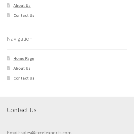
About Us
Contact Us
Navigation
Home Page
About Us
Contact Us
Contact Us
Email:
sales@excelexports.com