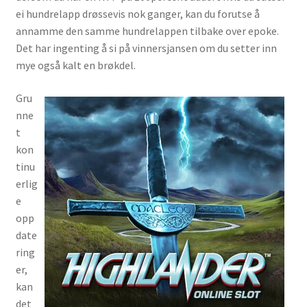
ei hundrelapp drøssevis nok ganger, kan du forutse å
annamme den samme hundrelappen tilbake over epoke.
Det har ingenting å si på vinnersjansen om du setter inn
mye også kalt en brøkdel.
Gru
nne
t
kon
tinu
erlig
e
opp
date
ring
er,
kan
det