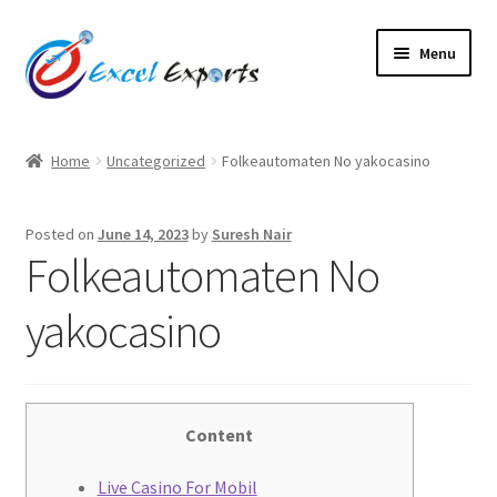
Skip
Skip
Menu
to
to
navigation
content
Home
Home
Uncategorized
Folkeautomaten No yakocasino
About Us
Posted on
June 14, 2023
by
Suresh Nair
Account
Folkeautomaten No
Antique Leather Cords
yakocasino
Braided Leather Cords
Cart
Content
Checkout
Live Casino For Mobil