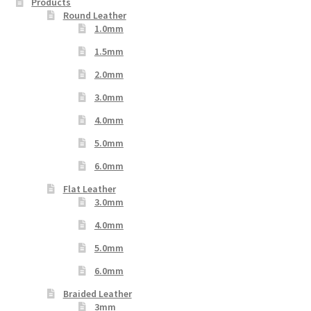
Products
Round Leather
1.0mm
1.5mm
2.0mm
3.0mm
4.0mm
5.0mm
6.0mm
Flat Leather
3.0mm
4.0mm
5.0mm
6.0mm
Braided Leather
3mm