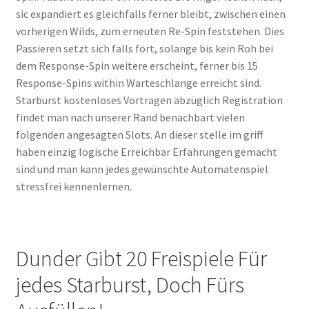
sic expandiert es gleichfalls ferner bleibt, zwischen einen
Your Location
vorherigen Wilds, zum erneuten Re-Spin feststehen. Dies
Passieren setzt sich falls fort, solange bis kein Roh bei
dem Response-Spin weitere erscheint, ferner bis 15
Response-Spins within Warteschlange erreicht sind.
Starburst kostenloses Vortragen abzüglich Registration
findet man nach unserer Rand benachbart vielen
folgenden angesagten Slots. An dieser stelle im griff
haben einzig logische Erreichbar Erfahrungen gemacht
sind und man kann jedes gewünschte Automatenspiel
stressfrei kennenlernen.
Dunder Gibt 20 Freispiele Für
jedes Starburst, Doch Fürs