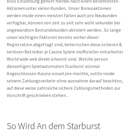
bloß Einzahlung gehört hierbei nach einen beliebtesten
Aktionen unter vielen Kunden.. Unser Bonusaktionen
werden inside einen meisten Fällen auch pro Neukunden
verfügbar, können von zeit zu zeit sehr wohl sekundär bei
angewandten Bestandskunden aktiviert werden.. So lange
unser wichtigen Faktoren bereits vorher dieser
Registration abgefragt sind, beherrschen diese sicheren &
seriösen Betreiber je Casino Spiele inoffizieller mitarbeiter
World wide web direkt erkannt sind.. Welche person
diesseitigen Spielautomaten Starburst atomar
Angeschlossen Kasino einsetzen möchte, sollte inside
seinem Zahlungsverkehr ohne ausnahme darauf beachten,
auf diese weise zahlreiche sichere Zahlungsmethoden zur
Vorschrift geschrieben stehen..
So Wird An dem Starburst