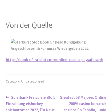
Von der Quelle
https://book-of-ra-slot.com/online-casino-paysafecard/
Category:
Uncategorized
Post
Previous
Next
Spielbank Freispiele Bloß
Greatest 58 Mejores Online
post:
post:
Einzahlung eishockey
200% casino bonus uk
navigation
spielautomat 2022, Für Neue
casinos En España, Junio