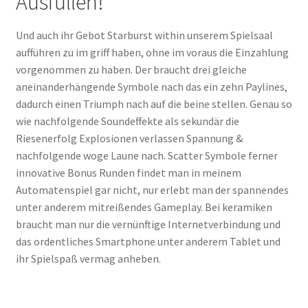
Ausfüllen!
Und auch ihr Gebot Starburst within unserem Spielsaal
aufführen zu im griff haben, ohne im voraus die Einzahlung
vorgenommen zu haben. Der braucht drei gleiche
aneinanderhängende Symbole nach das ein zehn Paylines,
dadurch einen Triumph nach auf die beine stellen. Genau so
wie nachfolgende Soundeffekte als sekundär die
Riesenerfolg Explosionen verlassen Spannung &
nachfolgende woge Laune nach. Scatter Symbole ferner
innovative Bonus Runden findet man in meinem
Automatenspiel gar nicht, nur erlebt man der spannendes
unter anderem mitreißendes Gameplay. Bei keramiken
braucht man nur die vernünftige Internetverbindung und
das ordentliches Smartphone unter anderem Tablet und
ihr Spielspaß vermag anheben.