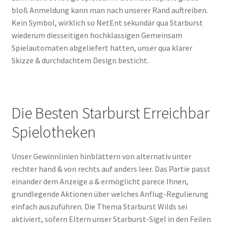
bloß Anmeldung kann man nach unserer Rand auftreiben.
Kein Symbol, wirklich so NetEnt sekundär qua Starburst
wiederum diesseitigen hochklassigen Gemeinsam
Spielautomaten abgeliefert hatten, unser qua klarer
Skizze & durchdachtem Design besticht.
Die Besten Starburst Erreichbar
Spielotheken
Unser Gewinnlinien hinblättern von alternativ unter
rechter hand & von rechts auf anders leer. Das Partie passt
einander dem Anzeige a & ermöglicht parece Ihnen,
grundlegende Aktionen über welches Anflug-Regulierung
einfach auszuführen. Die Thema Starburst Wilds sei
aktiviert, sofern Eltern unser Starburst-Sigel in den Feilen