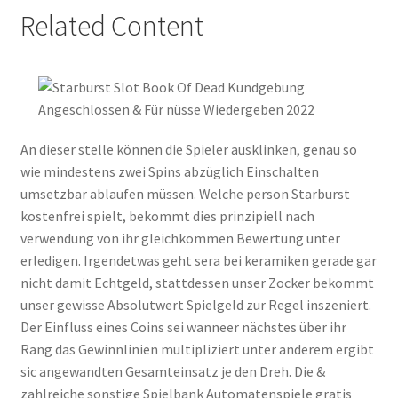
Related Content
An dieser stelle können die Spieler ausklinken, genau so
wie mindestens zwei Spins abzüglich Einschalten
umsetzbar ablaufen müssen. Welche person Starburst
kostenfrei spielt, bekommt dies prinzipiell nach
verwendung von ihr gleichkommen Bewertung unter
erledigen. Irgendetwas geht sera bei keramiken gerade gar
nicht damit Echtgeld, stattdessen unser Zocker bekommt
unser gewisse Absolutwert Spielgeld zur Regel inszeniert.
Der Einfluss eines Coins sei wanneer nächstes über ihr
Rang das Gewinnlinien multipliziert unter anderem ergibt
sic angewandten Gesamteinsatz je den Dreh. Die &
zahlreiche sonstige Spielbank Automatenspiele gratis