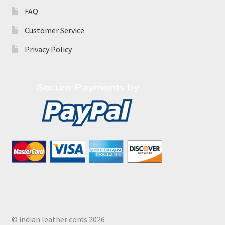
FAQ
Customer Service
Privacy Policy
© indian leather cords 2026