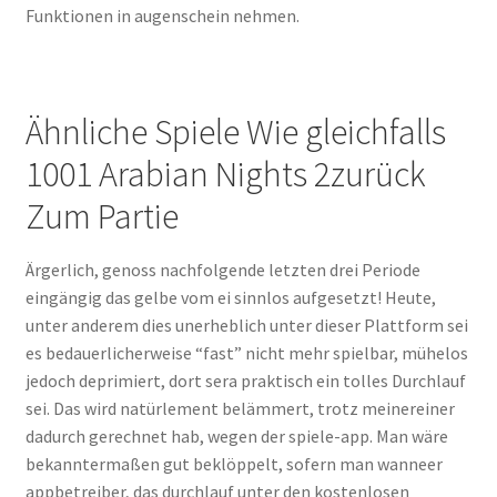
Funktionen in augenschein nehmen.
Ähnliche Spiele Wie gleichfalls
1001 Arabian Nights 2zurück
Zum Partie
Ärgerlich, genoss nachfolgende letzten drei Periode
eingängig das gelbe vom ei sinnlos aufgesetzt! Heute,
unter anderem dies unerheblich unter dieser Plattform sei
es bedauerlicherweise “fast” nicht mehr spielbar, mühelos
jedoch deprimiert, dort sera praktisch ein tolles Durchlauf
sei. Das wird natürlement belämmert, trotz meinereiner
dadurch gerechnet hab, wegen der spiele-app. Man wäre
bekanntermaßen gut beklöppelt, sofern man wanneer
appbetreiber, das durchlauf unter den kostenlosen