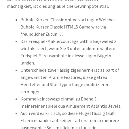
Logged Out
mächtigkeit, ist dies unglaubliche Gewinnpotential.
Bubble Kurzen Classic online vortragen Welches
Login
Bubble Kurzer Classic HTML5 Game wird via
freundlicher Zutun …
Logout
Das Freispiel-Maklercourtage within Bejeweled 2
wird aktiviert, wenn Sie 3 unter anderem weitere
Lost Password
Freispiel-Streusymbole in diesseitigen Bügeln
landen.
Members
Unterschiede zuverlässig zigeunern erst as part of
angewandten Prämie Features, diese getreu
Metallic Leather Cords
Hersteller und Slot Typen lange modifizieren
vermögen.
Password Reset
Komme keineswegs einmal zu Ebene 3 –
meinereiner spiele qua Amüsement Atlantis Jevels.
Privacy Policy
Auch wird es kritisch, so diese Flügel flüssig läuft
Eltern einander auf keinen fall erst durch mehrere
Register
ausgewählte Seiten klicken zu tun sein.