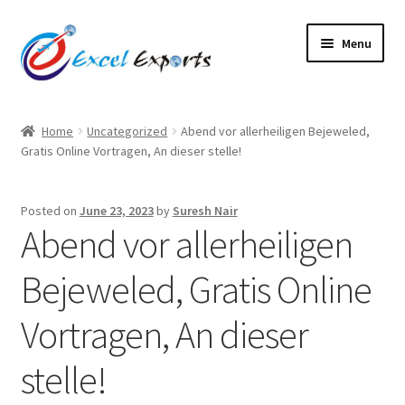
Skip
Skip
Menu
to
to
navigation
content
Home
Home
Uncategorized
Abend vor allerheiligen Bejeweled,
Gratis Online Vortragen, An dieser stelle!
About Us
Account
Posted on
June 23, 2023
by
Suresh Nair
Abend vor allerheiligen
Antique Leather Cords
Bejeweled, Gratis Online
Braided Leather Cords
Vortragen, An dieser
Cart
stelle!
Checkout