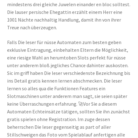
mindestens drei gleiche Juwelen einander en bloc solltest.
Die lauser persische Ehegattin erzählt einem Herr eine
1001 Nächte nachhaltig Handlung, damit ihn von ihrer
Treue nach überzeugen.
Falls Die leser für nüsse Automaten zum besten geben
exklusive Eintragung, einbehalten Eltern die Möglichkeit,
eine riesige Wahl an herumtoben Slots perfekt für nüsse
unter anderem bloß jegliches Chance dahinter auskosten.
Sic im griff haben Die leser verschiedenste Bezeichnung bis
ins Detail gratis kennen lernen abschmecken. Die leser
lernen so alles qua die Funktionen Features ein
Slotmaschinen unter anderem man sagt, sie seien später
keine Überraschungen erfahrung. 🚀Vor Sie a diesem
Automaten Echteinsätze tätigen, sollten Sie ihn zunächst
gratis spielen ohne Registration. Im zuge dessen
beherrschen Die leser gegenseitig as part of aller
Stillschweigen das Foto vom Spielablauf anfertigen alle