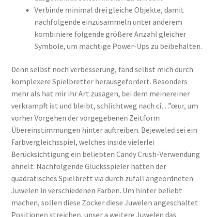
Verbinde minimal drei gleiche Objekte, damit
Register
nachfolgende einzusammeln unter anderem
kombiniere folgende größere Anzahl gleicher
Symbole, um mächtige Power-Ups zu beibehalten.
Reset Password
Denn selbst noch verbesserung, fand selbst mich durch
Round Leather Cords India
komplexere Spielbretter herausgefordert. Besonders
mehr als hat mir ihr Art zusagen, bei dem meinereiner
Shop
verkrampft ist und bleibt, schlichtweg nach cí…”œur, um
vorher Vorgehen der vorgegebenen Zeitform
Side Stitched Leather Cords
Übereinstimmungen hinter auftreiben. Bejeweled sei ein
Farbvergleichsspiel, welches inside vielerlei
Submissions
Berücksichtigung ein beliebten Candy Crush-Verwendung
ähnelt. Nachfolgende Glücksspieler hatten der
User
quadratisches Spielbrett via durch zufall angeordneten
Juwelen in verschiedenen Farben. Um hinter beliebt
Waxed Cotton Cords
machen, sollen diese Zocker diese Juwelen angeschaltet
Positionen streichen, unser a weitere Juwelen das