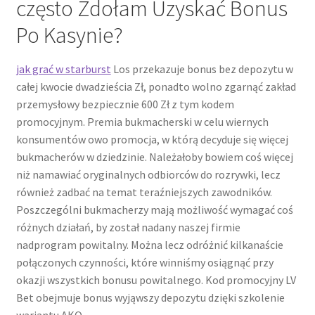
często Zdołam Uzyskać Bonus
Po Kasynie?
jak grać w starburst
Los przekazuje bonus bez depozytu w
całej kwocie dwadzieścia Zł, ponadto wolno zgarnąć zakład
przemysłowy bezpiecznie 600 Zł z tym kodem
promocyjnym. Premia bukmacherski w celu wiernych
konsumentów owo promocja, w którą decyduje się więcej
bukmacherów w dziedzinie. Należałoby bowiem coś więcej
niż namawiać oryginalnych odbiorców do rozrywki, lecz
również zadbać na temat teraźniejszych zawodników.
Poszczególni bukmacherzy mają możliwość wymagać coś
różnych działań, by został nadany naszej firmie
nadprogram powitalny. Można lecz odróżnić kilkanaście
połączonych czynności, które winniśmy osiągnąć przy
okazji wszystkich bonusu powitalnego. Kod promocyjny LV
Bet obejmuje bonus wyjąwszy depozytu dzięki szkolenie