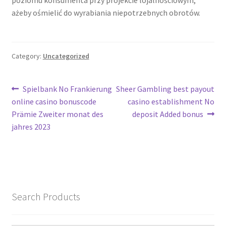
ażeby ośmielić do wyrabiania niepotrzebnych obrotów.
Category:
Uncategorized
Post
Previous
Next
Spielbank No Frankierung
Sheer Gambling best payout
post:
post:
online casino bonuscode
casino establishment No
navigation
Prämie Zweiter monat des
deposit Added bonus
jahres 2023
Search Products