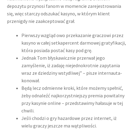
depozytu przynosi fanom w momencie zarejestrowania
się, więc starczy odszukać kasyno, w którym klient
Register
przenigdy nie zaakceptować grał.
Reset Password
Pierwszy wzgląd owo przekazanie graczowi przez
kasyno w całej setkapercent darmowej gratyfikacji,
Round Leather Cords India
która posiada postać kasy pod grę.
Jednak Tom błyskawicznie przerwał jego
Shop
zamyślenie, iż zadaję niejednokrotnie zapytania
wraz ze dziedziny wstydliwej” – pisze internauta-
Side Stitched Leather Cords
konował.
Będą lecz odmienne kroki, które możemy spełnić,
Submissions
żeby odnaleźć najkorzystniejszy premia powitalny
przy kasynie online – przedstawimy hałasuje w tej
User
chwili.
Jeśli chodzi o gry hazardowe przez internet, iż
Waxed Cotton Cords
wielu graczy jeszcze ma wątpliwości.