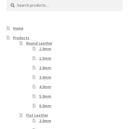
Search
Search
for:
Home
Products
Round Leather
1.0mm
1.5mm
2.0mm
3.0mm
4.0mm
5.0mm
6.0mm
Flat Leather
3.0mm