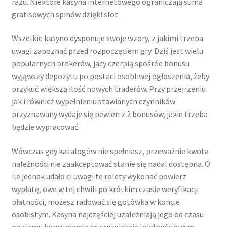
razu. Niektóre kasyna internetowego ograniczają suma
gratisowych spinów dzięki slot.
Wszelkie kasyno dysponuje swoje wzory, z jakimi trzeba
uwagi zapoznać przed rozpoczęciem gry. Dziś jest wielu
popularnych brokerów, jacy czerpią spośród bonusu
wyjąwszy depozytu po postaci osobliwej ogłoszenia, żeby
przykuć większą ilość nowych traderów. Przy przejrzeniu
jak i również wypełnieniu stawianych czynników
przyznawany wydaje się pewien z 2 bonusów, jakie trzeba
będzie wypracować.
Wówczas gdy katalogów nie spełniasz, przeważnie kwota
należności nie zaakceptować stanie się nadal dostępna. O
ile jednak udało ci uwagi te rolety wykonać powierz
wypłatę, owe w tej chwili po krótkim czasie weryfikacji
płatności, możesz radować się gotówką w koncie
osobistym. Kasyna najczęściej uzależniają jego od czasu
poziomu konsumenta przy projekcie lojalnościowym,