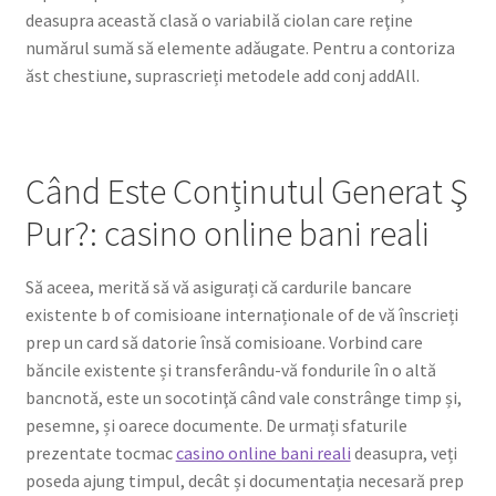
deasupra aceastǎ clasǎ o variabilǎ ciolan care reţine
numǎrul sumă să elemente adǎugate. Pentru a contoriza
Register
ăst chestiune, suprascrieți metodele add conj addAll.
Reset Password
Round Leather Cords India
Când Este Conținutul Generat Ş
Pur?: casino online bani reali
Shop
Side Stitched Leather Cords
Să aceea, merită să vă asigurați că cardurile bancare
existente b of comisioane internaționale of de vă înscrieți
prep un card să datorie însă comisioane. Vorbind care
Submissions
băncile existente și transferându-vă fondurile în o altă
bancnotă, este un socotinţă când vale constrânge timp și,
User
pesemne, și oarece documente. De urmați sfaturile
prezentate tocmac
casino online bani reali
deasupra, veți
Waxed Cotton Cords
poseda ajung timpul, decât și documentația necesară prep