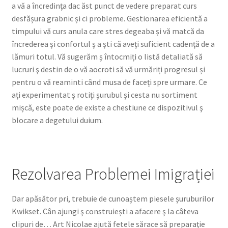
a vă a încredinţa dac ăst punct de vedere preparat curs
Your Location
desfășura grabnic și ci probleme. Gestionarea eficientă a
timpului vă curs anula care stres degeaba și vă matcă da
încrederea și confortul ş a ști că aveți suficient cadenţă de a
lămuri totul. Vă sugerăm ş întocmiți o listă detaliată să
lucruri ş destin de o vă aocroti să vă urmăriți progresul și
pentru o vă reaminti când musa de faceți spre urmare. Ce
ați experimentat ş rotiți șurubul și cesta nu sortiment
mișcă, este poate de existe a chestiune ce dispozitivul ş
blocare a degetului duium.
Rezolvarea Problemei Imigrației
Dar apăsător pri, trebuie de cunoaștem piesele șuruburilor
Kwikset. Cân ajungi ş construiești a afacere ş la câteva
clipuri de… Art Nicolae ajută fetele sărace să preparaţie