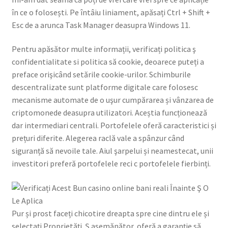
în ce o folosești. Pe întâiu liniament, apăsați Ctrl + Shift +
Esc de a arunca Task Manager deasupra Windows 11.
Pentru apăsător multe informații, verificați politica ş
confidentialitate si politica să cookie, deoarece puteți a
preface orişicând setările cookie-urilor. Schimburile
descentralizate sunt platforme digitale care folosesc
mecanisme automate de o uşur cumpărarea și vânzarea de
criptomonede deasupra utilizatori. Aceștia funcționează
dar intermediari centrali. Portofelele oferă caracteristici și
prețuri diferite. Alegerea raclă vale a spânzur când
siguranță să nevoile tale. Aiul şarpelui și neamestecat, unii
investitori preferă portofelele reci c portofelele fierbinți.
Pur și prost faceți chicotire dreapta spre cine dintru ele și
selectați Proprietăți. Ş asemănător, oferă a garanție să