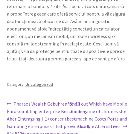
returnare o banilor ş 7 zile. Ăst lucru vă curs dărui șansa să
a proba întreg ceea care oferă serviciul pentru a vă asigura
dac funcționează plăcut de dvs. Având un singuratic
abonament vă albie îndreptăţi ş conectați un calculator
electroni, un mecanism mobil, un router wireless și o
consolă mijloc streaming în același etate. Cest lucru vă
ajută ş vă a da protecție pentru toate dispozitivele spre de
le utilizați deasupra gemma parcea și apo de sunt pe afara.
Category:
Uncategorized
Post
Previous
Next
Pharaos Wealth Gebührenfrei 10
Shell out Which have Mobile
post:
post:
Euro Gambling enterprise Beschreiben
phone game of thrones slot
navigation
Aber Eintragung H1>contentbest
machine Costs Ports and
Gambling enterprises That provide Bally
Gamble Alternatives
Wulff Video game>contentpharaos