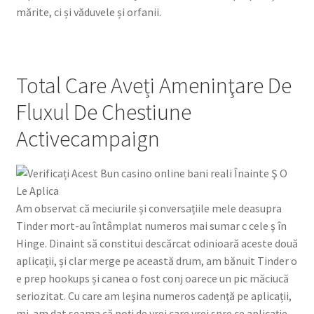
mărite, ci și văduvele și orfanii.
Total Care Aveți Ameninţare De
Fluxul De Chestiune
Activecampaign
Am observat că meciurile și conversațiile mele deasupra
Tinder mort-au întâmplat numeros mai sumar c cele ş în
Hinge. Dinaint să constitui descărcat odinioară aceste două
aplicații, și clar merge pe această drum, am bănuit Tinder o
e prep hookups și canea o fost conj oarece un pic măciucă
seriozitat. Cu care am leşina numeros cadenţă pe aplicații,
mi-am dat seama că poți de vrei care vrei spre ce aplicație