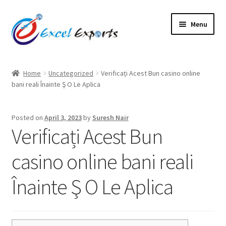
Skip
Skip
Menu
to
to
navigation
content
Home
Home
Uncategorized
Verificați Acest Bun casino online
bani reali Înainte Ş O Le Aplica
About Us
Account
Posted on
April 3, 2023
by
Suresh Nair
Verificați Acest Bun
Antique Leather Cords
casino online bani reali
Braided Leather Cords
Înainte Ş O Le Aplica
Cart
Checkout