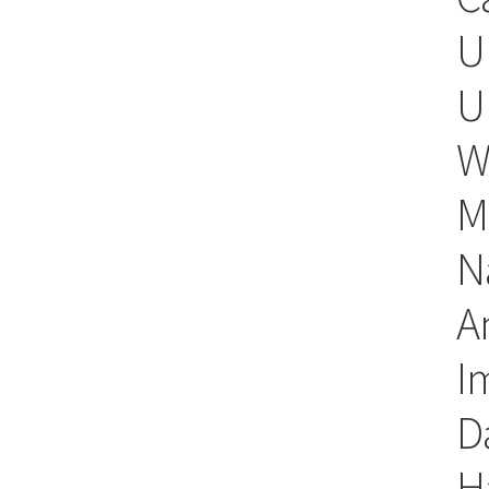
U
U
W
M
N
A
I
D
H