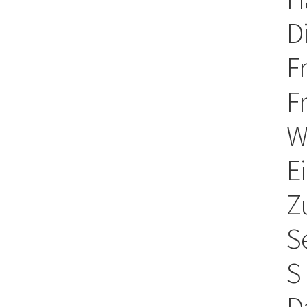
D
F
F
W
E
Z
S
S