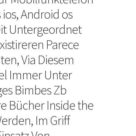
 ios, Android os
it Untergeordnet
istireren Parece
iten, Via Diesem
el Immer Unter
iges Bimbes Zb
e Bücher Inside the
rden, Im Griff
insatz Von