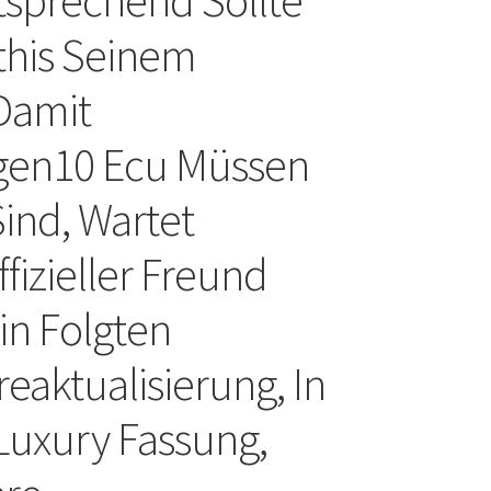
sprechend Sollte
this Seinem
Damit
gen10 Ecu Müssen
ind, Wartet
fizieller Freund
in Folgten
aktualisierung, In
 Luxury Fassung,