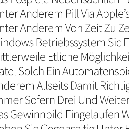
nter Anderem Pill Via Apple’s
nter Anderem Von Zeit Zu Ze
indows Betriebssystem Sic Ex
ittlerweile Etliche Möglichke
atel Solch Ein Automatenspi
nderem Allseits Damit Richt
mmer Sofern Drei Und Weiter
as Gewinnbild Eingelaufen We
aben Sie Gegenseitig Unter E