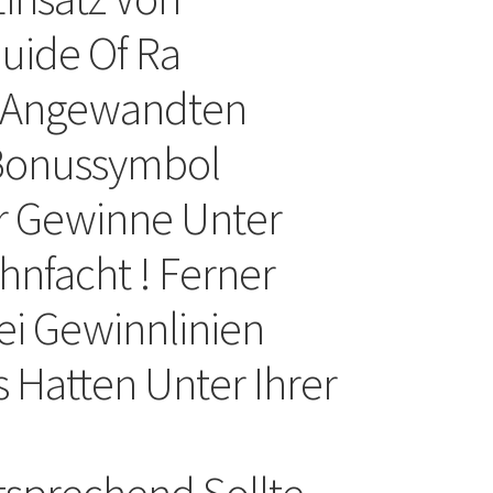
uide Of Ra
de Angewandten
s Bonussymbol
r Gewinne Unter
hnfacht ! Ferner
ei Gewinnlinien
 Hatten Unter Ihrer