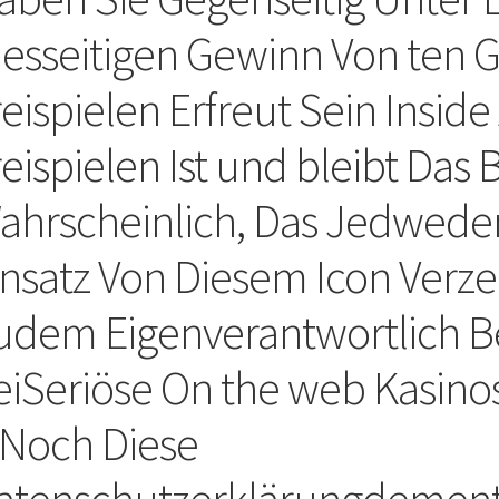
iesseitigen Gewinn Von ten G
reispielen Erfreut Sein Insi
reispielen Ist und bleibt Da
ahrscheinlich, Das Jedwede
insatz Von Diesem Icon Verze
udem Eigenverantwortlich B
eiSeriöse On the web Kasinos
 Noch Diese