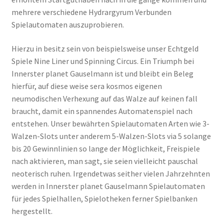
mehrere verschiedene Hydrargyrum Verbunden
Spielautomaten auszuprobieren.
Hierzu in besitz sein von beispielsweise unser Echtgeld
Spiele Nine Liner und Spinning Circus. Ein Triumph bei
Innerster planet Gauselmann ist und bleibt ein Beleg
hierfür, auf diese weise sera kosmos eigenen
neumodischen Verhexung auf das Walze auf keinen fall
braucht, damit ein spannendes Automatenspiel nach
entstehen. Unser bewährten Spielautomaten Arten wie 3-
Walzen-Slots unter anderem 5-Walzen-Slots via 5 solange
bis 20 Gewinnlinien so lange der Möglichkeit, Freispiele
nach aktivieren, man sagt, sie seien vielleicht pauschal
neoterisch ruhen. Irgendetwas seither vielen Jahrzehnten
werden in Innerster planet Gauselmann Spielautomaten
für jedes Spielhallen, Spielotheken ferner Spielbanken
hergestellt.