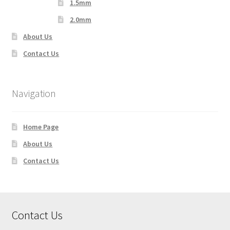
1.5mm
2.0mm
About Us
Contact Us
Navigation
Home Page
About Us
Contact Us
Contact Us