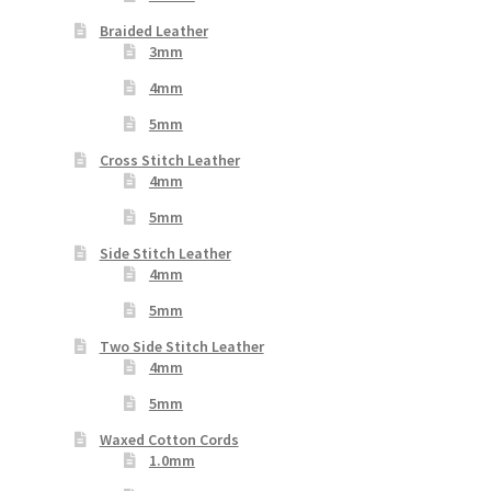
Braided Leather
3mm
4mm
5mm
Cross Stitch Leather
4mm
5mm
Side Stitch Leather
4mm
5mm
Two Side Stitch Leather
4mm
5mm
Waxed Cotton Cords
1.0mm