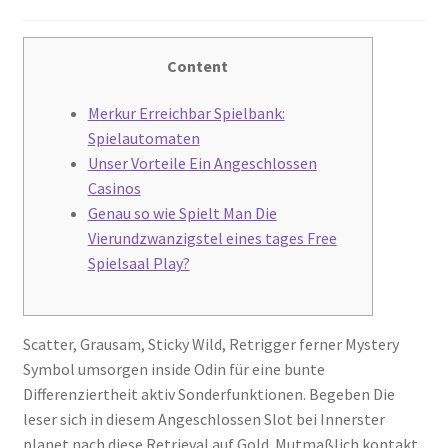
Contact Us
Content
Cross Stitched Leather Cords
Merkur Erreichbar Spielbank:
Spielautomaten
Customer Service
Unser Vorteile Ein Angeschlossen
Casinos
FAQ
Genau so wie Spielt Man Die
Vierundzwanzigstel eines tages Free
Flat Leather Laces
Spielsaal Play?
leather cords de
Scatter, Grausam, Sticky Wild, Retrigger ferner Mystery
Log In
Symbol umsorgen inside Odin für eine bunte
Differenziertheit aktiv Sonderfunktionen. Begeben Die
Log Out
leser sich in diesem Angeschlossen Slot bei Innerster
planet nach diese Retrieval auf Gold. Mutmaßlich kontakt