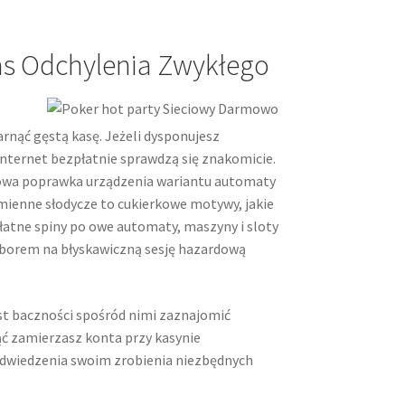
s Odchylenia Zwykłego
rnąć gęstą kasę. Jeżeli dysponujesz
nternet bezpłatnie sprawdzą się znakomicie.
owa poprawka urządzenia wariantu automaty
mienne słodycze to cukierkowe motywy, jakie
łatne spiny po owe automaty, maszyny i sloty
yborem na błyskawiczną sesję hazardową
st baczności spośród nimi zaznajomić
ąć zamierzasz konta przy kasynie
odwiedzenia swoim zrobienia niezbędnych