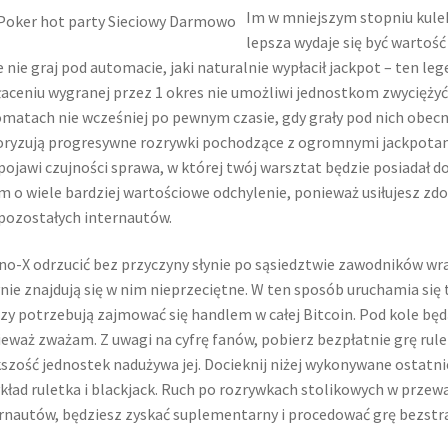
Im w mniejszym stopniu kule
lepsza wydaje się być wartoś
e nie graj pod automacie, jaki naturalnie wypłacił jackpot – ten le
aceniu wygranej przez 1 okres nie umożliwi jednostkom zwyciężyć. 
matach nie wcześniej po pewnym czasie, gdy grały pod nich obecn
ryzują progresywne rozrywki pochodzące z ogromnymi jackpotam
pojawi czujności sprawa, w której twój warsztat będzie posiadał 
m o wiele bardziej wartościowe odchylenie, ponieważ usiłujesz zd
pozostałych internautów.
no-X odrzucić bez przyczyny słynie po sąsiedztwie zawodników wra
nie znajdują się w nim nieprzeciętne. W ten sposób uruchamia się
zy potrzebują zajmować się handlem w całej Bitcoin. Pod kole będą
eważ zważam. Z uwagi na cyfrę fanów, pobierz bezpłatnie grę rul
szość jednostek nadużywa jej. Docieknij niżej wykonywane ostatnie
kład ruletka i blackjack. Ruch po rozrywkach stolikowych w przewa
rnautów, będziesz zyskać suplementarny i procedować grę bezstr