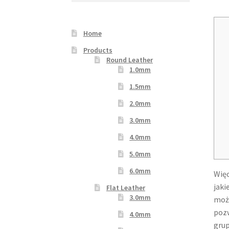
Your Location
Home
Products
Round Leather
1.0mm
1.5mm
2.0mm
3.0mm
4.0mm
5.0mm
6.0mm
Więc
jaki
Flat Leather
3.0mm
możl
pozw
4.0mm
grup