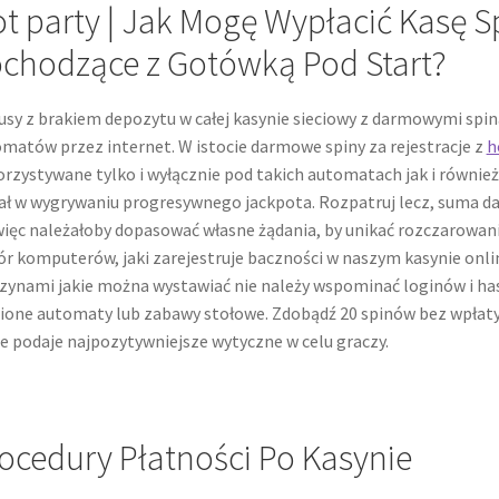
t party | Jak Mogę Wypłacić Kasę 
chodzące z Gotówką Pod Start?
sy z brakiem depozytu w całej kasynie sieciowy z darmowymi spin
matów przez internet. W istocie darmowe spiny za rejestracje z
h
rzystywane tylko i wyłącznie pod takich automatach jak i równie
ał w wygrywaniu progresywnego jackpota. Rozpatruj lecz, suma 
więc należałoby dopasować własne żądania, by unikać rozczarowani
r komputerów, jaki zarejestruje baczności w naszym kasynie onli
ynami jakie można wystawiać nie należy wspominać loginów i hase
ione automaty lub zabawy stołowe. Zdobądź 20 spinów bez wpłaty
e podaje najpozytywniejsze wytyczne w celu graczy.
ocedury Płatności Po Kasynie