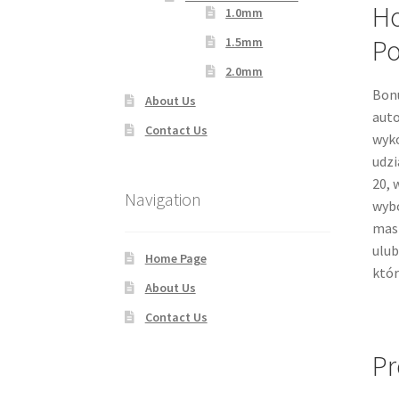
Ho
1.0mm
Po
1.5mm
2.0mm
Bonu
About Us
auto
Contact Us
wyko
udzi
20, 
Navigation
wybó
masz
ulub
Home Page
któr
About Us
Contact Us
Pr