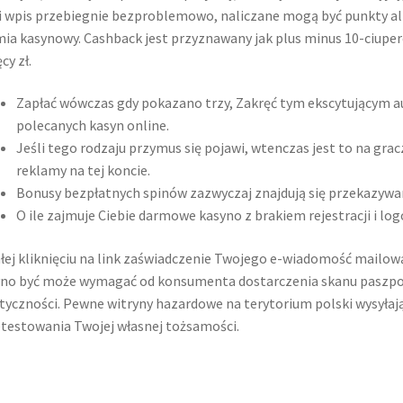
i wpis przebiegnie bezproblemowo, naliczane mogą być punkty
ia kasynowy. Cashback jest przyznawany jak plus minus 10-ciuperc
cy zł.
Zapłać wówczas gdy pokazano trzy, Zakręć tym ekscytującym a
polecanych kasyn online.
Jeśli tego rodzaju przymus się pojawi, wtenczas jest to na gr
reklamy na tej koncie.
Bonusy bezpłatnych spinów zazwyczaj znajdują się przekazywa
O ile zajmuje Ciebie darmowe kasyno z brakiem rejestracji i log
łej kliknięciu na link zaświadczenie Twojego e-wiadomość mailow
yno być może wymagać od konsumenta dostarczenia skanu paszp
tyczności. Pewne witryny hazardowe na terytorium polski wysyłają 
testowania Twojej własnej tożsamości.