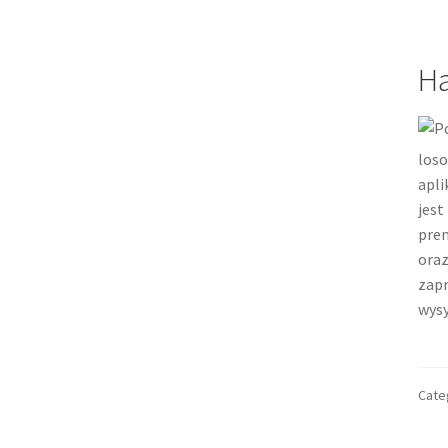
H
loso
apli
jest
prem
oraz
zapr
wysy
Cate