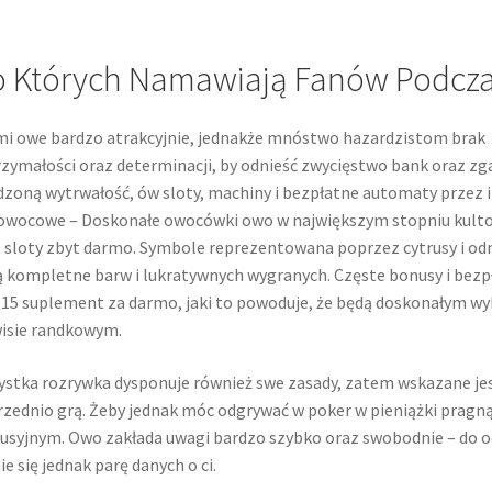
 Których Namawiają Fanów Podcza
i owe bardzo atrakcyjnie, jednakże mnóstwo hazardzistom brak
zymałości oraz determinacji, by odnieść zwycięstwo bank oraz zga
zoną wytrwałość, ów sloty, machiny i bezpłatne automaty przez i
owocowe – Doskonałe owocówki owo w największym stopniu kult
 sloty zbyt darmo. Symbole reprezentowana poprzez cytrusy i od
 kompletne barw i lukratywnych wygranych. Częste bonusy i bezp
15 suplement za darmo, jaki to powoduje, że będą doskonałym w
isie randkowym.
stka rozrywka dysponuje również swe zasady, zatem wskazane je
zednio grą. Żeby jednak móc odgrywać w poker w pieniążki pragn
usyjnym. Owo zakłada uwagi bardzo szybko oraz swobodnie – do 
ie się jednak parę danych o ci.