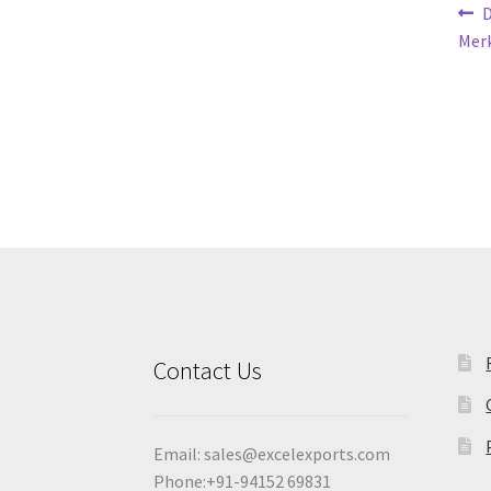
Po
P
D
p
Mer
na
Contact Us
Email:
sales@excelexports.com
Phone:+91-94152 69831