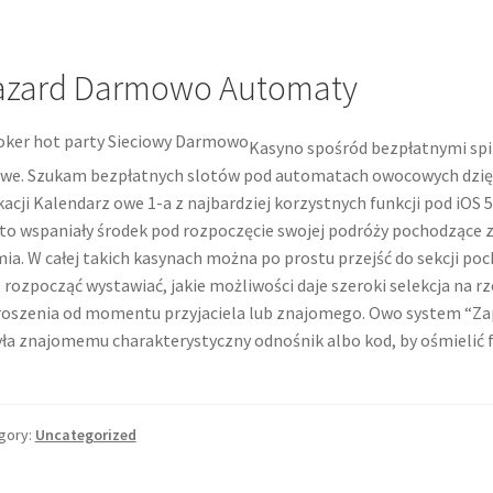
azard Darmowo Automaty
Kasyno spośród bezpłatnymi sp
we. Szukam bezpłatnych slotów pod automatach owocowych dzięki 
kacji Kalendarz owe 1-a z najbardziej korzystnych funkcji pod iOS 
 to wspaniały środek pod rozpoczęcie swojej podróży pochodzące
ia. W całej takich kasynach można po prostu przejść do sekcji
 rozpocząć wystawiać, jakie możliwości daje szeroki selekcja na r
oszenia od momentu przyjaciela lub znajomego. Owo system “Zap
ła znajomemu charakterystyczny odnośnik albo kod, by ośmielić fit
gory:
Uncategorized