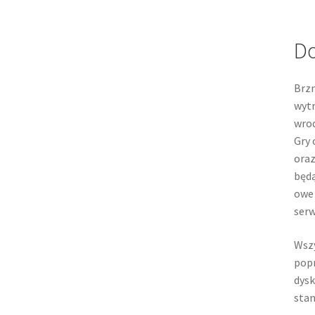
Do
Brzm
wytr
wrod
Gry 
oraz
będą
owe 
serw
Wszy
popr
dysk
stan