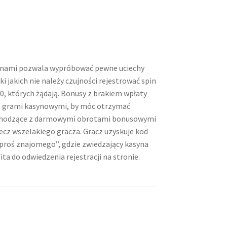
inami pozwala wypróbować pewne uciechy
jakich nie należy czujności rejestrować spin
50, których żądają. Bonusy z brakiem wpłaty
 z grami kasynowymi, by móc otrzymać
 pochodzące z darmowymi obrotami bonusowymi
zecz wszelakiego gracza. Gracz uzyskuje kod
roś znajomego”, gdzie zwiedzający kasyna
a do odwiedzenia rejestracji na stronie.