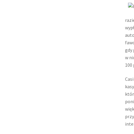
razi
wypł
auto
fawo
gdy 
w ni
100 
Casi
kasy
któr
poni
więk
przy
inte