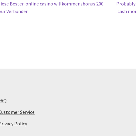
st
revious
Next
iese Besten online casino willkommensbonus 200
Probably
ost:
post:
kur Verbunden
cash mon
vigation
FAQ
Customer Service
Privacy Policy