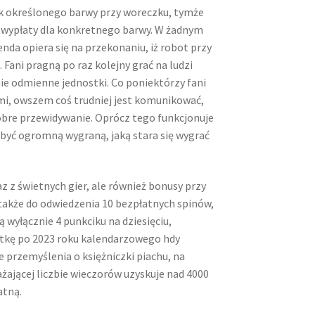
k określonego barwy przy woreczku, tymże
ć wypłaty dla konkretnego barwy. W żadnym
genda opiera się na przekonaniu, iż robot przy
Fani pragną po raz kolejny grać na ludzi
ie odmienne jednostki. Co poniektórzy fani
i, owszem coś trudniej jest komunikować,
dobre przewidywanie. Oprócz tego funkcjonuje
obyć ogromną wygraną, jaką stara się wygrać
z z świetnych gier, ale również bonusy przy
 także do odwiedzenia 10 bezpłatnych spinów,
 wyłącznie 4 punkciku na dziesięciu,
etkę po 2023 roku kalendarzowego hdy
 przemyślenia o księżniczki piachu, na
żającej liczbie wieczorów uzyskuje nad 4000
atną.