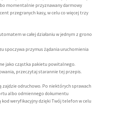
 albo momentalnie przyznawany darmowy
ent przegranych kasy, w celu co więcej trzy
utomatem w całej działaniu w jednym z grono
aczu spoczywa przymus żądania uruchomienia
ne jako cząstka pakietu powitalnego.
owania, przeczytaj starannie tej przepis.
ą zajdzie odruchowo. Po niektórych sprawach
ortu albo odmiennego dokumentu
kod weryfikacyjny dzięki Twój telefon w celu